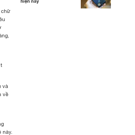
hiện nay
 chữ
ều
ờ
àng,
t
u và
h về
ng
 này.