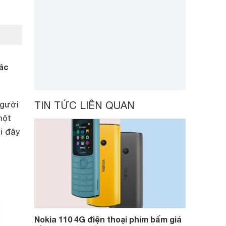
các
người
TIN TỨC LIÊN QUAN
một
i đây
Nokia 110 4G điện thoại phím bấm giá