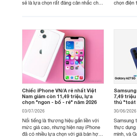
sẽ là lựa chọn rất đáng cân nhắc cho
chọn điện 
người dùng Việt.
với các nh
giải trí, c
ngày.
Chiếc iPhone VN/A rẻ nhất Việt
Samsung 
Nam giảm còn 11,49 triệu, lựa
7,49 triệu
chọn "ngon - bổ - rẻ" năm 2026
thủ "toát
03/07/2026
30/06/2026
Nổi tiếng là thương hiệu gắn liền với
Samsung ti
mức giá cao, nhưng hiện nay iPhone
thực dụng
đã có nhiều lựa chọn với giá bán hợp
mình, và G