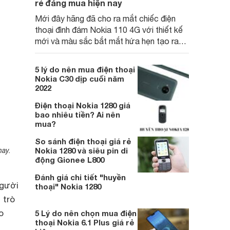
rẻ đáng mua hiện nay
Mới đây hãng đã cho ra mắt chiếc điện
thoại đình đám Nokia 110 4G với thiết kế
mới và màu sắc bắt mắt hứa hẹn tạo ra
nhiều đột phá trong thời gian tới.
5 lý do nên mua điện thoại
Nokia C30 dịp cuối năm
2022
Điện thoại Nokia 1280 giá
bao nhiêu tiền? Ai nên
mua?
So sánh điện thoại giá rẻ
Nokia 1280 và siêu pin di
nay.
động Gionee L800
Đánh giá chi tiết "huyền
người
thoại" Nokia 1280
 trò
o
5 Lý do nên chọn mua điện
thoại Nokia 6.1 Plus giá rẻ