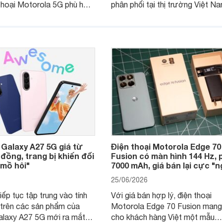
thoại Motorola 5G phù hợp
phân phối tại thị trường Việt Na
u cầu sử dụng phổ biến, từ
Motorola Signature hướng đến
hụp ảnh đến làm việc hằng
khúc cao cấp. Hiện sản phẩm đ
được nhiều đại lý áp dụng chư
trình giảm giá hấp dẫn, mang đế
thêm một lựa chọn chất lượng 
người dùng Việt.
Galaxy A27 5G giá từ
Điện thoại Motorola Edge 70
 đồng, trang bị khiến đối
Fusion có màn hình 144 Hz, 
 mồ hôi"
7000 mAh, giá bán lại cực "
25/06/2026
ếp tục tập trung vào tính
Với giá bán hợp lý, điện thoại
 trên các sản phẩm của
Motorola Edge 70 Fusion mang
alaxy A27 5G mới ra mắt
cho khách hàng Việt một mẫu