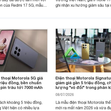
ện của Redmi 17 5G, mẫu
ghi nhận xu hướng giảm sâu tại 
nhận được sự quan tâm
cửa hàng phân phối chính hãng.
khách hàng.
nhiên, mức độ giảm giữa các d
máy có sự khác biệt lớn.
 thoại Motorola 5G giá
Điện thoại Motorola Signatu
triệu đồng, bền chuẩn
giảm giá gần 5 triệu đồng, c
 pin trâu tới 7000 mAh
lượng "vô đối" trong phân 
08/07/2026
ách khoảng 5 triệu đồng,
Là mẫu điện thoại Motorola thế
 Việt hiện có nhiều lựa
mới ra mắt năm 2026 và vừa đ