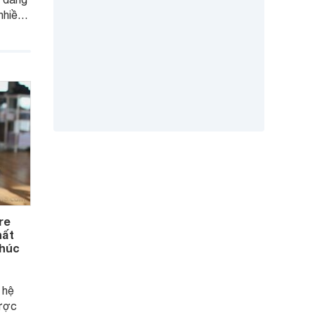
nhiều
 Tuy
òng
re
hất
khúc
 hệ
ược