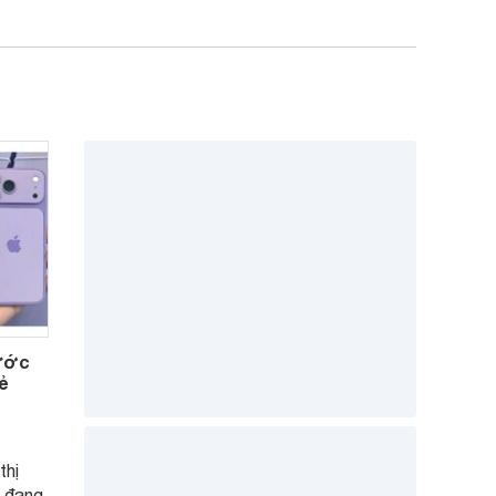
rước
ẻ
thị
7 đang