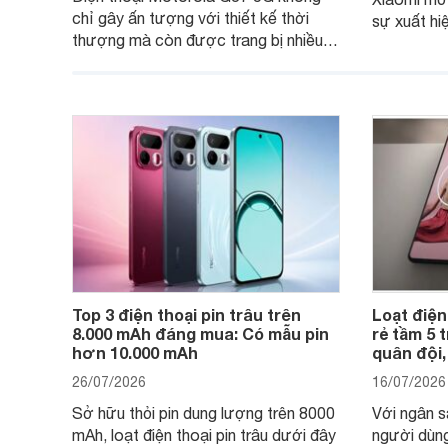
chỉ gây ấn tượng với thiết kế thời
sự xuất hi
thượng mà còn được trang bị nhiều
máy đang 
tính năng và công nghệ hiện đại, đáp
của nhiều 
ứng tốt nhu cầu sử dụng hằng ngày
của người dùng phổ thông.
Top 3 điện thoại pin trâu trên
Loạt điện
8.000 mAh đáng mua: Có mẫu pin
rẻ tầm 5 
hơn 10.000 mAh
quân đội,
26/07/2026
16/07/2026
Sở hữu thỏi pin dung lượng trên 8000
Với ngân s
mAh, loạt điện thoại pin trâu dưới đây
người dùng