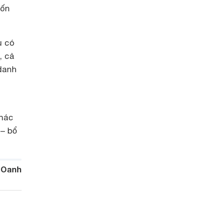
tốn
ù có
, cả
 danh
khác
 – bổ
 Oanh