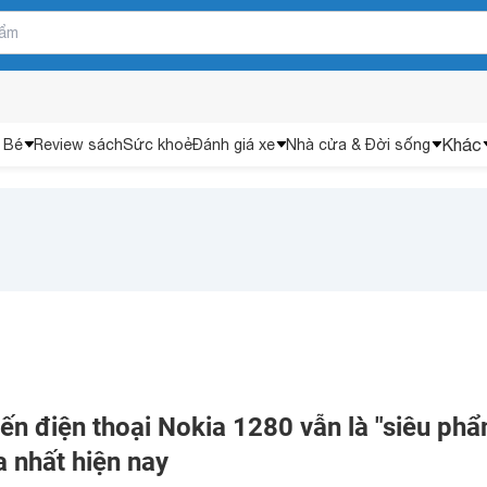
Khác
 Bé
Review sách
Sức khoẻ
Đánh giá xe
Nhà cửa & Đời sống
ến điện thoại Nokia 1280 vẫn là "siêu phẩ
 nhất hiện nay