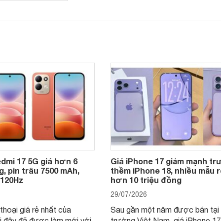
dmi 17 5G giá hơn 6
Giá iPhone 17 giảm mạnh t
g, pin trâu 7500 mAh,
thềm iPhone 18, nhiều mẫu r
 120Hz
hơn 10 triệu đồng
29/07/2026
thoại giá rẻ nhất của
Sau gần một năm được bán tại 
i đây đã được làm mới với
trường Việt Nam, giá iPhone 1