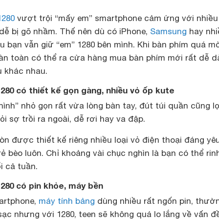
1280
vượt trội “mấy em” smartphone cảm ứng với nhiều
 dễ bị gõ nhầm. Thế nên dù có iPhone,
Samsung
hay nhi
ều bạn vẫn giữ “em” 1280 bên mình. Khi bàn phím quá m
àn toàn có thể ra cửa hàng mua bàn phím mới rất dễ d
 khác nhau.
1280 có thiết kế gọn gàng, nhiều vỏ ốp kute
hình” nhỏ gọn rất vừa lòng bàn tay, đút túi quần cũng lọ
i sợ trồi ra ngoài, dễ rơi hay va đập.
n được thiết kế riêng nhiều loại vỏ điện thoại đáng yê
rẻ bèo luôn. Chỉ khoảng vài chục nghìn là bạn có thể rin
i cả tuần.
 1280 có pin khỏe, máy bền
artphone,
máy tính bảng
dùng nhiều rất ngốn pin, thườ
ạc nhưng với 1280, teen sẽ không quá lo lắng về vấn đề