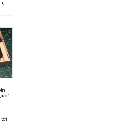
m,
 phân
ang
ơng
n
cho
pin
ngon"
 tới