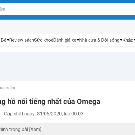
Khác
 Bé
Review sách
Sức khoẻ
Đánh giá xe
Nhà cửa & Đời sống
mua sắm
 hồ nổi tiếng nhất của Omega
Cập nhật ngày: 31/05/2020, lúc 00:03
hính trong bài
[Xem]