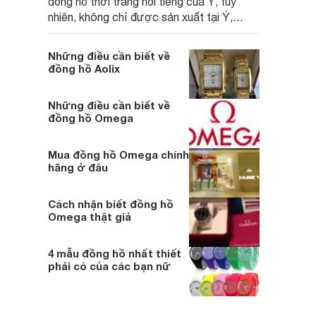
đồng hồ thời trang nổi tiếng của Ý, tuy
nhiên, không chỉ được sản xuất tại Ý,
đồng hồ Armani còn được sản xuất tại
nhiều nơi trên thế giới
Những điều cần biết về
đồng hồ Aolix
Những điều cần biết về
đồng hồ Omega
Mua đồng hồ Omega chính
hãng ở đâu
Cách nhận biết đồng hồ
Omega thật giả
4 mẫu đồng hồ nhất thiết
phải có của các bạn nữ