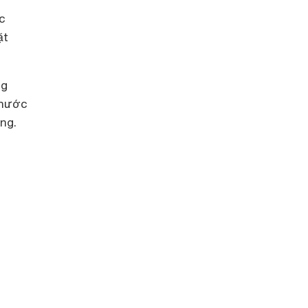
c
ặt
ng
 nước
ng.