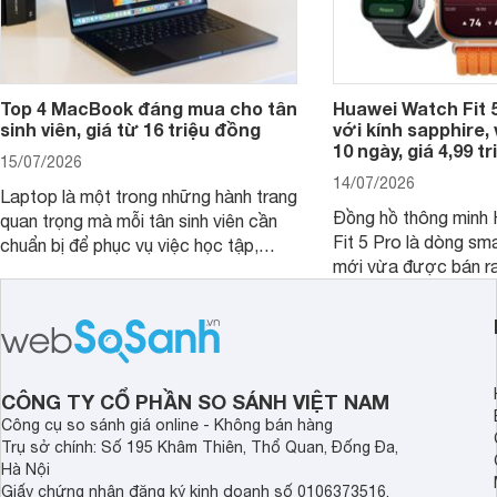
Top 4 MacBook đáng mua cho tân
Huawei Watch Fit 5
sinh viên, giá từ 16 triệu đồng
với kính sapphire, v
10 ngày, giá 4,99 t
15/07/2026
14/07/2026
Laptop là một trong những hành trang
Đồng hồ thông minh
quan trọng mà mỗi tân sinh viên cần
Fit 5 Pro là dòng sm
chuẩn bị để phục vụ việc học tập,
mới vừa được bán ra 
nghiên cứu và cả nhu cầu làm thêm.
Việt Nam năm 2026.
Nếu ưu tiên một thiết bị gọn nhẹ, hiệu
huy thế mạnh từ thế 
năng ổn định, bền bỉ cùng mức giá dễ
thiết kế thời thượng 
tiếp cận, dưới đây là những mẫu
năng hiện đại.
MacBook đáng cân nhắc dành cho
tân sinh viên.
CÔNG TY CỔ PHẦN SO SÁNH VIỆT NAM
Công cụ so sánh giá online - Không bán hàng
Trụ sở chính: Số 195 Khâm Thiên, Thổ Quan, Đống Đa,
Hà Nội
Giấy chứng nhận đăng ký kinh doanh số 0106373516,