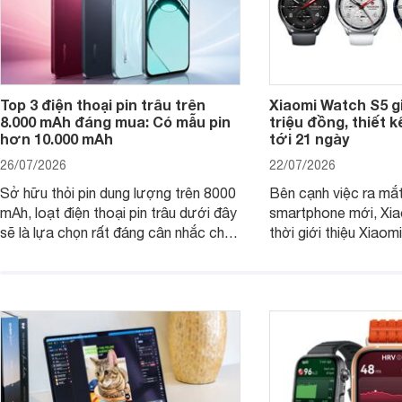
Top 3 điện thoại pin trâu trên
Xiaomi Watch S5 g
8.000 mAh đáng mua: Có mẫu pin
triệu đồng, thiết k
hơn 10.000 mAh
tới 21 ngày
26/07/2026
22/07/2026
Sở hữu thỏi pin dung lượng trên 8000
Bên cạnh việc ra mắt
mAh, loạt điện thoại pin trâu dưới đây
smartphone mới, Xia
sẽ là lựa chọn rất đáng cân nhắc cho
thời giới thiệu Xiao
người dùng Việt.
phiên bản nâng cấp 
dòng đồng hồ thông 
Watch S.