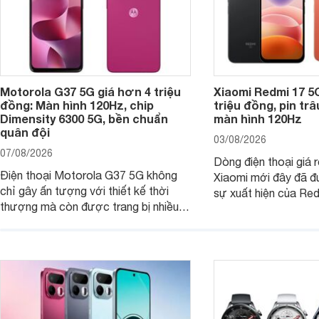
Motorola G37 5G giá hơn 4 triệu
Xiaomi Redmi 17 5
đồng: Màn hình 120Hz, chip
triệu đồng, pin tr
Dimensity 6300 5G, bền chuẩn
màn hình 120Hz
quân đội
03/08/2026
07/08/2026
Dòng điện thoại giá 
Điện thoại Motorola G37 5G không
Xiaomi mới đây đã đ
chỉ gây ấn tượng với thiết kế thời
sự xuất hiện của Re
thượng mà còn được trang bị nhiều
máy đang nhận được
tính năng và công nghệ hiện đại, đáp
của nhiều khách hàng
ứng tốt nhu cầu sử dụng hằng ngày
của người dùng phổ thông.