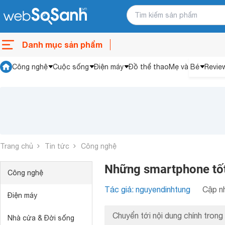
Danh mục sản phẩm
Công nghệ
Cuộc sống
Điện máy
Đồ thể thao
Mẹ và Bé
Revie
Trang chủ
Tin tức
Công nghệ
Những smartphone tố
Công nghệ
Tác giả: nguyendinhtung
Cập nh
Điện máy
Chuyển tới nội dung chính trong 
Nhà cửa & Đời sống