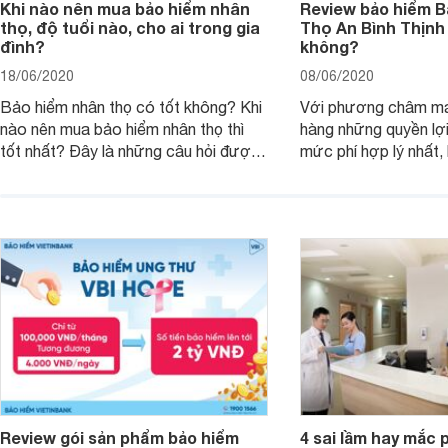
Khi nào nên mua bảo hiểm nhân
Review bảo hiểm B
thọ, độ tuổi nào, cho ai trong gia
Thọ An Bình Thịnh
đình?
không?
18/06/2020
08/06/2020
Bảo hiểm nhân thọ có tốt không? Khi
Với phương châm ma
nào nên mua bảo hiểm nhân thọ thì
hàng những quyền lợi
tốt nhất? Đây là những câu hỏi được
mức phí hợp lý nhất,
rất nhiều khách hàng quan tâm và
đã nỗ lực triển khai 
muốn được giải đáp khi tìm hiểu về
chất lượng. Trong đó
bảo hiểm nhân thọ. Để có được câu
thọ An Bình Thịnh Vư
trả lời chính xác nhất, bạn hãy tham
sự quan tâm và lựa 
khảo bài viết này.
Review gói sản phẩm bảo hiểm
4 sai lầm hay mắc 