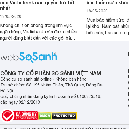
của Vietinbank nào quyền lợi tốt
bảo hiểm sức khỏ
nhất
18/05/2020
18/05/2020
Mua bảo hiểm sức k
Không chỉ tiên phong trong lĩnh vực
lại khó. Nắm bắt nhữ
ngân hàng, Vietinbank còn được nhiều
biến này, bạn sẽ có 
người dùng biết đến với các gói bảo
đắn nhất khi mua các
hiểm sức khỏe tiện lợi. Vậy sản phẩm
phù hợp cho bản thân
bảo hiểm của Vietinbank nào bạn nên
sở hữu nhất? Cùng đi tìm đáp án
trong bài viết sau đây.
CÔNG TY CỔ PHẦN SO SÁNH VIỆT NAM
Công cụ so sánh giá online - Không bán hàng
Trụ sở chính: Số 195 Khâm Thiên, Thổ Quan, Đống Đa,
Hà Nội
Giấy chứng nhận đăng ký kinh doanh số 0106373516,
cấp ngày 02/12/2013