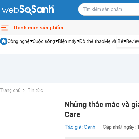
Danh mục sản phẩm
Công nghệ
Cuộc sống
Điện máy
Đồ thể thao
Mẹ và Bé
Revie
Trang chủ
Tin tức
Những thắc mắc và giả
Care
Tác giả: Oanh
Cập nhật ngày: 