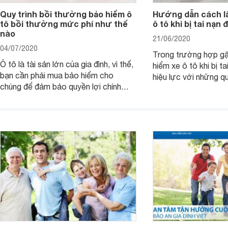
Quy trình bồi thường bảo hiểm ô
Hướng dẫn cách lấ
tô bồi thường mức phí như thế
ô tô khi bị tai nạn 
nào
21/06/2020
04/07/2020
Trong trường hợp gặ
Ô tô là tài sản lớn của gia đình, vì thế,
hiểm xe ô tô khi bị t
bạn cần phải mua bảo hiểm cho
hiệu lực với những q
chúng để đảm bảo quyền lợi chính
riêng cho người tham
đáng nếu gặp sự cố hay tai nạn. Vậy
quá trình đền bù tổn
đối tượng, phạm vi, phí bảo hiểm như
quy định khi tham gi
thế nào? Quy trình bồi thường bảo
hiểm này sẽ giúp bạ
hiểm ô tô ra sao?
ích tối ưu.