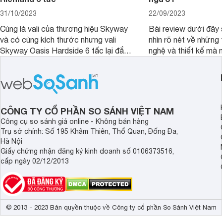
31/10/2023
22/09/2023
Cùng là vali của thương hiệu Skyway
Bài review dưới đây 
và có cùng kích thước nhưng vali
nhìn rõ nét về những 
Skyway Oasis Hardside 6 tấc lại đắt
nghệ và thiết kế mà
hơn Vali Skyway Richland 6 tấc tận 1
Seka LN-D28 sở hữu
triệu đồng.
thể đưa ra quyết địn
CÔNG TY CỔ PHẦN SO SÁNH VIỆT NAM
Công cụ so sánh giá online - Không bán hàng
Trụ sở chính: Số 195 Khâm Thiên, Thổ Quan, Đống Đa,
Hà Nội
Giấy chứng nhận đăng ký kinh doanh số 0106373516,
cấp ngày 02/12/2013
© 2013 - 2023 Bản quyền thuộc về Công ty cổ phần So Sánh Việt Nam