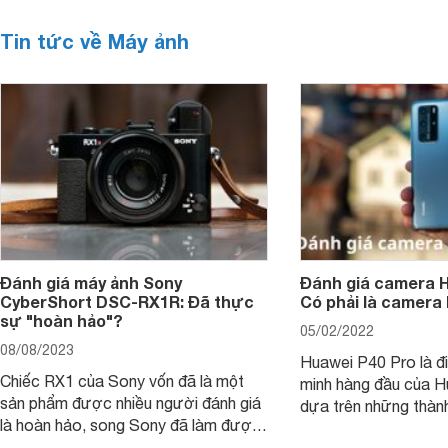
Tin tức về Máy ảnh
Đánh giá máy ảnh Sony
Đánh giá camera H
CyberShort DSC-RX1R: Đã thực
Có phải là camera
sự "hoàn hảo"?
05/02/2022
08/08/2023
Huawei P40 Pro là đi
Chiếc RX1 của Sony vốn đã là một
minh hàng đầu của H
sản phẩm được nhiều người đánh giá
dựa trên những thàn
là hoàn hảo, song Sony đã làm được
hệ P20 Pro và P30 P
điều không thể: gia tăng sức mạnh