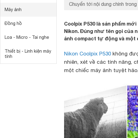
Chuyển tới nội dung chính trong 
Máy ảnh
Coolpix P530 là sản phẩm mới
Đồng hồ
Nikon. Đúng như tên gọi của 
Loa - Micro - Tai nghe
ảnh compact tự động và một c
Thiết bị - Linh kiện máy
Nikon Coolpix P530
không được
tính
nhiên, xét về các tính năng, c
một chiếc máy ảnh tuyệt hảo