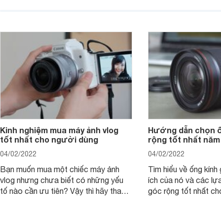
P40 Pro được nhắm m
cho RX1, loại bỏ màng lọc LPF (bộ
đến các nhiếp ảnh g
lọc thông thấp) và cải tiến tính năng
xem chiếc camera c
xử lý ảnh JPEG.
Pro đem đến những g
Kinh nghiệm mua máy ảnh vlog
Hướng dẫn chọn ố
tốt nhất cho người dùng
rộng tốt nhất năm
04/02/2022
04/02/2022
Bạn muốn mua một chiếc máy ảnh
Tìm hiểu về ống kính g
vlog nhưng chưa biết có những yếu
ích của nó và các lự
tố nào cần ưu tiên? Vậy thì hãy tham
góc rộng tốt nhất ch
khảo một số mẹo dưới đây của
ảnh của bạn.
Websosanh.