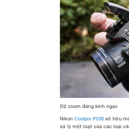
Độ zoom đáng kinh ngạc
Nikon
Coolpix P530
sở hữu một
xử lý một loạt của các loại 