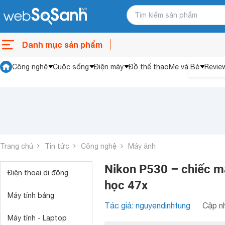
Danh mục sản phẩm
Công nghệ
Cuộc sống
Điện máy
Đồ thể thao
Mẹ và Bé
Revie
Trang chủ
Tin tức
Công nghệ
Máy ảnh
Nikon P530 – chiếc m
Điện thoại di động
học 47x
Máy tính bảng
Tác giả: nguyendinhtung
Cập nh
Máy tính - Laptop