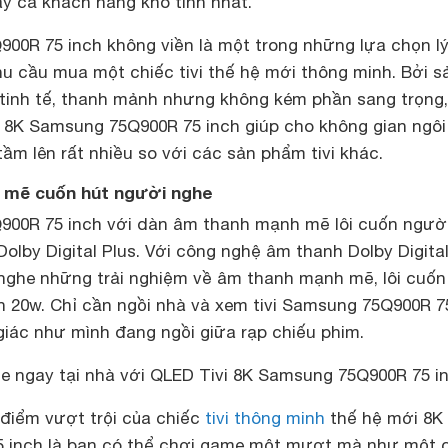
ay cả khách hàng khó tính nhất.
900R 75 inch không viền là một trong những lựa chọn l
u cầu mua một chiếc tivi thế hệ mới thông minh. Bởi s
tinh tế, thanh mảnh nhưng không kém phần sang trọng,
vi 8K Samsung 75Q900R 75 inch giúp cho không gian ngôi
m lên rất nhiều so với các sản phẩm tivi khác.
 mẽ cuốn hút người nghe
900R 75 inch với dàn âm thanh mạnh mẽ lôi cuốn ngườ
lby Digital Plus. Với công nghệ âm thanh Dolby Digital
ghe những trải nghiệm về âm thanh mạnh mẽ, lôi cuốn
n 20w. Chỉ cần ngồi nhà và xem tivi Samsung 75Q900R 7
giác như mình đang ngồi giữa rạp chiếu phim.
e ngay tại nhà với QLED Tivi 8K Samsung 75Q900R 75 i
điểm vượt trội của chiếc
tivi thông minh
thế hệ mới 8K
 inch là bạn có thể chơi game một mượt mà như một 