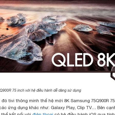
Q900R 75 inch với hệ điều hành dễ dàng sử dụng
ở đó tivi thông minh thế hệ mới 8K Samsung 75Q900R 75
 các ứng dụng khác như: Galaxy Play, Clip TV… Bên cạn
 thể kết nối với
điện thoại
có hệ điều hành iOS qua tín