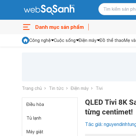
Danh mục sản phẩm
Công nghệ
Cuộc sống
Điện máy
Đồ thể thao
Mẹ và
Trang chủ
Tin tức
Điện máy
Tivi
QLED Tivi 8K S
Điều hòa
từng centimet!
Tủ lạnh
Tác giả: nguyendinhtun
Máy giặt