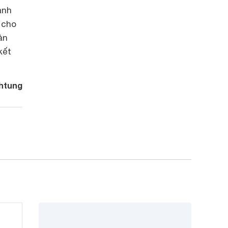
ành
 cho
ản
kết
htung