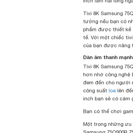
inch làm hài lòng ng
Tivi 8K Samsung 75Q
tưởng nếu bạn có nh
phẩm được thiết kế 
tế. Với một chiếc ti
của bạn được nâng tầ
Dàn âm thanh mạnh
Tivi 8K Samsung 75Q
hơn nhờ công nghệ Do
đem đến cho người n
công suất
loa
lên đế
inch bạn sẽ có cảm 
Bạn có thể chơi gam
Một trong những ưu 
Samsung 75Q900R 75