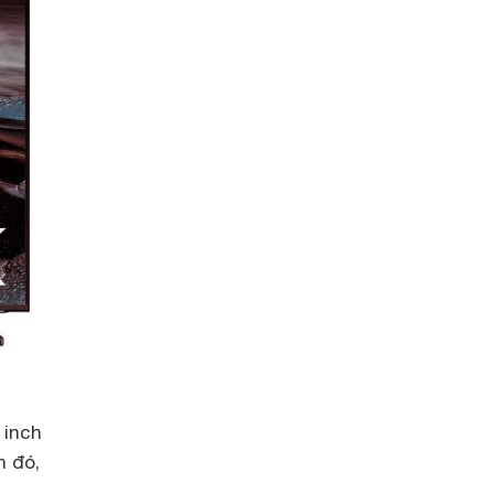
 inch
h đó,
h