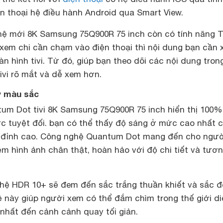
ện thoại hệ điều hành Android qua Smart View.
 hệ mới 8K Samsung 75Q900R 75 inch còn có tính năng 
 xem chi cần chạm vào điện thoại thì nội dung bạn cần
n hình tivi. Từ đó, giúp bạn theo dõi các nội dung tron
ivi rõ mắt và dễ xem hơn.
tỷ màu sắc
um Dot tivi 8K Samsung 75Q900R 75 inch hiển thị 100%
c tuyệt đối. bạn có thể thấy độ sáng ở mức cao nhất 
h đỉnh cao. Công nghệ Quantum Dot mang đến cho ngườ
m hình ảnh chân thật, hoàn hảo với độ chi tiết và tươ
ghệ HDR 10+ sẽ đem đến sắc trắng thuần khiết và sắc đ
 này giúp người xem có thể đắm chìm trong thế giới di
nhất đến cảnh cảnh quay tối giản.