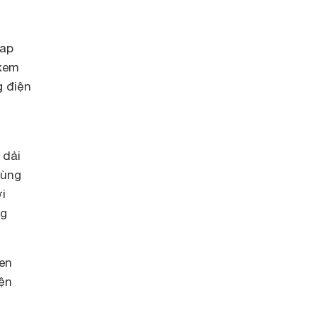
Tap
 xem
g điện
 dải
cùng
i
ng
en
ện