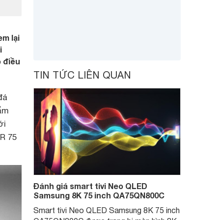
m lại
i
 điều
TIN TỨC LIÊN QUAN
đá
ẩm
ới
R 75
Đánh giá smart tivi Neo QLED
Samsung 8K 75 inch QA75QN800C
Smart tivi Neo QLED Samsung 8K 75 inch