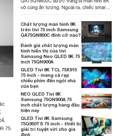
QA75QN800C được trang bị màn hình 8K
vô cùng ấn tượng. Ngoài ra, chiếc smart
tivi 2023 này còn đem đến trải nghiệm gì
thú vị? Cùng websosanh khám phá nhé.
Chất lượng màn hình 8K
trên tivi 75 inch Samsung
QA75QN800C đỉnh cỡ nào?
Đánh giá chất lượng màn
hình hiển thị của tivi
Samsung Neo QLED 8K 75
inch 75QN900A
QLED Tivi 8K TCL 75X915
75 inch - mang cả rạp
chiếu phim đến ngôi nhà
của bạn
NEO QLED Tivi 8K
Samsung 75QN900A 75
ặc
inch chất lượng hàng đầu
hiện nay
K
QLED Tivi 8K Samsung
tế,
75Q950TS 75 inch - thiết bị
0R 75
giải trí tuyệt vời cho gia
đình