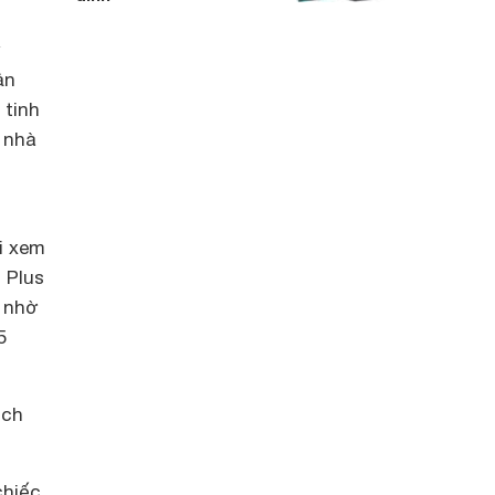
ý
ản
 tinh
 nhà
i xem
 Plus
 nhờ
5
nch
chiếc