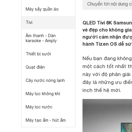
Chuyển tới nội dung c
Máy sấy quần áo
QLED Tivi 8K Samsung 
Tivi
vẻ đẹp cho không gia
Âm thanh - Dàn
người cảm nhận được
karaoke - Amply
hành Tizen OS dễ sử
Thiết bị sưởi
Nếu bạn đang không 
một cách tốt nhất t
Quạt điện
này với độ phân giải
Cây nước nóng lạnh
đây là những ưu điể
inch thế hệ mới.
Máy lọc không khí
Máy lọc nước
Máy tạo ẩm - hút ẩm