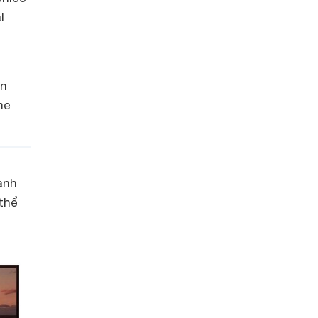
l
ạn
me
ành
thể