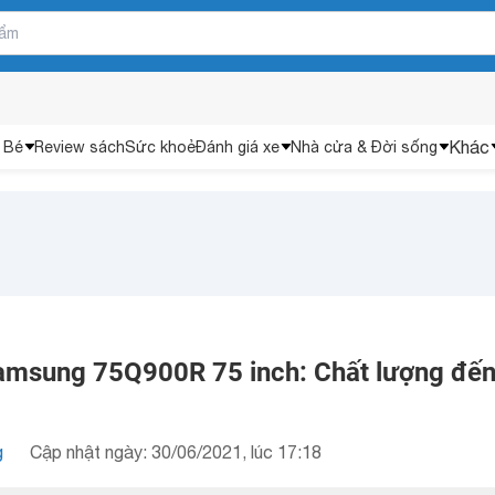
Khác
 Bé
Review sách
Sức khoẻ
Đánh giá xe
Nhà cửa & Đời sống
amsung 75Q900R 75 inch: Chất lượng đế
g
Cập nhật ngày: 30/06/2021, lúc 17:18