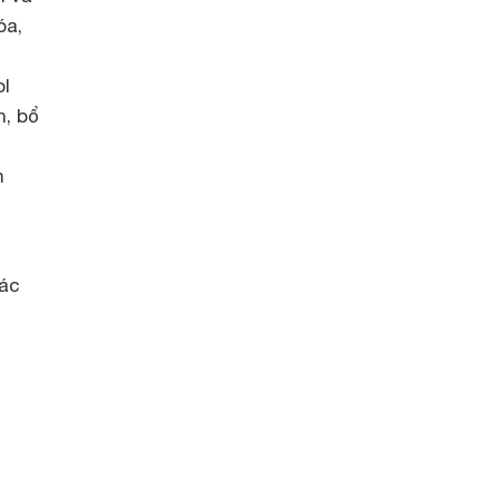
óa,
ol
n, bổ
m
các