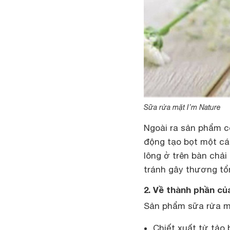
Sữa rửa mặt I’m Nature
Ngoài ra sản phẩm c
động tạo bọt một cá
lông ở trên bàn chả
tránh gây thương tổn
2. Về thành phần c
Sản phẩm sữa rửa mặ
Chiết xuất từ tảo