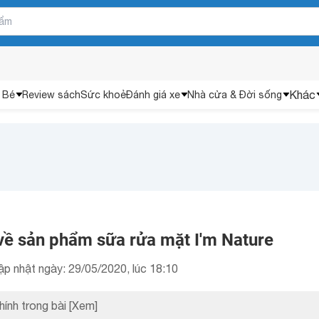
Khác
 Bé
Review sách
Sức khoẻ
Đánh giá xe
Nhà cửa & Đời sống
 về sản phẩm sữa rửa mặt I'm Nature
ập nhật ngày: 29/05/2020, lúc 18:10
hính trong bài
[Xem]