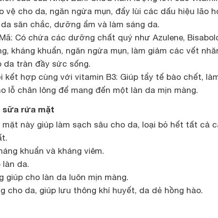
 vệ cho da, ngăn ngừa mụn, đẩy lùi các dấu hiệu lão h
 da săn chắc, dưỡng ẩm và làm sáng da.
 Mã: Có chứa các dưỡng chất quý như Azulene, Bisabol
ng, kháng khuẩn, ngăn ngừa mụn, làm giảm các vết nhă
o da tràn đầy sức sống.
ội kết hợp cùng với vitamin B3: Giúp tẩy tế bào chết, là
cho lỗ chân lông để mang đến một làn da mịn màng.
a sữa rửa mặt
mặt này giúp làm sạch sâu cho da, loại bỏ hết tất cả 
t.
háng khuẩn và kháng viêm.
 làn da.
ng giúp cho làn da luôn mịn màng.
 cho da, giúp lưu thông khí huyết, da dẻ hồng hào.
.