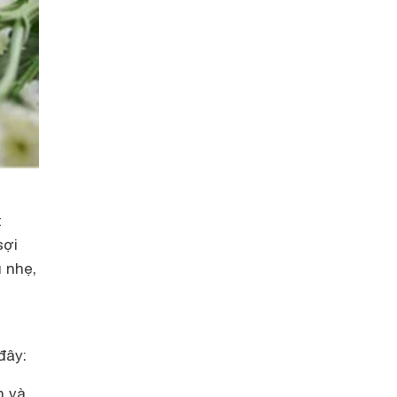
t
sợi
 nhẹ,
đây:
n và