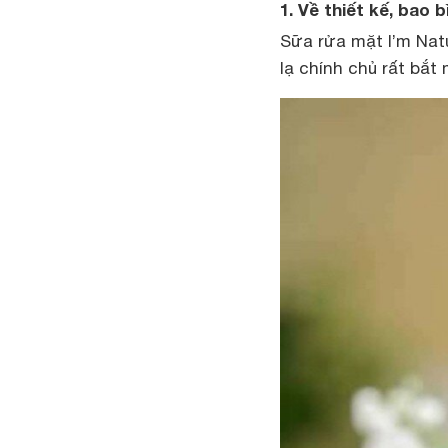
1. Về thiết kế, bao 
Sữa rửa mặt I’m Nat
lạ chính chủ rất bắ