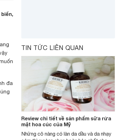
 biển,
mang
TIN TỨC LIÊN QUAN
vậy
 muốn
nh đa
húng
Review chi tiết về sản phẩm sữa rửa
mặt hoa cúc của Mỹ
Những cô nàng có làn da dầu và da nhạy