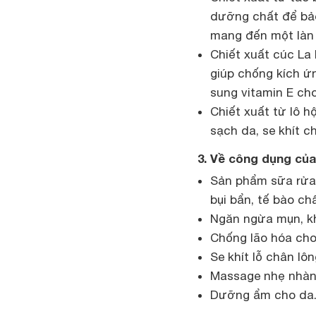
dưỡng chất để bảo
mang đến một làn
Chiết xuất cúc La
giúp chống kích ứ
sung vitamin E ch
Chiết xuất từ lô h
sạch da, se khít 
3. Về công dụng củ
Sản phẩm sữa rửa 
bụi bẩn, tế bào chấ
Ngăn ngừa mụn, k
Chống lão hóa cho
Se khít lỗ chân lô
Massage nhẹ nhàng
Dưỡng ẩm cho da