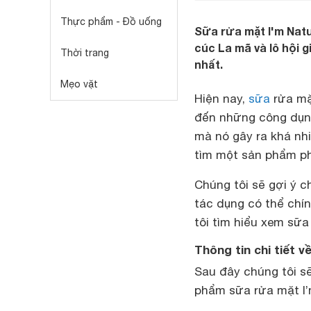
Thực phẩm - Đồ uống
Sữa rửa mặt I'm Natu
cúc La mã và lô hội g
Thời trang
nhất.
Mẹo vặt
Hiện nay,
sữa
rửa mặ
đến những công dụng
mà nó gây ra khá nh
tìm một sản phẩm ph
Chúng tôi sẽ gợi ý 
tác dụng có thể chí
tôi tìm hiểu xem sữa
Thông tin chi tiết 
Sau đây chúng tôi sẽ
phẩm sữa rửa mặt I’