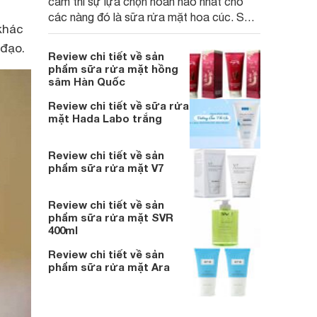
cảm thì sự lựa chọn hoàn hảo nhất cho
các nàng đó là sữa rửa mặt hoa cúc. Sữa
khác
rửa mặt hoa cúc là một trong những sản
 đạo.
phẩm nằm trong top những sản phẩm best
Review chi tiết về sản
seller của thương hiệu mỹ phẩm Kiehl’s.
phẩm sữa rửa mặt hồng
sâm Hàn Quốc
Review chi tiết về sữa rửa
mặt Hada Labo trắng
Review chi tiết về sản
phẩm sữa rửa mặt V7
Review chi tiết về sản
phẩm sữa rửa mặt SVR
400ml
Review chi tiết về sản
phẩm sữa rửa mặt Ara