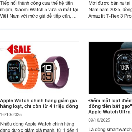
Tiếp nối thành công của thế hệ tiền
Mới được bán ra tại 
nhiệm, Xiaomi Watch 5 vừa ra mắt tại
Nam năm 2025, đồng
Việt Nam với mức giá dễ tiếp cận, đi
Amazfit T-Rex 3 Pro
kèm nhiều trang bị đáng chú ý trong
quý ông theo đuổi lối
phân khúc smartwatch hiện nay.
Không chỉ gây ấn tượ
hầm hố, các tính năng
hoa" hỗ trợ tích cực
dụng.
Apple Watch chính hãng giảm giá
Điểm mặt loạt điể
hàng loạt, chỉ còn từ 4 triệu đồng
đồng tiền bát gạo
Apple Watch Ultra 
16/10/2025
09/10/2025
Nhiều dòng Apple Watch chính hãng
Là dòng smartwatch
đang được giảm giá mạnh, từ 1 đến 4