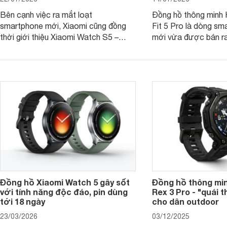
Bên cạnh việc ra mắt loạt
Đồng hồ thông minh
smartphone mới, Xiaomi cũng đồng
Fit 5 Pro là dòng sm
thời giới thiệu Xiaomi Watch S5 –
mới vừa được bán ra 
phiên bản nâng cấp mới nhất của
Việt Nam năm 2026.
dòng đồng hồ thông minh cao cấp
huy thế mạnh từ thế 
Watch S.
thiết kế thời thượng 
năng hiện đại.
Đồng hồ Xiaomi Watch 5 gây sốt
Đồng hồ thông min
với tính năng độc đáo, pin dùng
Rex 3 Pro - "quái 
tới 18 ngày
cho dân outdoor
23/03/2026
03/12/2025