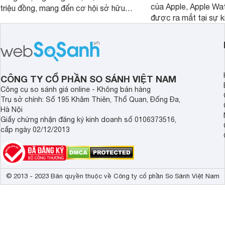
của Apple, Apple Wat
triệu đồng, mang đến cơ hội sở hữu
được ra mắt tại sự ki
đồng hồ thông minh yêu thích với mức
iPhone 17. Mặc dù tă
giá hợp lý hơn.
nhưng Apple Watch U
loạt điểm mới nâng c
tiền nhiệm. Cụ thể cù
bài viết đưới đây.
CÔNG TY CỔ PHẦN SO SÁNH VIỆT NAM
Công cụ so sánh giá online - Không bán hàng
Trụ sở chính: Số 195 Khâm Thiên, Thổ Quan, Đống Đa,
Hà Nội
Giấy chứng nhận đăng ký kinh doanh số 0106373516,
cấp ngày 02/12/2013
© 2013 - 2023 Bản quyền thuộc về Công ty cổ phần So Sánh Việt Nam