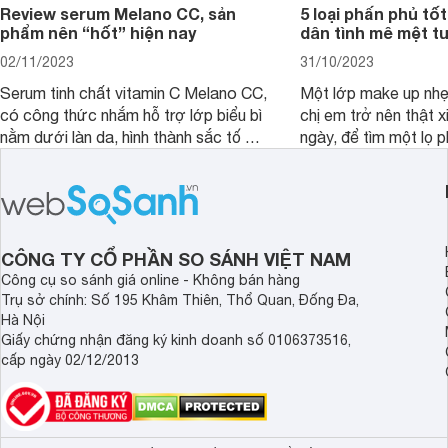
Review serum Melano CC, sản
5 loại phấn phủ tốt
phẩm nên “hốt” hiện nay
dân tình mê mệt tu
02/11/2023
31/10/2023
Serum tinh chất vitamin C Melano CC,
Một lớp make up nhẹ
có công thức nhắm hỗ trợ lớp biểu bì
chị em trở nên thật 
nằm dưới làn da, hình thành sắc tố da,
ngày, để tìm một lọ p
loại bỏ đồi mồi và các nếp nhăn sâu.
rẻ phù hợp để sử dụ
ngày dài cần đọc nga
đây.
CÔNG TY CỔ PHẦN SO SÁNH VIỆT NAM
Công cụ so sánh giá online - Không bán hàng
Trụ sở chính: Số 195 Khâm Thiên, Thổ Quan, Đống Đa,
Hà Nội
Giấy chứng nhận đăng ký kinh doanh số 0106373516,
cấp ngày 02/12/2013