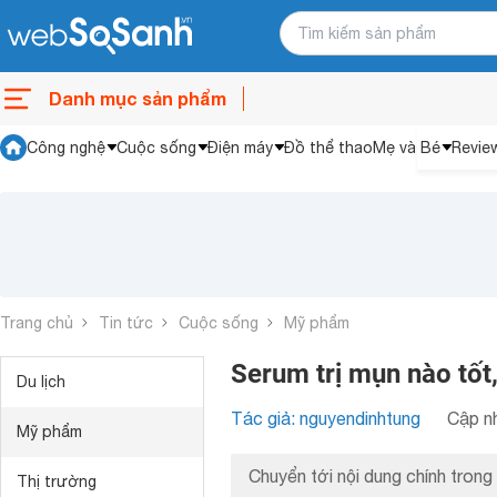
Danh mục sản phẩm
Công nghệ
Cuộc sống
Điện máy
Đồ thể thao
Mẹ và Bé
Revie
Trang chủ
Tin tức
Cuộc sống
Mỹ phẩm
Serum trị mụn nào tốt,
Du lịch
Tác giả: nguyendinhtung
Cập nh
Mỹ phẩm
Chuyển tới nội dung chính trong 
Thị trường