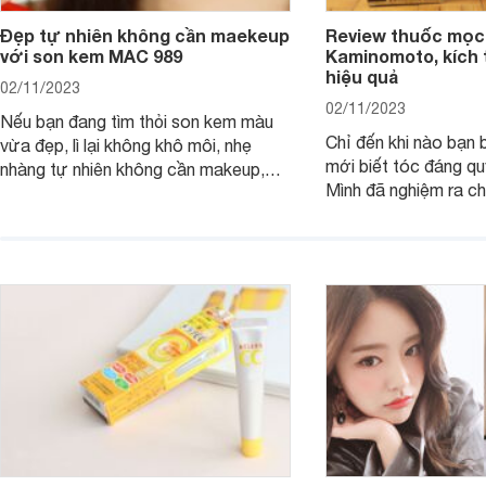
Đẹp tự nhiên không cần maekeup
Review thuốc mọc
với son kem MAC 989
Kaminomoto, kích 
hiệu quả
02/11/2023
02/11/2023
Nếu bạn đang tìm thỏi son kem màu
Chỉ đến khi nào bạn b
vừa đẹp, lì lại không khô môi, nhẹ
mới biết tóc đáng qu
nhàng tự nhiên không cần makeup,
Mình đã nghiệm ra ch
son kem MAC 989 chính là lựa chọn
đây tóc chẳng khác n
phù hợp.
cả. Tóc thưa mà còn 
nấc. Mặc dù đã đổi rấ
gội, xả, trang bị cả 
mà vẫn chưa cải thiệ