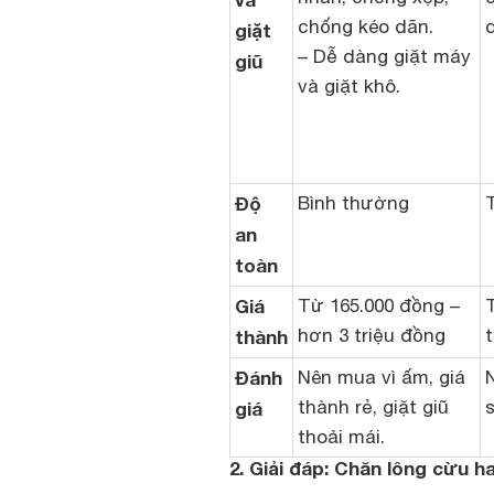
chống kéo dãn.
d
giặt
– Dễ dàng giặt máy
giũ
và giặt khô.
Độ
Bình thường
an
toàn
Giá
Từ 165.000 đồng –
T
hơn 3 triệu đồng
thành
Đánh
Nên mua vì ấm, giá
thành rẻ, giặt giũ
giá
thoải mái.
2. Giải đáp: Chăn lông cừu h