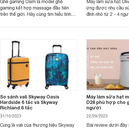
Ghế gaming Osim là model ghế
Máy làm sữa hạt Ol
gaming kết hợp massage đầu tiên
ứng được nhu cầu sử
trên thế giới. Hãy cùng tìm hiểu tính
đình nhỏ từ 2 - 4 ng
năng và chất lượng của sản phẩm
qua bài đánh giá dướ
ngay trong bài viết sau.
hơn về dòng máy này
So sánh vali Skyway Oasis
Máy làm sữa hạt m
Hardside 6 tấc và Skyway
D28 phù hợp cho gi
Richland 6 tấc
người
31/10/2023
22/09/2023
Cùng là vali của thương hiệu Skyway
Bài review dưới đây 