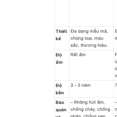
Thiết
Đa dạng mẫu mã,
chủng loại, màu
kế
sắc, thương hiệu.
Độ
Rất ấm
ấm
Độ
3 – 5 năm
bền
Bảo
– Không hút ẩm,
chống cháy, chống
quản
nhăn, chống xẹp,
và