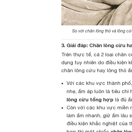
So với chăn lông thỏ và lông cừ
3. Giải đáp: Chăn lông cừu 
Trên thực tế, cả 2 loại chăn
dụng tuy nhiên do điều kiện 
chăn lông cừu hay lông thỏ ấ
Với các khu vực thành phố,
nhẹ, ấm áp luôn là tiêu ch
lông cừu tổng hợp
là đủ ấ
Còn với các khu vực miền n
làm ấm nhanh, giữ ấm lâu s
điều kiện khắc nghiệt của 
chăn lôn
hơn thì một chiếc