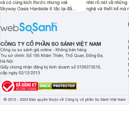
và có cùng kích thước nhưng vali
nhìn rõ nét về những 
Skyway Oasis Hardside 6 tấc lại đắt
nghệ và thiết kế mà
hơn Vali Skyway Richland 6 tấc tận 1
Seka LN-D28 sở hữu
triệu đồng.
thể đưa ra quyết địn
CÔNG TY CỔ PHẦN SO SÁNH VIỆT NAM
Công cụ so sánh giá online - Không bán hàng
Trụ sở chính: Số 195 Khâm Thiên, Thổ Quan, Đống Đa,
Hà Nội
Giấy chứng nhận đăng ký kinh doanh số 0106373516,
cấp ngày 02/12/2013
© 2013 - 2023 Bản quyền thuộc về Công ty cổ phần So Sánh Việt Nam