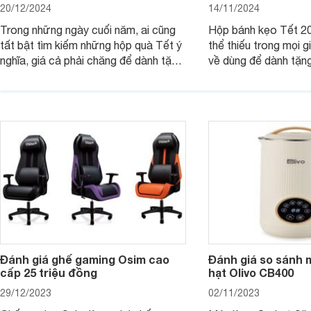
20/12/2024
14/11/2024
Trong những ngày cuối năm, ai cũng
Hộp bánh kẹo Tết 20
tất bật tìm kiếm những hộp quà Tết ý
thể thiếu trong mọi g
nghĩa, giá cả phải chăng để dành tặng
về dùng để dành tặng
cho người thân, bạn bè, đồng nghiệp.
bè hoặc để chưng tr
Hãy để Websosanh.vn giới thiệu cho
tiên. Trong bài viết
bạn 7 mẫu hộp quà Tết giá tầm 300k
sẽ giới thiệu cho bạ
- 500k đẹp mắt nhé.
2025 mới vừa sang, 
mua sắm cuối năm.
Đánh giá ghế gaming Osim cao
Đánh giá so sánh 
cấp 25 triệu đồng
hạt Olivo CB400
29/12/2023
02/11/2023