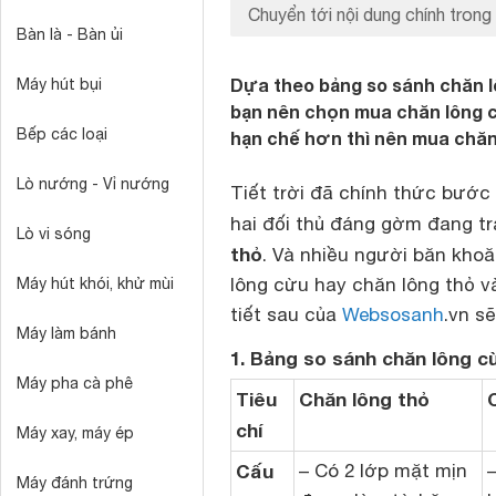
Chuyển tới nội dung chính trong 
Bàn là - Bàn ủi
Dựa theo bảng so sánh chăn lô
Máy hút bụi
bạn nên chọn mua chăn lông cừ
Bếp các loại
hạn chế hơn thì nên mua chăn
Lò nướng - Vỉ nướng
Tiết trời đã chính thức bước
hai đối thủ đáng gờm đang t
Lò vi sóng
thỏ
. Và nhiều người băn kho
lông cừu hay chăn lông thỏ v
Máy hút khói, khử mùi
tiết sau của
Websosanh
.vn sẽ
Máy làm bánh
1. Bảng so sánh chăn lông cừ
Máy pha cà phê
Tiêu
Chăn lông thỏ
chí
Máy xay, máy ép
Cấu
– Có 2 lớp mặt mịn
Máy đánh trứng