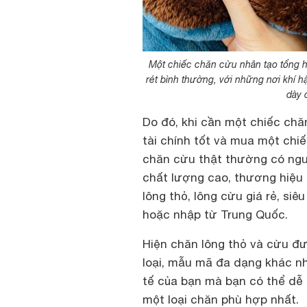
Một chiếc chăn cừu nhân tạo tổng h
rét bình thường, với những nơi khí h
dày 
Do đó, khi cần một chiếc chăn
tài chính tốt và mua một chi
chăn cừu thật thường có ngu
chất lượng cao, thương hiệu 
lông thỏ, lông cừu giá rẻ, siê
hoặc nhập từ Trung Quốc.
Hiện chăn lông thỏ và cừu đư
loại, mẫu mã đa dạng khác nh
tế của bạn mà bạn có thể dễ
một loại chăn phù hợp nhất.