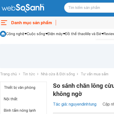
Danh mục sản phẩm
Công nghệ
Cuộc sống
Điện máy
Đồ thể thao
Mẹ và Bé
Revie
Trang chủ
Tin tức
Nhà cửa & Đời sống
Tư vấn mua sắm
So sánh chăn lông cừu
Thiết bị văn phòng
không ngờ
Nội thất
Tác giả: nguyendinhtung
Cập nh
Bình tắm nóng lạnh