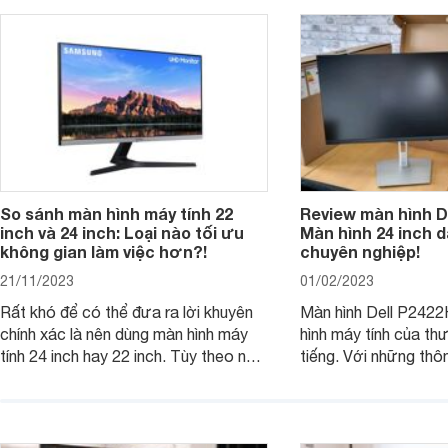
So sánh màn hình máy tính 22
Review màn hình D
inch và 24 inch: Loại nào tối ưu
Màn hình 24 inch 
không gian làm việc hơn?!
chuyên nghiệp!
21/11/2023
01/02/2023
Rất khó để có thể đưa ra lời khuyên
Màn hình Dell P2422
chính xác là nên dùng màn hình máy
hình máy tính của thư
tính 24 inch hay 22 inch. Tùy theo nhu
tiếng. Với những thô
cầu sử dụng của bản thân mà đưa ra
chiếc màn hình này 
sự lựa chọn hợp lý nhất.
đến trải nghiệm tuyệ
dùng. Vậy hãy cùng c
thêm về chiếc màn hì