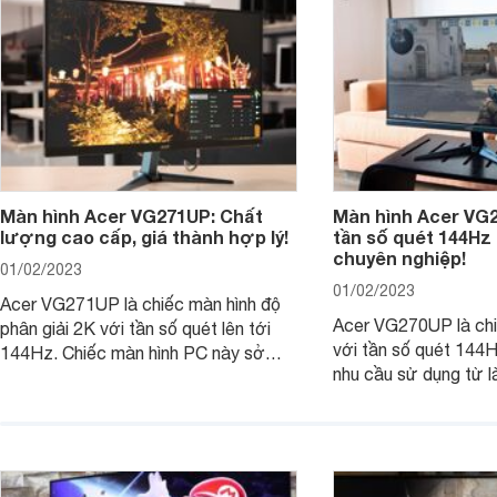
nhé!
Màn hình Acer VG271UP: Chất
Màn hình Acer VG
lượng cao cấp, giá thành hợp lý!
tần số quét 144Hz
chuyên nghiệp!
01/02/2023
01/02/2023
Acer VG271UP là chiếc màn hình độ
Acer VG270UP là chi
phân giải 2K với tần số quét lên tới
với tần số quét 144
144Hz. Chiếc màn hình PC này sở
nhu cầu sử dụng từ l
hữu độ phân giải lớn cùng các cổng
game với mức giá vô
kết nối hiện đại cùng nhiều công nghệ
dễ chịu. Chúng ta hãy
tốt nhất dành cho game chiến.
hơn về ưu điểm nổi 
hình này để thấy đượ
mà nó mang lại ngay 