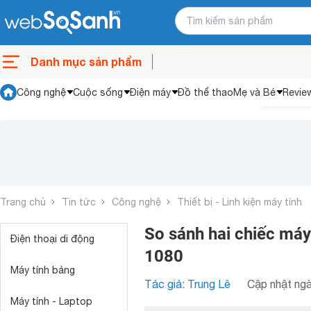
Danh mục sản phẩm
Công nghệ
Cuộc sống
Điện máy
Đồ thể thao
Mẹ và Bé
Revie
Trang chủ
Tin tức
Công nghệ
Thiết bị - Linh kiện máy tính
So sánh hai chiếc má
Điện thoại di động
1080
Máy tính bảng
Tác giả: Trung Lê
Cập nhật ngà
Máy tính - Laptop