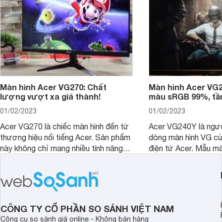
Màn hình Acer VG270: Chất
Màn hình Acer VG2
lượng vượt xa giá thành!
màu sRGB 99%, tần
01/02/2023
01/02/2023
Acer VG270 là chiếc màn hình đến từ
Acer VG240Y là ngườ
thương hiệu nổi tiếng Acer. Sản phẩm
dòng màn hình VG củ
này không chỉ mang nhiều tính năng
điện tử Acer. Mẫu mà
tuyệt vời dành cho game thủ mà nó
sản phẩm phù hợp ch
còn có thiết kế ổn, với cấu hình tốt và
nhu cầu chuyên sâu 
mức giá lại cực hời. Vậy chúng ta hãy
lại có chi phí đầu tư 
cùng tìm hiểu kỹ hơn về sản phẩm
màn hình này thông qua bài viết ngay
CÔNG TY CỔ PHẦN SO SÁNH VIỆT NAM
nhé!
Công cụ so sánh giá online - Không bán hàng