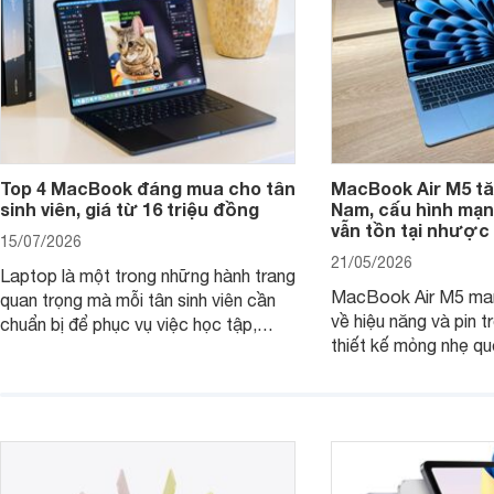
Top 4 MacBook đáng mua cho tân
MacBook Air M5 tăn
sinh viên, giá từ 16 triệu đồng
Nam, cấu hình mạ
vẫn tồn tại nhược
15/07/2026
21/05/2026
Laptop là một trong những hành trang
MacBook Air M5 man
quan trọng mà mỗi tân sinh viên cần
về hiệu năng và pin t
chuẩn bị để phục vụ việc học tập,
thiết kế mỏng nhẹ qu
nghiên cứu và cả nhu cầu làm thêm.
tiếp tục là lựa chọn 
Nếu ưu tiên một thiết bị gọn nhẹ, hiệu
việc và học tập hàng
năng ổn định, bền bỉ cùng mức giá dễ
tiếp cận, dưới đây là những mẫu
MacBook đáng cân nhắc dành cho
tân sinh viên.