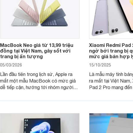
MacBook Neo giá từ 13,99 triệu
Xiaomi Redmi Pad 
đồng tại Việt Nam, gây sốt với
ngờ bởi trang bị 
trang bị ấn tượng
mức giá bán hợp l
05/03/2026
15/10/2025
Lần đầu tiên trong lịch sử, Apple ra
Là mẫu máy tính bản
mắt một mẫu MacBook có mức giá
ra mắt tại Việt Nam,
dễ tiếp cận, hướng tới nhóm người
Pad 2 Pro mang đến 
dùng học sinh, sinh viên nhưng vẫn
lượng với mức giá ph
được trang bị nhiều tính năng đáng
đông người dùng.
chú ý. MacBook Neo vì thế đang thu
hút sự quan tâm lớn từ thị trường.