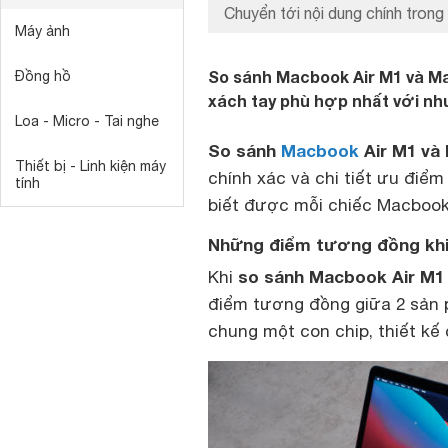
Chuyển tới nội dung chính trong 
Máy ảnh
So sánh Macbook Air M1 và Ma
Đồng hồ
xách tay phù hợp nhất với nh
Loa - Micro - Tai nghe
So sánh
Macbook
Air M1 và
Thiết bị - Linh kiện máy
chính xác và chi tiết ưu điể
tính
biết được mỗi chiếc Macbook
Những điểm tương đồng khi
so sánh Macbook Air M1
Khi
điểm tương đồng giữa 2 sản 
chung một con chip, thiết k