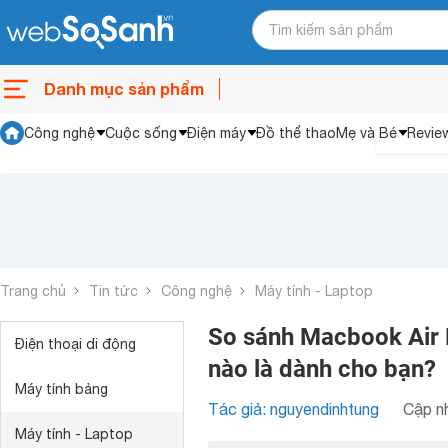
Danh mục sản phẩm
Công nghệ
Cuộc sống
Điện máy
Đồ thể thao
Mẹ và Bé
Revie
Trang chủ
Tin tức
Công nghệ
Máy tính - Laptop
So sánh Macbook Air
Điện thoại di động
nào là dành cho bạn?
Máy tính bảng
Tác giả: nguyendinhtung
Cập nh
Máy tính - Laptop