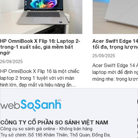
HP OmniBook X Flip 16: Laptop 2-
Acer Swift Edge 1
trong-1 xuất sắc, giá mềm bất
tối đa, trọng lượn
ngờ
25/09/2025
26/09/2025
Acer Swift Edge 14 A
HP OmniBook X Flip 16 là một chiếc
laptop mới để định ng
laptop 2 trong 1 tuyệt vời với màn
mỏng nhẹ: trọng lượ
hình lớn, đẹp mắt và hiệu năng ấn
nhưng có màn hình O
tượng, nhưng điểm đặc biệt nhất là
cao tuyệt đẹp cùng h
mức giá vô cùng hấp dẫn, biến nó trở
năng AI hàng đầu, đ
thành một lựa chọn “đáng đồng tiền
của một thiết bị doa
bát gạo” trên thị trường.
CÔNG TY CỔ PHẦN SO SÁNH VIỆT NAM
Công cụ so sánh giá online - Không bán hàng
Trụ sở chính: Số 195 Khâm Thiên, Thổ Quan, Đống Đa,