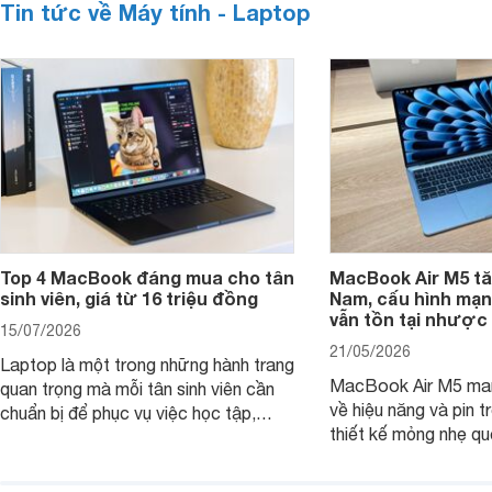
Tin tức về Máy tính - Laptop
Top 4 MacBook đáng mua cho tân
MacBook Air M5 tăn
sinh viên, giá từ 16 triệu đồng
Nam, cấu hình mạ
vẫn tồn tại nhược
15/07/2026
21/05/2026
Laptop là một trong những hành trang
MacBook Air M5 man
quan trọng mà mỗi tân sinh viên cần
về hiệu năng và pin t
chuẩn bị để phục vụ việc học tập,
thiết kế mỏng nhẹ qu
nghiên cứu và cả nhu cầu làm thêm.
tiếp tục là lựa chọn 
Nếu ưu tiên một thiết bị gọn nhẹ, hiệu
việc và học tập hàng
năng ổn định, bền bỉ cùng mức giá dễ