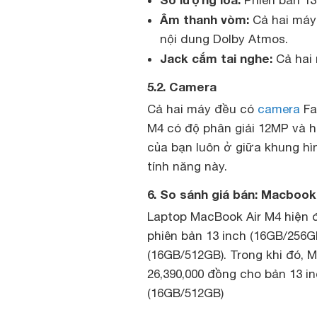
Phiên bản 13 
Âm thanh vòm:
Cả hai máy 
nội dung Dolby Atmos.
Jack cắm tai nghe:
Cả hai 
5.2. Camera
Cả hai máy đều có
camera
Fa
M4 có độ phân giải 12MP và h
của bạn luôn ở giữa khung hìn
tính năng này.
6. So sánh giá bán: Macbook
Laptop MacBook Air M4 hiện đ
phiên bản 13 inch (16GB/256G
(16GB/512GB). Trong khi đó, 
26,390,000 đồng cho bản 13 in
(16GB/512GB)