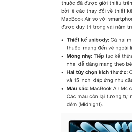
thuộc đã được giới thiệu trê
bởi lẽ các thay đổi về thiết
MacBook Air so với smartphon
được duy trì trong vài năm tr
Thiết kế unibody:
Cả hai má
thuộc, mang đến vẻ ngoài l
Mỏng nhẹ:
Tiếp tục kế thừ
nhẹ, dễ dàng mang theo bê
Hai tùy chọn kích thước:
C
và 15 inch, đáp ứng nhu c
Màu sắc:
MacBook Air M4 có
Các màu còn lại tương tự nh
đêm (Midnight).