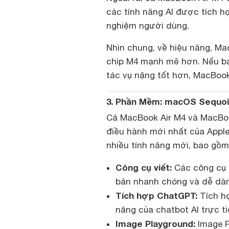
các tính năng AI được tích h
nghiệm người dùng.
Nhìn chung, về hiệu năng, Ma
chip M4 mạnh mẽ hơn. Nếu bạ
tác vụ nặng tốt hơn, MacBook 
3. Phần Mềm: macOS Sequoi
Cả MacBook Air M4 và MacBoo
điều hành mới nhất của App
nhiều tính năng mới, bao gồm
Công cụ viết:
Các công cụ h
bản nhanh chóng và dễ dà
Tích hợp ChatGPT:
Tích hợ
năng của chatbot AI trực t
Image Playground:
Image P