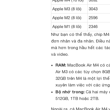
Apple M4 (10 lõi)
3692
Apple M3 (8 lõi)
3043
Apple M2 (8 lõi)
2596
Apple M1 (8 lõi)
2346
Như bạn có thể thấy, chip M4
đơn nhân và đa nhân. Điều n
mà hơn trong hầu hết các tác
và video.
RAM:
MacBook Air M4 có c
Air M3 có các tùy chọn 8G
32GB trên M4 là một lợi th
xuyên làm việc với các ứng
Bộ nhớ trong:
Cả hai máy 
512GB, 1TB hoặc 2TB.
Ngoài ra, cả MacBook Air M4 v