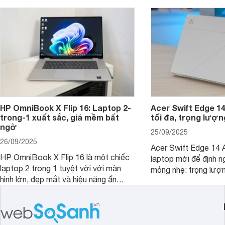
hút sự quan tâm lớn từ thị trường.
HP OmniBook X Flip 16: Laptop 2-
Acer Swift Edge 1
trong-1 xuất sắc, giá mềm bất
tối đa, trọng lượn
ngờ
25/09/2025
26/09/2025
Acer Swift Edge 14 A
HP OmniBook X Flip 16 là một chiếc
laptop mới để định ng
laptop 2 trong 1 tuyệt vời với màn
mỏng nhẹ: trọng lượ
hình lớn, đẹp mắt và hiệu năng ấn
nhưng có màn hình O
tượng, nhưng điểm đặc biệt nhất là
cao tuyệt đẹp cùng h
mức giá vô cùng hấp dẫn, biến nó trở
năng AI hàng đầu, đ
thành một lựa chọn “đáng đồng tiền
của một thiết bị doa
bát gạo” trên thị trường.