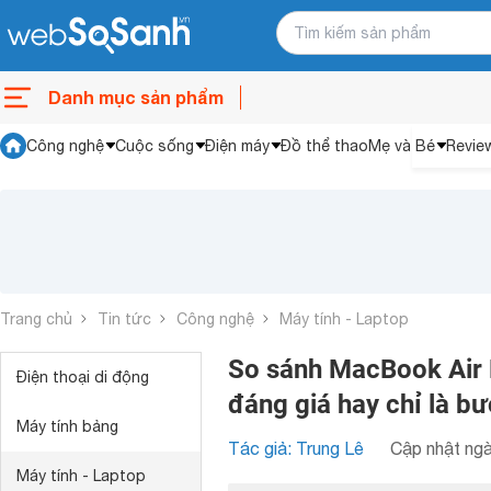
Danh mục sản phẩm
Công nghệ
Cuộc sống
Điện máy
Đồ thể thao
Mẹ và Bé
Revie
Trang chủ
Tin tức
Công nghệ
Máy tính - Laptop
So sánh MacBook Air
Điện thoại di động
đáng giá hay chỉ là bư
Máy tính bảng
Tác giả: Trung Lê
Cập nhật ngà
Máy tính - Laptop