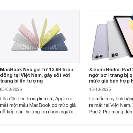
tiếp cận, dưới đây là những mẫu
MacBook đáng cân nhắc dành cho
tân sinh viên.
MacBook Neo giá từ 13,99 triệu
Xiaomi Redmi Pad 
đồng tại Việt Nam, gây sốt với
ngờ bởi trang bị 
trang bị ấn tượng
mức giá bán hợp l
05/03/2026
15/10/2025
Lần đầu tiên trong lịch sử, Apple ra
Là mẫu máy tính bản
mắt một mẫu MacBook có mức giá
ra mắt tại Việt Nam,
dễ tiếp cận, hướng tới nhóm người
Pad 2 Pro mang đến 
dùng học sinh, sinh viên nhưng vẫn
lượng với mức giá ph
được trang bị nhiều tính năng đáng
đông người dùng.
chú ý. MacBook Neo vì thế đang thu