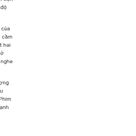
 độ
 của
ể cầm
t hai
 ở
 nghe
ượng
ầu
 Phím
cạnh