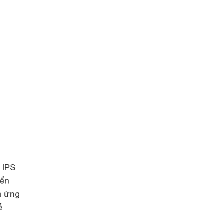
 IPS
iển
m ứng
ễ