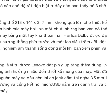
có các chế độ rất đặc biệt ở đây các bạn thấy có 3 chế
ng thể 213 x 144 x 3- 7 mm, không quá lớn cho thiết kế
àn hình của máy hơi lớn một chút, nhưng bạn vẫn có th
này bằng một tay khá thoải mái. Hai loa Dolby được đặ
 hướng thẳng phía trước và một loa siêu trầm JBL đặt
i nghiệm âm thanh sống động mỗi khi bạn xem phim và
g là vị trí được Lenovo đặt pin giúp tăng thêm dung l
g ảnh hưởng nhiều đến thiết kế mỏng của máy. Một đ
t nguồn máy và đầu còn lại có jack cắm tai nghe 3.5 mm.
ượng và cổng kết nối microUSD nằm trên cạnh trái và 
máy.