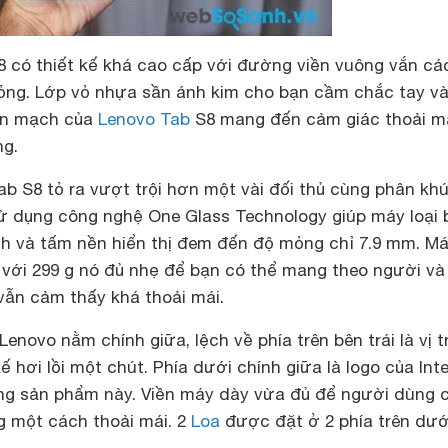
 có thiết kế khá cao cấp với đường viền vuông vắn cá
ng. Lớp vỏ nhựa sần ánh kim cho bạn cầm chắc tay v
iền mạch của
Lenovo Tab
S8 mang đến cảm giác thoải m
ng.
Tab S8 tỏ ra vượt trội hơn một vài đối thủ cùng phân kh
ử dụng công nghệ One Glass Technology giúp máy loại 
nh và tấm nền hiển thị đem đến độ mỏng chỉ 7.9 mm. M
 với 299 g nó đủ nhẹ để bạn có thể mang theo người và
ẫn cảm thấy khá thoải mái.
enovo nằm chính giữa, lệch về phía trên bên trái là vị t
 hơi lồi một chút. Phía dưới chính giữa là logo của Intel
ng sản phẩm này. Viền máy dày vừa đủ để người dùng 
 một cách thoải mái. 2
Loa
được đặt ở 2 phía trên dướ