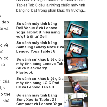
Tablet Tab 8 đều là những chiếc máy tính
bảng nổi bật trong phân khúc thị trường
c
giả rẻ nhưng mỗi sản phẩm lại có những
ưu điểm riêng.
à đẹp
So sánh máy tính bảng
Dell Venue 8 và Lenovo
ái và
Yoga Tablet 8: hiệu năng
vượt trội từ Dell
So sánh máy tính bảng
úc về
Samsung Galaxy Note 8 và
Lenovo Yoga Tablet 8
bỏ
áy có
So sánh sự khác biệt giữa
máy tính bảng Lenovo Tab
 sử
S8 và Blackberry
Playbook
So sánh sự khác biệt giữa
rí của
máy tính bảng LG G Pad
8.3 và Lenovo Tab S8
, vi
có thể
So sánh máy tính bảng
Sony Xperia Tablet Z3
i khá
Compact và Lenovo Yoga