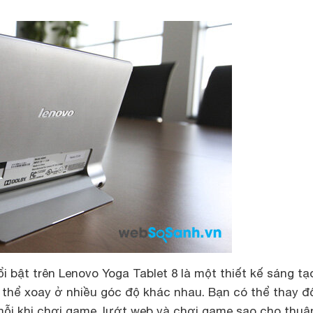
ổi bật trên Lenovo Yoga Tablet 8 là một thiết kế sáng tạ
 thể xoay ở nhiều góc độ khác nhau. Bạn có thể thay đ
ỗi khi chơi game, lướt web và chơi game sao cho thuận