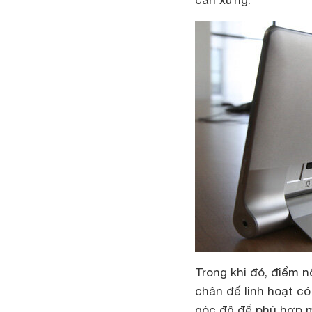
cân xứng.
Trong khi đó, điểm n
chân đế linh hoạt có
góc độ để phù hợp m