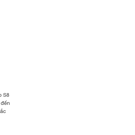
b S8
 đến
sắc