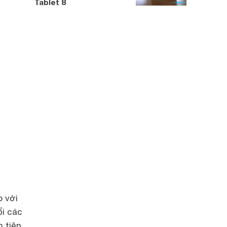
Tablet 8
o với
ổi các
 tiện