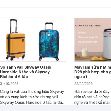
năng và chất lượng của sản phẩm
qua bài đánh giá dướ
ngay trong bài viết sau.
hơn về dòng máy này
So sánh vali Skyway Oasis
Máy làm sữa hạt m
Hardside 6 tấc và Skyway
D28 phù hợp cho gi
Richland 6 tấc
người
31/10/2023
22/09/2023
Cùng là vali của thương hiệu Skyway
Bài review dưới đây 
và có cùng kích thước nhưng vali
nhìn rõ nét về những 
Skyway Oasis Hardside 6 tấc lại đắt
nghệ và thiết kế mà
hơn Vali Skyway Richland 6 tấc tận 1
Seka LN-D28 sở hữu