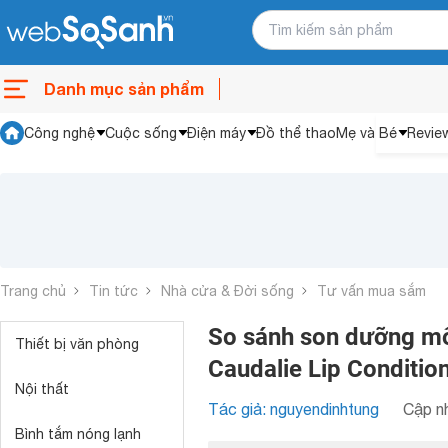
Danh mục sản phẩm
Công nghệ
Cuộc sống
Điện máy
Đồ thể thao
Mẹ và Bé
Revie
Trang chủ
Tin tức
Nhà cửa & Đời sống
Tư vấn mua sắm
So sánh son dưỡng mô
Thiết bị văn phòng
Caudalie Lip Conditio
Nội thất
Tác giả: nguyendinhtung
Cập nh
Bình tắm nóng lạnh