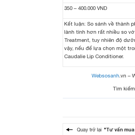
350 – 400.000 VND
Kết luận:
So sánh về thành p
lành tính hơn rất nhiều so v
Treatment, tuy nhiên độ dưỡn
vậy, nếu để lựa chọn một tr
Caudalie Lip Conditioner.
Websosanh
.vn – 
Tìm kiế
"Tư vấn mua
Quay trở lại