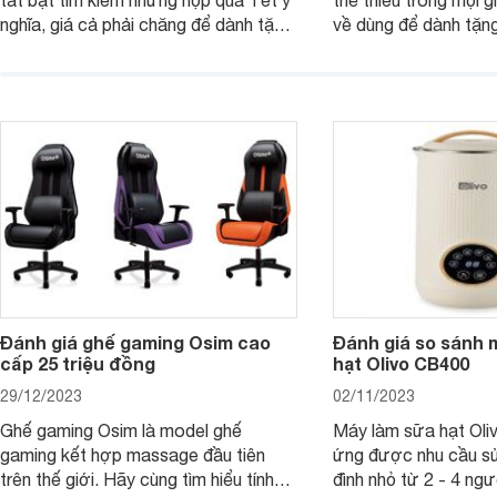
tất bật tìm kiếm những hộp quà Tết ý
thể thiếu trong mọi g
nghĩa, giá cả phải chăng để dành tặng
về dùng để dành tặng
cho người thân, bạn bè, đồng nghiệp.
bè hoặc để chưng tr
Hãy để Websosanh.vn giới thiệu cho
tiên. Trong bài viết
bạn 7 mẫu hộp quà Tết giá tầm 300k
sẽ giới thiệu cho bạ
- 500k đẹp mắt nhé.
2025 mới vừa sang, 
mua sắm cuối năm.
Đánh giá ghế gaming Osim cao
Đánh giá so sánh 
cấp 25 triệu đồng
hạt Olivo CB400
29/12/2023
02/11/2023
Ghế gaming Osim là model ghế
Máy làm sữa hạt Ol
gaming kết hợp massage đầu tiên
ứng được nhu cầu sử
trên thế giới. Hãy cùng tìm hiểu tính
đình nhỏ từ 2 - 4 ng