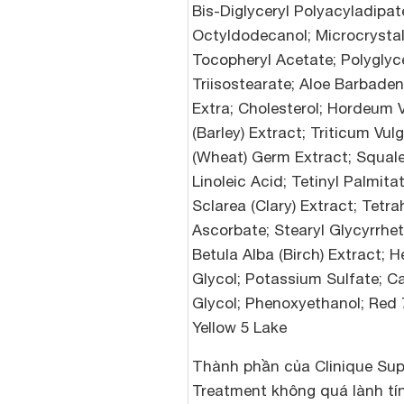
Bis-Diglyceryl Polyacyladipat
Octyldodecanol; Microcrystal
Tocopheryl Acetate; Polyglyc
Triisostearate; Aloe Barbaden
Extra; Cholesterol; Hordeum 
(Barley) Extract; Triticum Vul
(Wheat) Germ Extract; Squale
Linoleic Acid; Tetinyl Palmitat
Sclarea (Clary) Extract; Tetr
Ascorbate; Stearyl Glycyrrhet
Betula Alba (Birch) Extract; 
Glycol; Potassium Sulfate; Ca
Glycol; Phenoxyethanol; Red 
Yellow 5 Lake
Thành phần của Clinique Sup
Treatment không quá lành tí