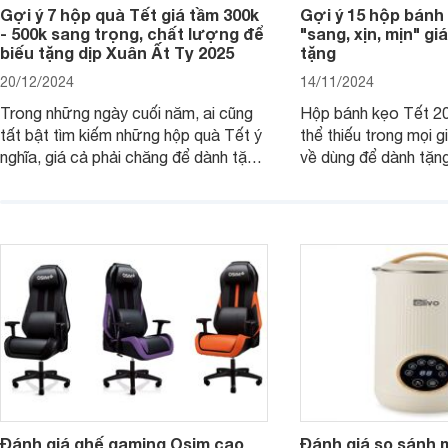
Gợi ý 7 hộp quà Tết giá tầm 300k
Gợi ý 15 hộp bánh
- 500k sang trọng, chất lượng để
"sang, xịn, mịn" giá
biếu tặng dịp Xuân Ất Tỵ 2025
tặng
20/12/2024
14/11/2024
Trong những ngày cuối năm, ai cũng
Hộp bánh kẹo Tết 20
tất bật tìm kiếm những hộp quà Tết ý
thể thiếu trong mọi g
nghĩa, giá cả phải chăng để dành tặng
về dùng để dành tặng
cho người thân, bạn bè, đồng nghiệp.
bè hoặc để chưng tr
Hãy để Websosanh.vn giới thiệu cho
tiên. Trong bài viết
bạn 7 mẫu hộp quà Tết giá tầm 300k
sẽ giới thiệu cho bạ
- 500k đẹp mắt nhé.
2025 mới vừa sang, 
mua sắm cuối năm.
Đánh giá ghế gaming Osim cao
Đánh giá so sánh 