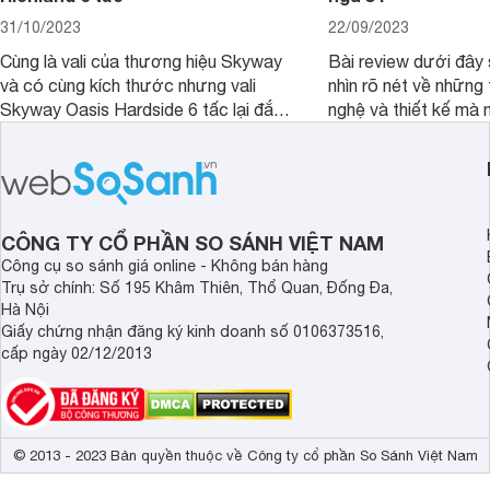
31/10/2023
22/09/2023
Cùng là vali của thương hiệu Skyway
Bài review dưới đây 
và có cùng kích thước nhưng vali
nhìn rõ nét về những 
Skyway Oasis Hardside 6 tấc lại đắt
nghệ và thiết kế mà
hơn Vali Skyway Richland 6 tấc tận 1
Seka LN-D28 sở hữu
triệu đồng.
thể đưa ra quyết địn
CÔNG TY CỔ PHẦN SO SÁNH VIỆT NAM
Công cụ so sánh giá online - Không bán hàng
Trụ sở chính: Số 195 Khâm Thiên, Thổ Quan, Đống Đa,
Hà Nội
Giấy chứng nhận đăng ký kinh doanh số 0106373516,
cấp ngày 02/12/2013
© 2013 - 2023 Bản quyền thuộc về Công ty cổ phần So Sánh Việt Nam