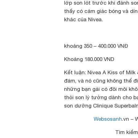
lớp son lót trước khi đánh son
thấy có cảm giác bóng và dí
khác của Nivea.
khoảng 350 – 400.000 VNĐ
Khoảng 180.000 VND
Kết luận
: Nivea A Kiss of Mil
đám, và nó cũng không thể đi
những bạn gái có đôi môi khô
thỏi son lý tưởng dành cho b
son dưỡng
Clinique Superbal
Websosanh
.vn – 
Tìm kiế