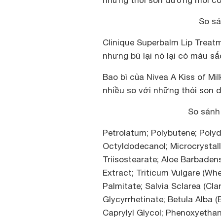
những thỏi son dưỡng môi có 
So sá
Clinique Superbalm Lip Treatm
nhưng bù lại nó lại có màu s
Bao bì của Nivea A Kiss of Mi
nhiều so với những thỏi son 
So sánh
Petrolatum; Polybutene; Polyd
Octyldodecanol; Microcrystall
Triisostearate; Aloe Barbadens
Extract; Triticum Vulgare (Whe
Palmitate; Salvia Sclarea (Cla
Glycyrrhetinate; Betula Alba (
Caprylyl Glycol; Phenoxyethan