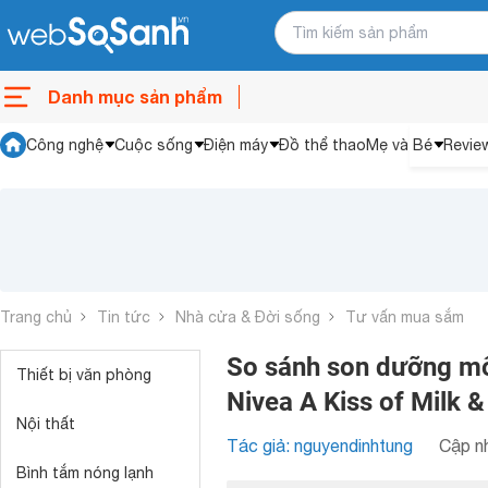
Danh mục sản phẩm
Công nghệ
Cuộc sống
Điện máy
Đồ thể thao
Mẹ và Bé
Revie
Trang chủ
Tin tức
Nhà cửa & Đời sống
Tư vấn mua sắm
So sánh son dưỡng mô
Thiết bị văn phòng
Nivea A Kiss of Milk 
Nội thất
Tác giả: nguyendinhtung
Cập nh
Bình tắm nóng lạnh