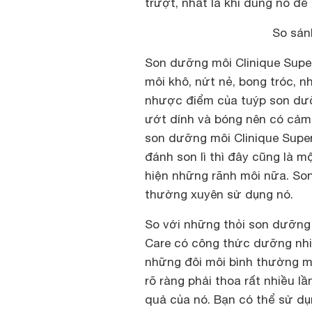
trượt, nhất là khi dùng nó để 
So sán
Son dưỡng môi Clinique Super
môi khô, nứt nẻ, bong tróc, n
nhược điểm của tuýp son dưỡn
ướt dính và bóng nên có cảm
son dưỡng môi Clinique Super
đánh son lì thì đây cũng là m
hiện những rãnh môi nữa. So
thường xuyên sử dụng nó.
So với những thỏi son dưỡng 
Care có công thức dưỡng nhiề
những đôi môi bình thường mà
rõ ràng phải thoa rất nhiều l
quả của nó. Bạn có thể sử dụ