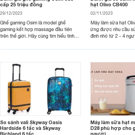
cấp 25 triệu đồng
hạt Olivo CB400
29/12/2023
02/11/2023
Ghế gaming Osim là model ghế
Máy làm sữa hạt Ol
gaming kết hợp massage đầu tiên
ứng được nhu cầu sử
trên thế giới. Hãy cùng tìm hiểu tính
đình nhỏ từ 2 - 4 ng
năng và chất lượng của sản phẩm
qua bài đánh giá dướ
ngay trong bài viết sau.
hơn về dòng máy này
So sánh vali Skyway Oasis
Máy làm sữa hạt m
Hardside 6 tấc và Skyway
D28 phù hợp cho gi
Richland 6 tấc
người