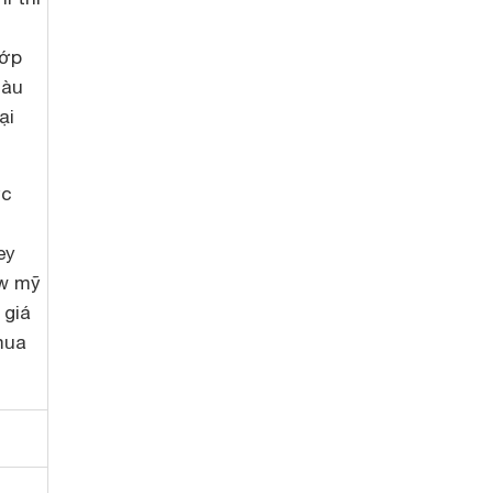
lớp
màu
ại
ực
ey
ew mỹ
 giá
mua