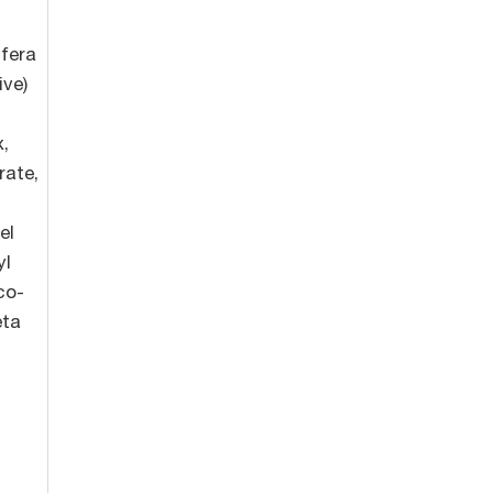
ifera
ive)
x,
rate,
el
yl
co-
eta