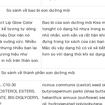
So sánh về bao bì son dưỡng môi
ict Lip Glow Color
Bao bì của son dưỡng môi Kiss 
t kế tương tự dòng
tonight có dạng hũ nhựa trong s
iệu Dior nên nó
nhỏ nhắn, xinh xắn và rất tiện khi
à vuông vức. Nhiều
đựng trong túi xách của các bạn 
nhưng nhiều bạn lại
Mặc dù vậy dạng hũ có vẻ sẽ bất
hương hiệu như
hơn so với dạng thỏi khi sử dụng
in nổi trên thân son.
So sánh về thành phần son dưỡng môi
, C10-30
ricinus communis (castor) seed oi
OSTEROL ESTERS,
butyrospermum parkii (shea butter
TE, BIS-DIGLYCERYL
helianthus annuus (sunflower) se
,
oil, hydrogenated polyisobutene,