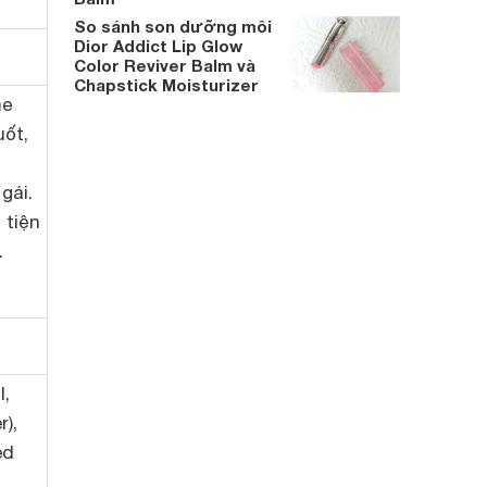
So sánh son dưỡng môi
Dior Addict Lip Glow
Color Reviver Balm và
Chapstick Moisturizer
me
uốt,
gái.
 tiện
.
l,
),
ed