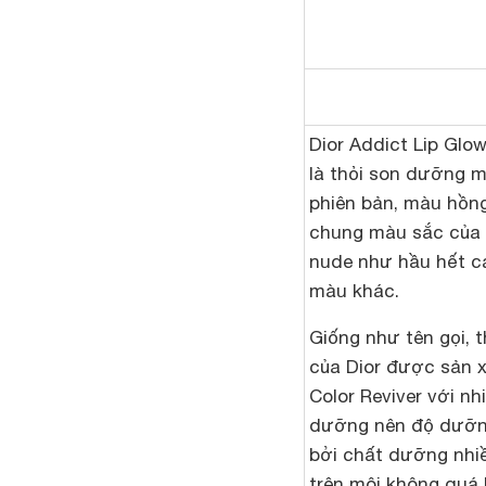
Dior Addict Lip Glo
là thỏi son dưỡng m
phiên bản, màu hồn
chung màu sắc của 
nude như hầu hết c
màu khác.
Giống như tên gọi, 
của Dior được sản 
Color Reviver với n
dưỡng nên độ dưỡng
bởi chất dưỡng nhiề
trên môi không quá 