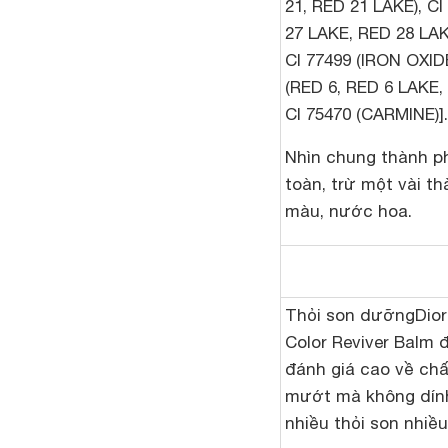
21, RED 21 LAKE), CI
27 LAKE, RED 28 LAKE
CI 77499 (IRON OXID
(RED 6, RED 6 LAKE,
CI 75470 (CARMINE)].
Nhìn chung thành p
toàn, trừ một vài t
màu, nước hoa.
Thỏi son dưỡng
Dior
Color Reviver Balm 
đánh giá cao về chấ
mướt mà không dính
nhiều thỏi son nhiề