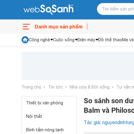
Danh mục sản phẩm
Công nghệ
Cuộc sống
Điện máy
Đồ thể thao
Mẹ và
Trang chủ
Tin tức
Nhà cửa & Đời sống
Tư vấn 
So sánh son dư
Thiết bị văn phòng
Balm và Philos
Nội thất
Tác giả: nguyendinhtun
Bình tắm nóng lạnh