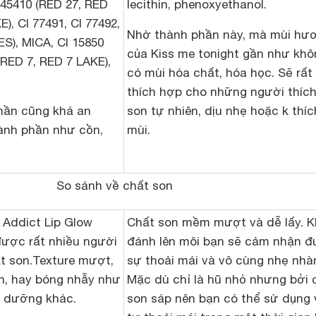
 45410 (RED 27, RED
lecithin, phenoxyethanol.
), CI 77491, CI 77492,
Nhờ thành phần này, mà mùi hư
ES), MICA, CI 15850
của Kiss me tonight gần như khô
 RED 7, RED 7 LAKE),
có mùi hóa chất, hóa học. Sẽ rất
thích hợp cho những người thíc
hần cũng khá an
son tự nhiên, dịu nhẹ hoặc k thíc
hành phần như cồn,
mùi.
So sánh về chất son
 Addict Lip Glow
Chất son mềm mượt và dễ lấy. K
được rất nhiều người
đánh lên môi bạn sẽ cảm nhận 
t son.
Texture mượt,
sự thoải mái và vô cùng nhẹ nhà
, hay bóng nhẫy như
Mặc dù chỉ là hũ nhỏ nhưng bởi 
u dưỡng khác.
son sáp nên bạn có thể sử dụng 