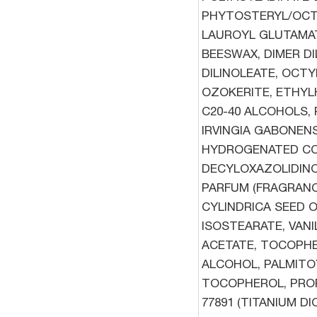
PHYTOSTERYL/OC
LAUROYL GLUTAMA
BEESWAX, DIMER DI
DILINOLEATE, OCT
OZOKERITE, ETHYL
C20-40 ALCOHOLS,
IRVINGIA GABONEN
HYDROGENATED CO
DECYLOXAZOLIDINO
PARFUM (FRAGRANCE
CYLINDRICA SEED O
ISOSTEARATE, VANI
ACETATE, TOCOPHE
ALCOHOL, PALMITO
TOCOPHEROL, PROPY
77891 (TITANIUM DIO