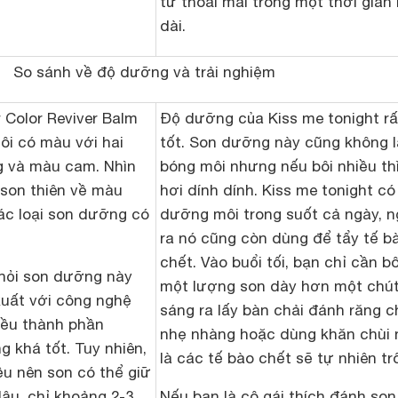
tư thoải mái trong một thời gian
dài.
So sánh về độ dưỡng và trải nghiệm
w Color Reviver Balm
Độ dưỡng của Kiss me tonight rấ
ôi có màu với hai
tốt. Son dưỡng này cũng không 
g và màu cam. Nhìn
bóng môi nhưng nếu bôi nhiều th
son thiên về màu
hơi dính dính. Kiss me tonight có
ác loại son dưỡng có
dưỡng môi trong suốt cả ngày, n
ra nó cũng còn dùng để tẩy tế b
chết. Vào buổi tối, bạn chỉ cần bô
thỏi son dưỡng này
một lượng son dày hơn một chút
xuất với công nghệ
sáng ra lấy bàn chải đánh răng c
hiều thành phần
nhẹ nhàng hoặc dùng khăn chùi 
 khá tốt. Tuy nhiên,
là các tế bào chết sẽ tự nhiên trô
u nên son có thể giữ
lâu, chỉ khoảng 2-3
Nếu bạn là cô gái thích đánh son l