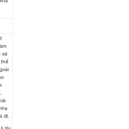
 khá
t
làm
ì sẽ
 thể
goài
ào
i
,
hải
nhẹ
i đi.
ì thì