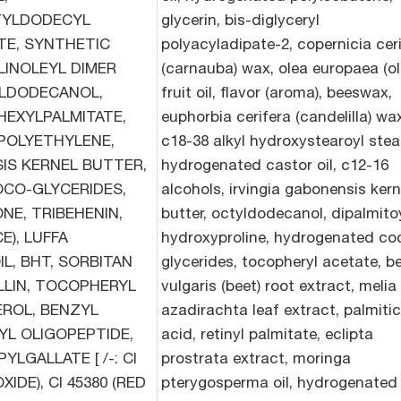
TYLDODECYL
glycerin, bis-diglyceryl
TE, SYNTHETIC
polyacyladipate-2, copernicia cer
LINOLEYL DIMER
(carnauba) wax, olea europaea (ol
YLDODECANOL,
fruit oil, flavor (aroma), beeswax,
HEXYLPALMITATE,
euphorbia cerifera (candelilla) wa
 POLYETHYLENE,
c18-38 alkyl hydroxystearoyl stea
SIS KERNEL BUTTER,
hydrogenated castor oil, c12-16
CO-GLYCERIDES,
alcohols, irvingia gabonensis kern
NE, TRIBEHENIN,
butter, octyldodecanol, dipalmito
), LUFFA
hydroxyproline, hydrogenated co
IL, BHT, SORBITAN
glycerides, tocopheryl acetate, b
LLIN, TOCOPHERYL
vulgaris (beet) root extract, melia
ROL, BENZYL
azadirachta leaf extract, palmitic
YL OLIGOPEPTIDE,
acid, retinyl palmitate, eclipta
LGALLATE [ /-: CI
prostrata extract, moringa
XIDE), CI 45380 (RED
pterygosperma oil, hydrogenated