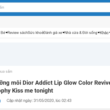
Khác
 Bé
Review sách
Sức khoẻ
Đánh giá xe
Nhà cửa & Đời sống
mua sắm
ỡng môi Dior Addict Lip Glow Color Reviv
ophy Kiss me tonight
g
Cập nhật ngày: 31/05/2020, lúc 02:43