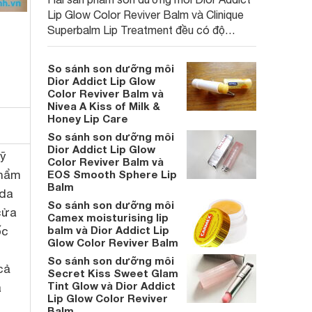
Lip Glow Color Reviver Balm và Clinique
Superbalm Lip Treatment đều có độ
dưỡng tốt. Bạn sẽ lựa chọn thỏi son
dưỡng có màu hay tuýp son dưỡng xinh
So sánh son dưỡng môi
xắn?
Dior Addict Lip Glow
Color Reviver Balm và
Nivea A Kiss of Milk &
Honey Lip Care
So sánh son dưỡng môi
Dior Addict Lip Glow
mỹ
Color Reviver Balm và
phẩm
EOS Smooth Sphere Lip
Balm
 da
So sánh son dưỡng môi
cửa
Camex moisturising lip
balm và Dior Addict Lip
ốc
Glow Color Reviver Balm
So sánh son dưỡng môi
cả
Secret Kiss Sweet Glam
Tint Glow và Dior Addict
a
Lip Glow Color Reviver
Balm