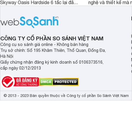
Skyway Oasis Hardside 6 tấc lại đắt
nghệ và thiết kế mà
hơn Vali Skyway Richland 6 tấc tận 1
Seka LN-D28 sở hữu
triệu đồng.
thể đưa ra quyết địn
CÔNG TY CỔ PHẦN SO SÁNH VIỆT NAM
Công cụ so sánh giá online - Không bán hàng
Trụ sở chính: Số 195 Khâm Thiên, Thổ Quan, Đống Đa,
Hà Nội
Giấy chứng nhận đăng ký kinh doanh số 0106373516,
cấp ngày 02/12/2013
© 2013 - 2023 Bản quyền thuộc về Công ty cổ phần So Sánh Việt Nam