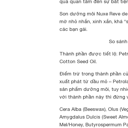
quá quan tâm đến sự bất tiệ
Son dưỡng môi Nuxe Reve de M
mờ nhỏ nhắn, xinh xắn, khá “s
các bạn gái.
So sánh
Thành phần được tiết lộ: Petro
Cotton Seed Oil.
Điểm trừ trong thành phần củ
xuất phát từ dầu mỏ – Petrol
sản phẩm dưỡng môi, tuy nhiê
với thành phần này thì đừng 
Cera Alba (Beeswax), Olus (Ve
Amygdalus Dulcis (Sweet Almon
Mel/Honey, Butyrospermum Park