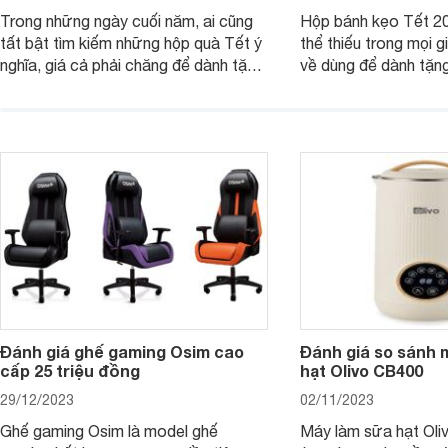
Trong những ngày cuối năm, ai cũng
Hộp bánh kẹo Tết 20
tất bật tìm kiếm những hộp quà Tết ý
thể thiếu trong mọi g
nghĩa, giá cả phải chăng để dành tặng
về dùng để dành tặng
cho người thân, bạn bè, đồng nghiệp.
bè hoặc để chưng tr
Hãy để Websosanh.vn giới thiệu cho
tiên. Trong bài viết
bạn 7 mẫu hộp quà Tết giá tầm 300k
sẽ giới thiệu cho bạ
- 500k đẹp mắt nhé.
2025 mới vừa sang, 
mua sắm cuối năm.
Đánh giá ghế gaming Osim cao
Đánh giá so sánh 
cấp 25 triệu đồng
hạt Olivo CB400
29/12/2023
02/11/2023
Ghế gaming Osim là model ghế
Máy làm sữa hạt Ol