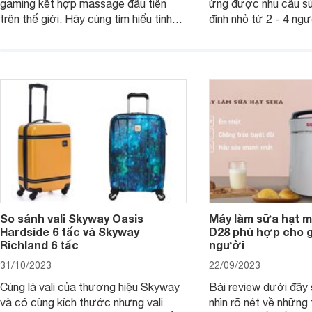
gaming kết hợp massage đầu tiên
ứng được nhu cầu sử
trên thế giới. Hãy cùng tìm hiểu tính
đình nhỏ từ 2 - 4 ng
năng và chất lượng của sản phẩm
qua bài đánh giá dướ
ngay trong bài viết sau.
hơn về dòng máy này
So sánh vali Skyway Oasis
Máy làm sữa hạt m
Hardside 6 tấc và Skyway
D28 phù hợp cho gi
Richland 6 tấc
người
31/10/2023
22/09/2023
Cùng là vali của thương hiệu Skyway
Bài review dưới đây 
và có cùng kích thước nhưng vali
nhìn rõ nét về những 