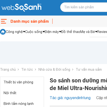
Danh mục sản phẩm
Công nghệ
Cuộc sống
Điện máy
Đồ thể thao
Mẹ và Bé
Revie
Trang chủ
Tin tức
Nhà cửa & Đời sống
Tư vấn mua sắm
So sánh son dưỡng mô
Thiết bị văn phòng
de Miel Ultra-Nourish
Nội thất
Tác giả: nguyendinhtung
Cập nh
Bình tắm nóng lạnh