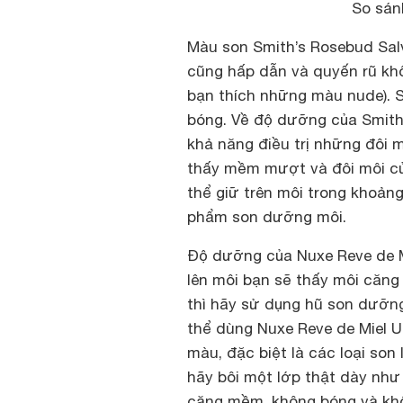
So sán
Màu son Smith’s Rosebud Salv
cũng hấp dẫn và quyến rũ kh
bạn thích những màu nude). S
bóng. Về độ dưỡng của Smith’
khả năng điều trị những đôi m
thấy mềm mượt và đôi môi củ
thể giữ trên môi trong khoảng 
phẩm son dưỡng môi.
Độ dưỡng của Nuxe Reve de Mie
lên môi bạn sẽ thấy môi căng 
thì hãy sử dụng hũ son dưỡng
thể dùng Nuxe Reve de Miel Ul
màu, đặc biệt là các loại son
hãy bôi một lớp thật dày như
căng mềm, không bóng và khô