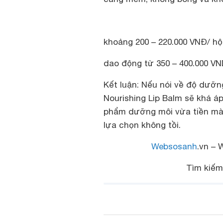
khoảng 200 – 220.000 VNĐ/ h
dao động từ 350 – 400.000 V
Kết luận: Nếu nói về độ dưỡn
Nourishing Lip Balm sẽ khá á
phẩm dưỡng môi vừa tiền mà 
lựa chọn không tồi.
Websosanh
.vn – 
Tìm kiế