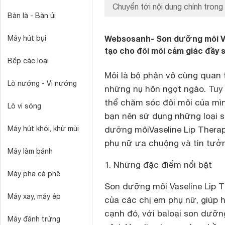
Chuyển tới nội dung chính trong 
Bàn là - Bàn ủi
Websosanh- Son dưỡng môi Va
Máy hút bụi
tạo cho đôi môi cảm giác đầy 
Bếp các loại
Môi là bộ phận vô cùng quan t
Lò nướng - Vỉ nướng
những nụ hôn ngọt ngào. Tuy 
thể chăm sóc đôi môi của mình
Lò vi sóng
bạn nên sử dụng những loại 
Máy hút khói, khử mùi
dưỡng môiVaseline Lip Thera
phụ nữ ưa chuộng và tin tưở
Máy làm bánh
1. Những đặc điểm nổi bật
Máy pha cà phê
Son dưỡng môi Vaseline Lip T
Máy xay, máy ép
của các chị em phụ nữ, giúp 
cạnh đó, với baloại son dưỡng
Máy đánh trứng