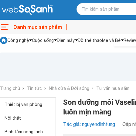
Danh mục sản phẩm
Công nghệ
Cuộc sống
Điện máy
Đồ thể thao
Mẹ và Bé
Revie
Trang chủ
Tin tức
Nhà cửa & Đời sống
Tư vấn mua sắm
Son dưỡng môi Vaseli
Thiết bị văn phòng
luôn mịn màng
Nội thất
Tác giả: nguyendinhtung
Cập nh
Bình tắm nóng lạnh