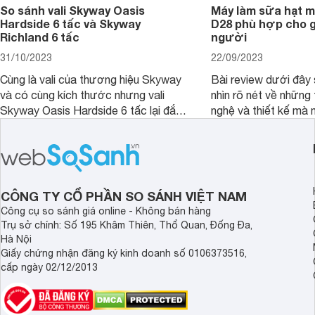
So sánh vali Skyway Oasis
Máy làm sữa hạt m
Hardside 6 tấc và Skyway
D28 phù hợp cho gi
Richland 6 tấc
người
31/10/2023
22/09/2023
Cùng là vali của thương hiệu Skyway
Bài review dưới đây 
và có cùng kích thước nhưng vali
nhìn rõ nét về những 
Skyway Oasis Hardside 6 tấc lại đắt
nghệ và thiết kế mà
hơn Vali Skyway Richland 6 tấc tận 1
Seka LN-D28 sở hữu
triệu đồng.
thể đưa ra quyết địn
CÔNG TY CỔ PHẦN SO SÁNH VIỆT NAM
Công cụ so sánh giá online - Không bán hàng
Trụ sở chính: Số 195 Khâm Thiên, Thổ Quan, Đống Đa,
Hà Nội
Giấy chứng nhận đăng ký kinh doanh số 0106373516,
cấp ngày 02/12/2013