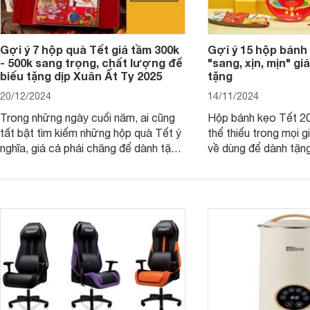
Gợi ý 7 hộp quà Tết giá tầm 300k
Gợi ý 15 hộp bánh
- 500k sang trọng, chất lượng để
"sang, xịn, mịn" giá
biếu tặng dịp Xuân Ất Tỵ 2025
tặng
20/12/2024
14/11/2024
Trong những ngày cuối năm, ai cũng
Hộp bánh kẹo Tết 20
tất bật tìm kiếm những hộp quà Tết ý
thể thiếu trong mọi g
nghĩa, giá cả phải chăng để dành tặng
về dùng để dành tặng
cho người thân, bạn bè, đồng nghiệp.
bè hoặc để chưng tr
Hãy để Websosanh.vn giới thiệu cho
tiên. Trong bài viết
bạn 7 mẫu hộp quà Tết giá tầm 300k
sẽ giới thiệu cho bạ
- 500k đẹp mắt nhé.
2025 mới vừa sang, 
mua sắm cuối năm.