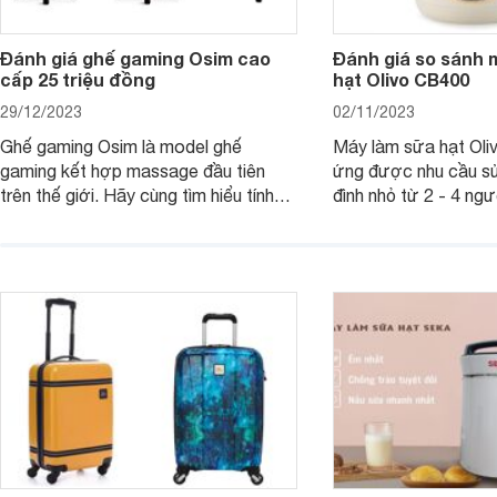
Đánh giá ghế gaming Osim cao
Đánh giá so sánh 
cấp 25 triệu đồng
hạt Olivo CB400
29/12/2023
02/11/2023
Ghế gaming Osim là model ghế
Máy làm sữa hạt Ol
gaming kết hợp massage đầu tiên
ứng được nhu cầu sử
trên thế giới. Hãy cùng tìm hiểu tính
đình nhỏ từ 2 - 4 ng
năng và chất lượng của sản phẩm
qua bài đánh giá dướ
ngay trong bài viết sau.
hơn về dòng máy này