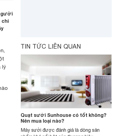
 người
 chi
ãy
TIN TỨC LIÊN QUAN
n,
ột
 lý
nào
Quạt sưởi Sunhouse có tốt không?
Nên mua loại nào?
Máy sưởi được đánh giá là dòng sản