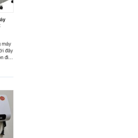
áy
t
g máy
ới đây
ền điện
này