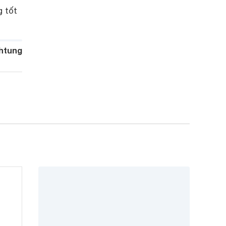
 tốt
htung