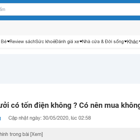
Khác
 Bé
Review sách
Sức khoẻ
Đánh giá xe
Nhà cửa & Đời sống
ưởi có tốn điện không ? Có nên mua khôn
g
Cập nhật ngày: 30/05/2020, lúc 02:58
hính trong bài
[Xem]