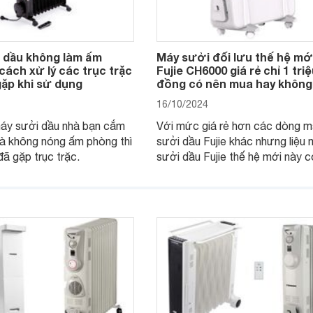
 dầu không làm ấm
Máy sưởi đối lưu thế hệ mớ
ách xử lý các trục trặc
Fujie CH6000 giá rẻ chỉ 1 tri
ặp khi sử dụng
đồng có nên mua hay khôn
16/10/2024
áy sưởi dầu nhà bạn cắm
Với mức giá rẻ hơn các dòng 
à không nóng ấm phòng thì
sưởi dầu Fujie khác nhưng liệu
đã gặp trục trặc.
sưởi dầu Fujie thế hệ mới này c
lựa chọn tốt cho người tiêu dùn
không.