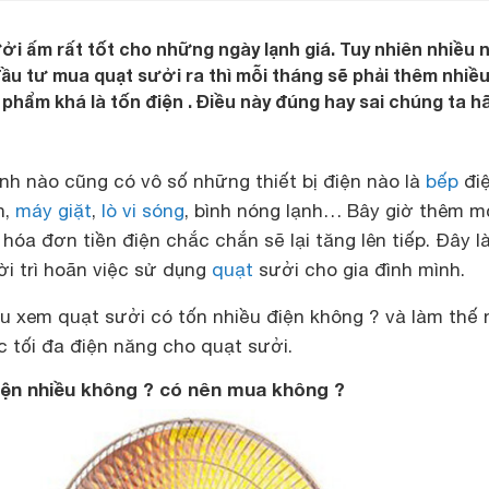
ởi ấm rất tốt cho những ngày lạnh giá. Tuy nhiên nhiều
đầu tư mua quạt sưởi ra thì mỗi tháng sẽ phải thêm nhiều
n phẩm khá là tốn điện . Điều này đúng hay sai chúng ta h
ình nào cũng có vô số những thiết bị điện nào là
bếp
điệ
h,
máy giặt
,
lò vi sóng
, bình nóng lạnh… Bây giờ thêm m
hóa đơn tiền điện chắc chắn sẽ lại tăng lên tiếp. Đây là
ời trì hoãn việc sử dụng
quạt
sưởi cho gia đình mình.
ểu xem quạt sưởi có tốn nhiều điện không ? và làm thế 
 tối đa điện năng cho quạt sưởi.
iện nhiều không ? có nên mua không ?