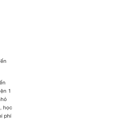
đến
đến
iện 1
nhỏ
, học
í phí