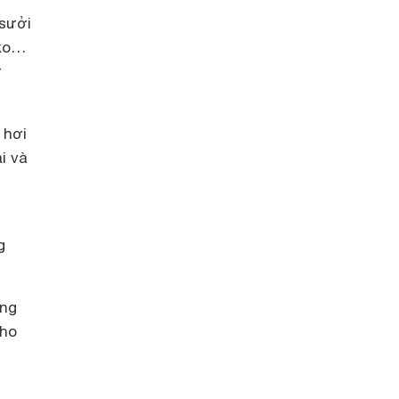
 sưởi
iko…
ử
 hơi
i và
g
ung
cho