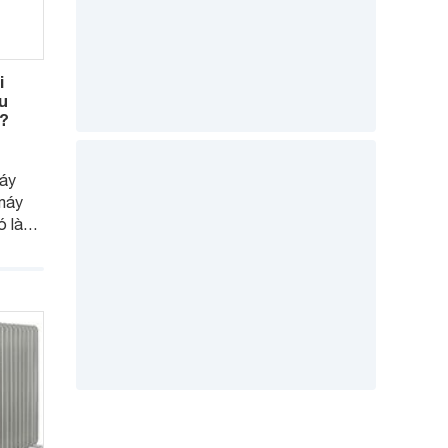
i
ệu
g?
máy
 máy
ó là
g