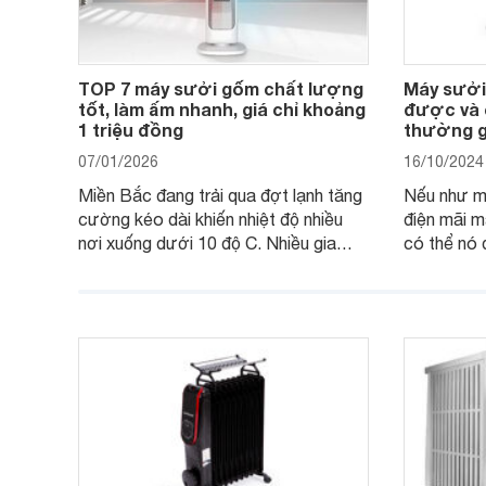
TOP 7 máy sưởi gốm chất lượng
Máy sưởi
tốt, làm ấm nhanh, giá chỉ khoảng
được và c
1 triệu đồng
thường g
07/01/2026
16/10/2024
Miền Bắc đang trải qua đợt lạnh tăng
Nếu như m
cường kéo dài khiến nhiệt độ nhiều
điện mãi m
nơi xuống dưới 10 độ C. Nhiều gia
có thể nó 
đình có con nhỏ, người cao tuổi đang
tìm kiếm một thiết bị sưởi hiệu quả,
thuận tiện cho việc làm ấm trong
những ngày lạnh giá thì có thể tham
khảo các mẫu máy sưởi gốm dưới
đây.