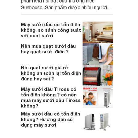
phẩm khá nổi bật của thương hiệu
Sunhouse. Sản phẩm được nhiều người
quan tâm sử dụng nhờ thiết kế bắt mắt,
trang bị nhiều tính năng hiện đại, khả năng
Máy sưởi dầu có tốn điện
làm ấm tốt.
không, so sánh công suất
với quạt sưởi
Nên mua quạt sưởi dầu
hay quạt sưởi điện ?
Nói quạt sưởi giá rẻ
không an toàn lại tốn điện
đúng hay sai ?
Máy sưởi dầu Tiross có
tốn điện không ? có nên
mua máy sưởi dầu Tiross
không?
Máy sưởi dầu có tốn điện
không? Hướng dẫn sử
dụng máy sưởi