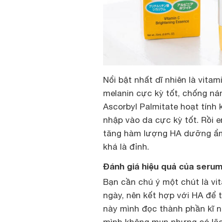
Nổi bật nhất dĩ nhiên là vitam
melanin cực kỳ tốt, chống nám
Ascorbyl Palmitate hoạt tín
nhập vào da cực kỳ tốt. Rồi 
tăng hàm lượng HA dưỡng ẩm t
khá là đỉnh.
Đánh giá hiệu quả của seru
Bạn cần chú ý một chút là vi
ngày, nên kết hợp với HA để 
này mình đọc thành phần kĩ n
mình không mụn nhưng có lão 