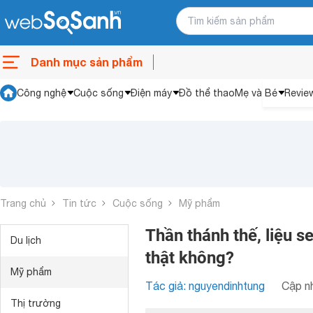
Danh mục sản phẩm
Công nghệ
Cuộc sống
Điện máy
Đồ thể thao
Mẹ và Bé
Revie
Trang chủ
Tin tức
Cuộc sống
Mỹ phẩm
Thần thánh thế, liệu 
Du lịch
thật không?
Mỹ phẩm
Tác giả: nguyendinhtung
Cập nh
Thị trường