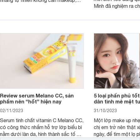
Mình đã nghiệm ra ch
son kem MAC 989 chính là lựa chọn
đây tóc chẳng khác n
phù hợp.
cả. Tóc thưa mà còn 
nấc. Mặc dù đã đổi rấ
gội, xả, trang bị cả 
mà vẫn chưa cải thiệ
Review serum Melano CC, sản
5 loại phấn phủ tốt
phẩm nên “hốt” hiện nay
dân tình mê mệt tu
02/11/2023
31/10/2023
Serum tinh chất vitamin C Melano CC,
Một lớp make up nhẹ
có công thức nhắm hỗ trợ lớp biểu bì
chị em trở nên thật 
nằm dưới làn da, hình thành sắc tố da,
ngày, để tìm một lọ p