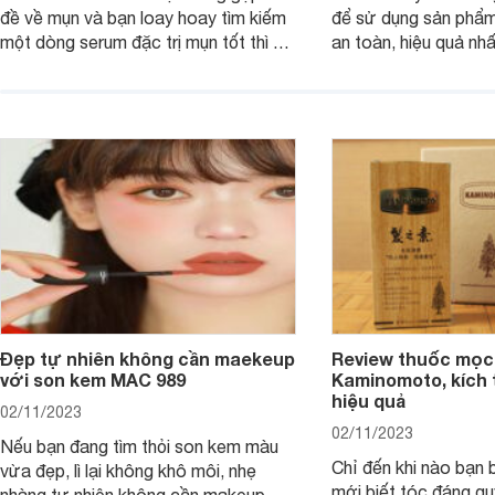
đề về mụn và bạn loay hoay tìm kiếm
để sử dụng sản phẩm
một dòng serum đặc trị mụn tốt thì bài
an toàn, hiệu quả nhấ
viết dưới đây sẽ giúp bạn.
hưởng tới làn da.
Đẹp tự nhiên không cần maekeup
Review thuốc mọc
với son kem MAC 989
Kaminomoto, kích 
hiệu quả
02/11/2023
02/11/2023
Nếu bạn đang tìm thỏi son kem màu
Chỉ đến khi nào bạn b
vừa đẹp, lì lại không khô môi, nhẹ
mới biết tóc đáng qu
nhàng tự nhiên không cần makeup,