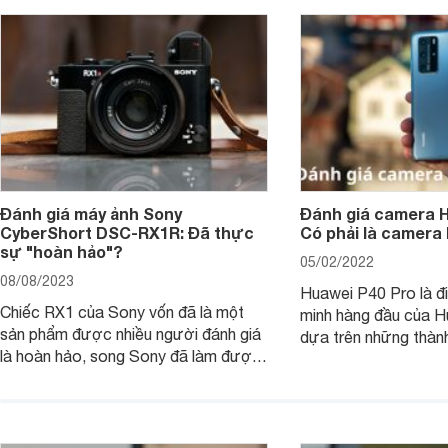
Đánh giá máy ảnh Sony
Đánh giá camera H
CyberShort DSC-RX1R: Đã thực
Có phải là camera
sự "hoàn hảo"?
05/02/2022
08/08/2023
Huawei P40 Pro là đi
Chiếc RX1 của Sony vốn đã là một
minh hàng đầu của H
sản phẩm được nhiều người đánh giá
dựa trên những thàn
là hoàn hảo, song Sony đã làm được
hệ P20 Pro và P30 P
điều không thể: gia tăng sức mạnh
P40 Pro được nhắm m
cho RX1, loại bỏ màng lọc LPF (bộ
đến các nhiếp ảnh g
lọc thông thấp) và cải tiến tính năng
xem chiếc camera c
xử lý ảnh JPEG.
Pro đem đến những g