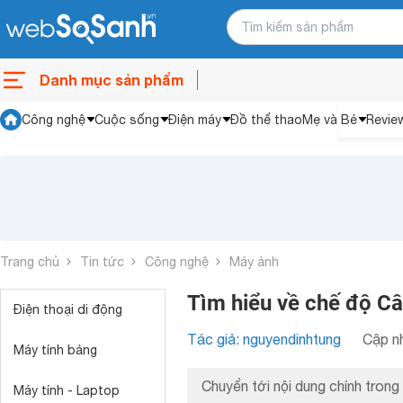
Danh mục sản phẩm
Công nghệ
Cuộc sống
Điện máy
Đồ thể thao
Mẹ và Bé
Revie
Trang chủ
Tin tức
Công nghệ
Máy ảnh
Tìm hiểu về chế độ C
Điện thoại di động
Tác giả: nguyendinhtung
Cập nh
Máy tính bảng
Chuyển tới nội dung chính trong 
Máy tính - Laptop