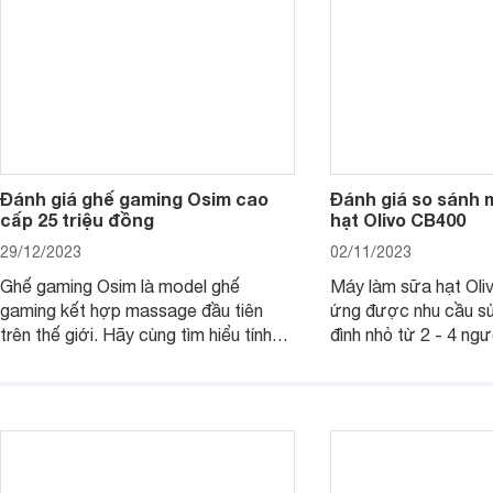
mua sắm cuối năm.
Đánh giá ghế gaming Osim cao
Đánh giá so sánh 
cấp 25 triệu đồng
hạt Olivo CB400
29/12/2023
02/11/2023
Ghế gaming Osim là model ghế
Máy làm sữa hạt Ol
gaming kết hợp massage đầu tiên
ứng được nhu cầu sử
trên thế giới. Hãy cùng tìm hiểu tính
đình nhỏ từ 2 - 4 ng
năng và chất lượng của sản phẩm
qua bài đánh giá dướ
ngay trong bài viết sau.
hơn về dòng máy này