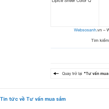
LipIce Sheer Color Q
Websosanh
.vn – 
Tìm kiế
"Tư vấn mua
Quay trở lại
Tin tức về Tư vấn mua sắm