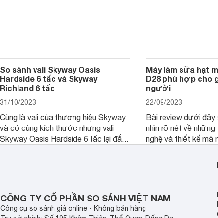
So sánh vali Skyway Oasis
Máy làm sữa hạt m
Hardside 6 tấc và Skyway
D28 phù hợp cho gi
Richland 6 tấc
người
31/10/2023
22/09/2023
Cùng là vali của thương hiệu Skyway
Bài review dưới đây 
và có cùng kích thước nhưng vali
nhìn rõ nét về những 
Skyway Oasis Hardside 6 tấc lại đắt
nghệ và thiết kế mà
hơn Vali Skyway Richland 6 tấc tận 1
Seka LN-D28 sở hữu
triệu đồng.
thể đưa ra quyết địn
CÔNG TY CỔ PHẦN SO SÁNH VIỆT NAM
Công cụ so sánh giá online - Không bán hàng