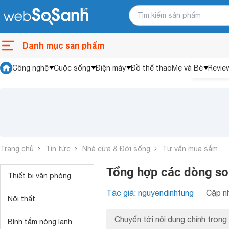
Danh mục sản phẩm
Công nghệ
Cuộc sống
Điện máy
Đồ thể thao
Mẹ và Bé
Revie
Trang chủ
Tin tức
Nhà cửa & Đời sống
Tư vấn mua sắm
Tổng hợp các dòng so
Thiết bị văn phòng
Tác giả: nguyendinhtung
Cập nh
Nội thất
Chuyển tới nội dung chính trong 
Bình tắm nóng lạnh