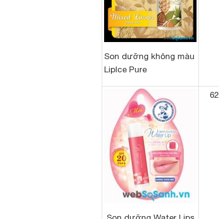
Son dưỡng không màu
LipIce Pure
62
Son dưỡng Water Lips