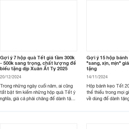
Gợi ý 7 hộp quà Tết giá tầm 300k
Gợi ý 15 hộp bánh
- 500k sang trọng, chất lượng để
"sang, xịn, mịn" giá
biếu tặng dịp Xuân Ất Tỵ 2025
tặng
20/12/2024
14/11/2024
Trong những ngày cuối năm, ai cũng
Hộp bánh kẹo Tết 20
tất bật tìm kiếm những hộp quà Tết ý
thể thiếu trong mọi g
nghĩa, giá cả phải chăng để dành tặng
về dùng để dành tặng
cho người thân, bạn bè, đồng nghiệp.
bè hoặc để chưng tr
Hãy để Websosanh.vn giới thiệu cho
tiên. Trong bài viết
bạn 7 mẫu hộp quà Tết giá tầm 300k
sẽ giới thiệu cho bạ
- 500k đẹp mắt nhé.
2025 mới vừa sang, 