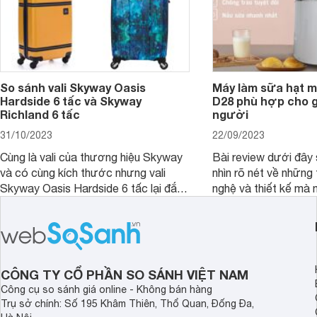
So sánh vali Skyway Oasis
Máy làm sữa hạt m
Hardside 6 tấc và Skyway
D28 phù hợp cho gi
Richland 6 tấc
người
31/10/2023
22/09/2023
Cùng là vali của thương hiệu Skyway
Bài review dưới đây 
và có cùng kích thước nhưng vali
nhìn rõ nét về những 
Skyway Oasis Hardside 6 tấc lại đắt
nghệ và thiết kế mà
hơn Vali Skyway Richland 6 tấc tận 1
Seka LN-D28 sở hữu
triệu đồng.
thể đưa ra quyết địn
CÔNG TY CỔ PHẦN SO SÁNH VIỆT NAM
Công cụ so sánh giá online - Không bán hàng
Trụ sở chính: Số 195 Khâm Thiên, Thổ Quan, Đống Đa,