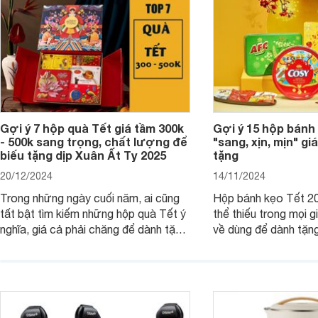
Gợi ý 7 hộp quà Tết giá tầm 300k
Gợi ý 15 hộp bánh
- 500k sang trọng, chất lượng để
"sang, xịn, mịn" giá
biếu tặng dịp Xuân Ất Tỵ 2025
tặng
20/12/2024
14/11/2024
Trong những ngày cuối năm, ai cũng
Hộp bánh kẹo Tết 20
tất bật tìm kiếm những hộp quà Tết ý
thể thiếu trong mọi g
nghĩa, giá cả phải chăng để dành tặng
về dùng để dành tặng
cho người thân, bạn bè, đồng nghiệp.
bè hoặc để chưng tr
Hãy để Websosanh.vn giới thiệu cho
tiên. Trong bài viết
bạn 7 mẫu hộp quà Tết giá tầm 300k
sẽ giới thiệu cho bạ
- 500k đẹp mắt nhé.
2025 mới vừa sang, 
mua sắm cuối năm.