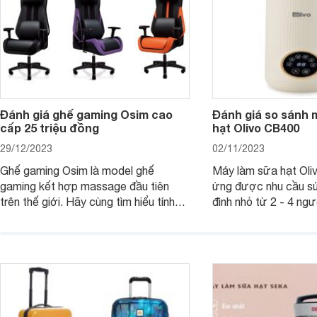
Đánh giá ghế gaming Osim cao
Đánh giá so sánh 
cấp 25 triệu đồng
hạt Olivo CB400
29/12/2023
02/11/2023
Ghế gaming Osim là model ghế
Máy làm sữa hạt Ol
gaming kết hợp massage đầu tiên
ứng được nhu cầu sử
trên thế giới. Hãy cùng tìm hiểu tính
đình nhỏ từ 2 - 4 ng
năng và chất lượng của sản phẩm
qua bài đánh giá dướ
ngay trong bài viết sau.
hơn về dòng máy này