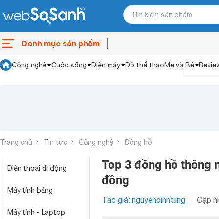
Danh mục sản phẩm
Công nghệ
Cuộc sống
Điện máy
Đồ thể thao
Mẹ và Bé
Revie
Trang chủ
Tin tức
Công nghệ
Đồng hồ
Top 3 đồng hồ thông mi
Điện thoại di động
đồng
Máy tính bảng
Tác giả: nguyendinhtung
Cập nh
Máy tính - Laptop