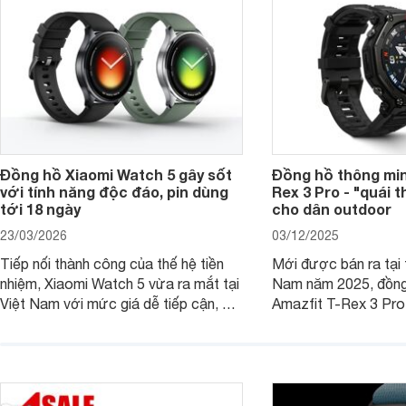
Đồng hồ Xiaomi Watch 5 gây sốt
Đồng hồ thông min
với tính năng độc đáo, pin dùng
Rex 3 Pro - "quái 
tới 18 ngày
cho dân outdoor
23/03/2026
03/12/2025
Tiếp nối thành công của thế hệ tiền
Mới được bán ra tại 
nhiệm, Xiaomi Watch 5 vừa ra mắt tại
Nam năm 2025, đồng
Việt Nam với mức giá dễ tiếp cận, đi
Amazfit T-Rex 3 Pro
kèm nhiều trang bị đáng chú ý trong
quý ông theo đuổi lối
phân khúc smartwatch hiện nay.
Không chỉ gây ấn tượ
hầm hố, các tính năng
hoa" hỗ trợ tích cực
dụng.