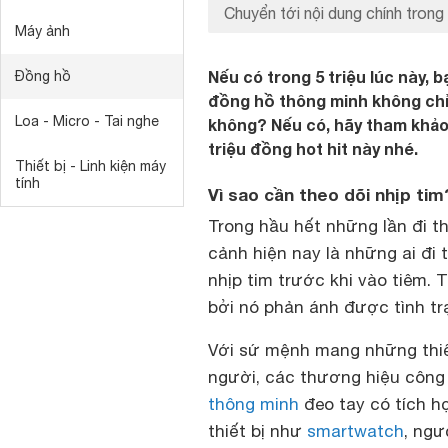
Chuyển tới nội dung chính trong 
Máy ảnh
Nếu có trong 5 triệu lúc này,
Đồng hồ
đồng hồ thông minh không chỉ 
Loa - Micro - Tai nghe
không? Nếu có, hãy tham khảo
triệu đồng hot hit này nhé.
Thiết bị - Linh kiện máy
tính
Vì sao cần theo dõi nhịp tim
Trong hầu hết những lần đi t
cảnh hiện nay là những ai đi
nhịp tim trước khi vào tiêm. 
bởi nó phản ánh được tình t
Với sứ mệnh mang những thiế
người, các thương hiệu công
thông minh
đeo tay có tích h
thiết bị như
smartwatch
, ngư