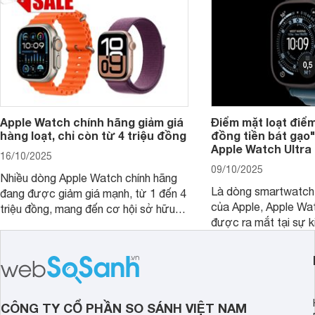
Apple Watch chính hãng giảm giá
Điểm mặt loạt điể
hàng loạt, chỉ còn từ 4 triệu đồng
đồng tiền bát gạo
Apple Watch Ultra 
16/10/2025
09/10/2025
Nhiều dòng Apple Watch chính hãng
Là dòng smartwatch
đang được giảm giá mạnh, từ 1 đến 4
của Apple, Apple Wat
triệu đồng, mang đến cơ hội sở hữu
được ra mắt tại sự ki
đồng hồ thông minh yêu thích với mức
iPhone 17. Mặc dù tă
giá hợp lý hơn.
nhưng Apple Watch U
loạt điểm mới nâng c
tiền nhiệm. Cụ thể cù
bài viết đưới đây.
CÔNG TY CỔ PHẦN SO SÁNH VIỆT NAM