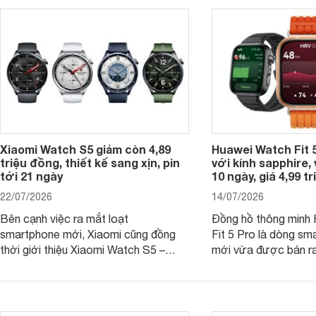
Xiaomi Watch S5 giảm còn 4,89
Huawei Watch Fit 5
triệu đồng, thiết kế sang xịn, pin
với kính sapphire, v
tới 21 ngày
10 ngày, giá 4,99 t
22/07/2026
14/07/2026
Bên cạnh việc ra mắt loạt
Đồng hồ thông minh
smartphone mới, Xiaomi cũng đồng
Fit 5 Pro là dòng sm
thời giới thiệu Xiaomi Watch S5 –
mới vừa được bán ra 
phiên bản nâng cấp mới nhất của
Việt Nam năm 2026.
dòng đồng hồ thông minh cao cấp
huy thế mạnh từ thế 
Watch S.
thiết kế thời thượng 
năng hiện đại.