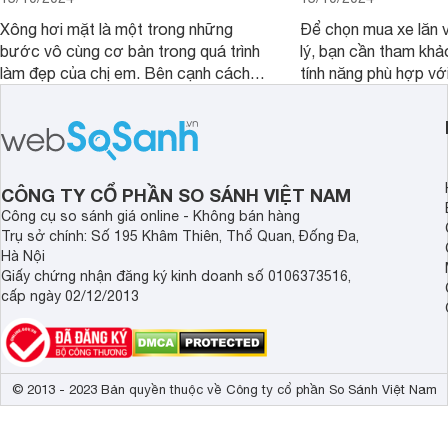
Xông hơi mặt là một trong những
Để chọn mua xe lăn v
bước vô cùng cơ bản trong quá trình
lý, bạn cần tham khả
làm đẹp của chị em. Bên cạnh cách
tính năng phù hợp vớ
xông truyền thống, hiện nay nhiều
dụng của mình.
người đã lựa chọn máy xông mặt để
quá trình này diễn ra đơn giản hơn.
Vậy, tác dụng của máy xông mặt đối
với sức khỏe, làn da là gì, có nên dùng
CÔNG TY CỔ PHẦN SO SÁNH VIỆT NAM
thường xuyên không?
Công cụ so sánh giá online - Không bán hàng
Trụ sở chính: Số 195 Khâm Thiên, Thổ Quan, Đống Đa,
Hà Nội
Giấy chứng nhận đăng ký kinh doanh số 0106373516,
cấp ngày 02/12/2013
© 2013 - 2023 Bản quyền thuộc về Công ty cổ phần So Sánh Việt Nam