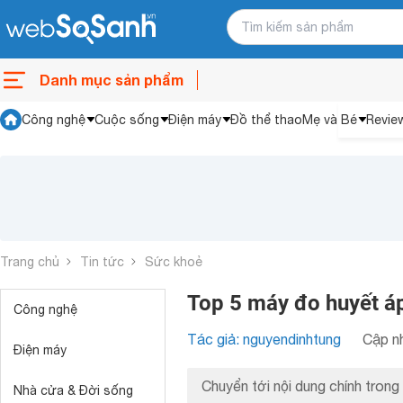
Danh mục sản phẩm
Công nghệ
Cuộc sống
Điện máy
Đồ thể thao
Mẹ và Bé
Revie
Trang chủ
Tin tức
Sức khoẻ
Top 5 máy đo huyết áp 
Công nghệ
Tác giả: nguyendinhtung
Cập nh
Điện máy
Chuyển tới nội dung chính trong 
Nhà cửa & Đời sống