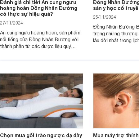
Đánh giá chi tiết An cung ngưu
Đồng Nhân Đường 
hoàng hoàn Đồng Nhân Đường
sản y học cổ truy
có thực sự hiệu quả?
25/11/2024
27/11/2024
Đồng Nhân Đường Bắ
An cung ngưu hoàng hoàn, sản phẩm
trong những thương h
nổi tiếng của Đồng Nhân Đường với
lâu đời nhất trong lị
thành phần từ các dược liệu quý
truyền Trung Quốc.
hiếm, được biết đến với công dụng
trong việc bồi bổ sức khỏe, thanh
nhiệt, loại bỏ độc tố, đặc biệt hỗ trợ
phòng ngừa đột quỵ do nhồi máu não.
Chọn mua gối trào ngược dạ dày
Mua máy trợ thính