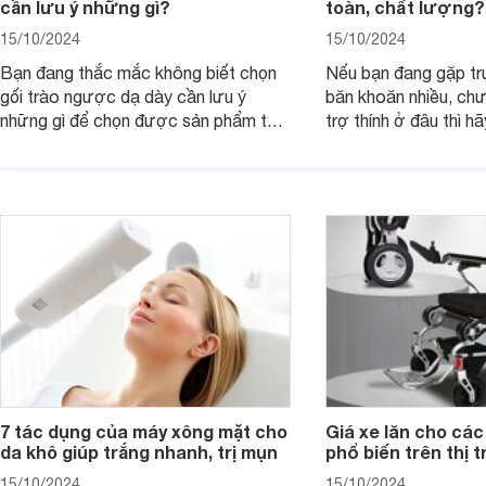
cần lưu ý những gì?
toàn, chất lượng?
15/10/2024
15/10/2024
Bạn đang thắc mắc không biết chọn
Nếu bạn đang gặp tr
gối trào ngược dạ dày cần lưu ý
băn khoăn nhiều, ch
những gì để chọn được sản phẩm tốt
trợ thính ở đâu thì h
và phù hợp nhất cho mình. Bài viết
viết dưới đây.
này sẽ cùng các mẹ tìm hiểu về vấn
đề này nhé!
7 tác dụng của máy xông mặt cho
Giá xe lăn cho các
da khô giúp trắng nhanh, trị mụn
phổ biến trên thị 
15/10/2024
15/10/2024