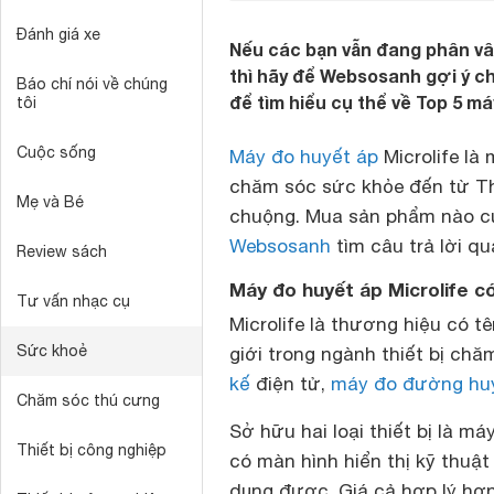
Đánh giá xe
Nếu các bạn vẫn đang phân vân
thì hãy để Websosanh gợi ý ch
Báo chí nói về chúng
để tìm hiểu cụ thể về Top 5 má
tôi
Cuộc sống
Máy đo huyết áp
Microlife là 
chăm sóc sức khỏe đến từ Th
Mẹ và Bé
chuộng. Mua sản phẩm nào của
Websosanh
tìm câu trả lời qu
Review sách
Máy đo huyết áp Microlife c
Tư vấn nhạc cụ
Microlife là thương hiệu có t
Sức khoẻ
giới trong ngành thiết bị ch
kế
điện tử,
máy đo đường hu
Chăm sóc thú cưng
Sở hữu hai loại thiết bị là m
Thiết bị công nghiệp
có màn hình hiển thị kỹ thuật
dụng được. Giá cả hợp lý hơ