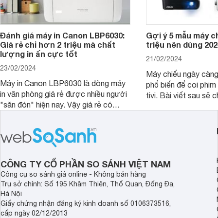
Đánh giá máy in Canon LBP6030:
Gợi ý 5 mẫu máy c
Giá rẻ chỉ hơn 2 triệu mà chất
triệu nên dùng 202
lượng in ấn cực tốt
21/02/2024
23/02/2024
Máy chiếu ngày càn
Máy in Canon LBP6030 là dòng máy
phổ biến để coi phim 
in văn phòng giá rẻ được nhiều người
tivi. Bài viết sau sẽ chia sẻ cho bạn 5
"săn đón" hiện nay. Vậy giá rẻ có
mẫu máy chiếu dưới 5
đồng nghĩa với chất lượng kém hay
rẻ nên dùng 2024.
không, bài viết đánh giá máy in Canon
LBP6030 dưới đây sẽ giúp bạn hiểu
hơn.
CÔNG TY CỔ PHẦN SO SÁNH VIỆT NAM
Công cụ so sánh giá online - Không bán hàng
Trụ sở chính: Số 195 Khâm Thiên, Thổ Quan, Đống Đa,
Hà Nội
Giấy chứng nhận đăng ký kinh doanh số 0106373516,
cấp ngày 02/12/2013