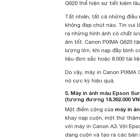
G620 thể hiện sự tiết kiệm lâu
Tất nhiên, tất cả những điều 
không đẹp chút nào. Tin vui
ra những hình ảnh có chất lượ
âm tốt. Canon PIXMA G620 tận 
lượng lớn, khi nạp đầy bình có
liệu đơn sắc hoặc 8.000 tài li
Do vậy, máy in Canon PIXMA G
nó cực kỳ hiệu quả.
5. Máy in ảnh màu Epson Sur
(tương đương 18.362.000 VN
máy in ả
Một điểm cộng của
khay nạp cuộn, một thứ thậm
với máy in Canon A3. Với Eps
dạng cuộn và tạo ra các bản i