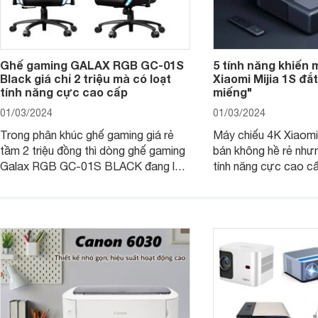
Ghế gaming GALAX RGB GC-01S
5 tính năng khiến 
Black giá chỉ 2 triệu mà có loạt
Xiaomi Mijia 1S đắ
tính năng cực cao cấp
miếng"
01/03/2024
01/03/2024
Trong phân khúc ghế gaming giá rẻ
Máy chiếu 4K Xiaomi 
tầm 2 triệu đồng thì dòng ghế gaming
bán không hề rẻ nhưng
Galax RGB GC-01S BLACK đang là
tính năng cực cao cấ
một trong những lựa chọn tốt hàng
các trải nghiệm sử dụ
đầu. Bài viết dưới đây sẽ giúp bạn
người dùng. Chi tiết 
hiểu hơn về dòng ghế này.
trong bài viết dưới đ