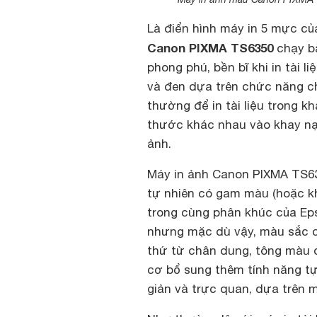
Là điển hình máy in 5 mực c
Canon PIXMA TS6350
chạy b
phong phú, bền bĩ khi in tài l
và đen dựa trên chức năng ch
thường để in tài liệu trong k
thước khác nhau vào khay nạ
ảnh.
Máy in ảnh Canon PIXMA TS63
tự nhiên có gam màu (hoặc k
trong cùng phân khúc của Ep
nhưng mặc dù vậy, màu sắc c
thứ từ chân dung, tông màu 
cơ bổ sung thêm tính năng tự
giản và trực quan, dựa trên 