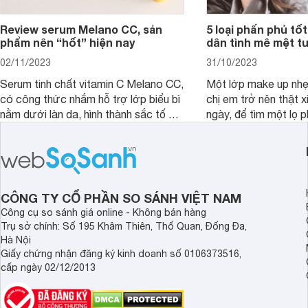
Review serum Melano CC, sản
5 loại phấn phủ tốt
phẩm nên “hốt” hiện nay
dân tình mê mệt tu
02/11/2023
31/10/2023
Serum tinh chất vitamin C Melano CC,
Một lớp make up nhẹ
có công thức nhắm hỗ trợ lớp biểu bì
chị em trở nên thật 
nằm dưới làn da, hình thành sắc tố da,
ngày, để tìm một lọ p
loại bỏ đồi mồi và các nếp nhăn sâu.
rẻ phù hợp để sử dụ
ngày dài cần đọc nga
đây.
CÔNG TY CỔ PHẦN SO SÁNH VIỆT NAM
Công cụ so sánh giá online - Không bán hàng
Trụ sở chính: Số 195 Khâm Thiên, Thổ Quan, Đống Đa,
Hà Nội
Giấy chứng nhận đăng ký kinh doanh số 0106373516,
cấp ngày 02/12/2013