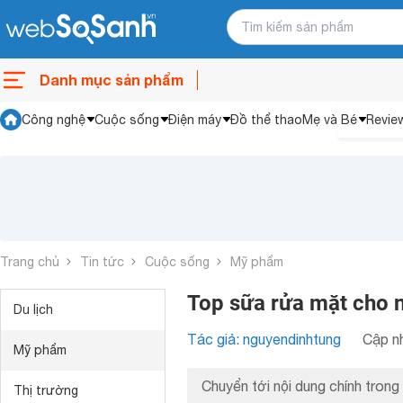
Danh mục sản phẩm
Công nghệ
Cuộc sống
Điện máy
Đồ thể thao
Mẹ và Bé
Revie
Trang chủ
Tin tức
Cuộc sống
Mỹ phẩm
Top sữa rửa mặt cho n
Du lịch
Tác giả: nguyendinhtung
Cập nh
Mỹ phẩm
Chuyển tới nội dung chính trong 
Thị trường