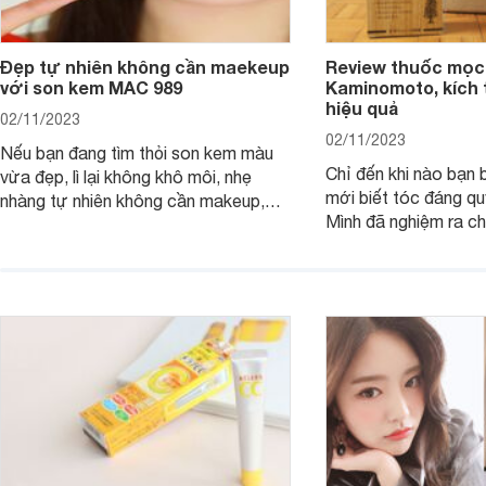
Đẹp tự nhiên không cần maekeup
Review thuốc mọc
với son kem MAC 989
Kaminomoto, kích 
hiệu quả
02/11/2023
02/11/2023
Nếu bạn đang tìm thỏi son kem màu
Chỉ đến khi nào bạn b
vừa đẹp, lì lại không khô môi, nhẹ
mới biết tóc đáng qu
nhàng tự nhiên không cần makeup,
Mình đã nghiệm ra ch
son kem MAC 989 chính là lựa chọn
đây tóc chẳng khác n
phù hợp.
cả. Tóc thưa mà còn 
nấc. Mặc dù đã đổi rấ
gội, xả, trang bị cả 
mà vẫn chưa cải thiệ