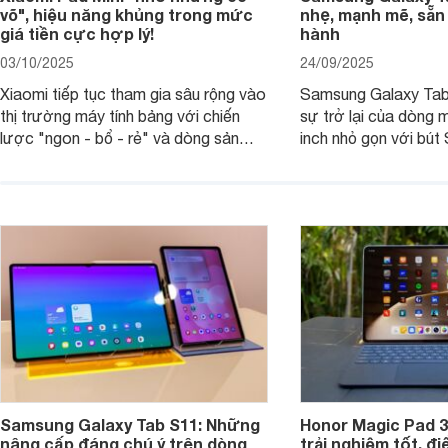
võ", hiệu năng khủng trong mức
nhẹ, mạnh mẽ, sẵn
giá tiền cực hợp lý!
hành
03/10/2025
24/09/2025
Xiaomi tiếp tục tham gia sâu rộng vào
Samsung Galaxy Tab
thị trường máy tính bảng với chiến
sự trở lại của dòng 
lược "ngon - bổ - rẻ" và dòng sản
inch nhỏ gọn với bút 
phẩm Xiaomi Pad Mini mới trình làng
hàng loạt tính năng 
tháng 9/2025 là ví dụ điển hình. Không
mang đến trải nghiệm
chỉ có giá bán hợp lý, sản phẩm còn
cao. Nhưng liệu chiế
hội tụ những trang bị cao cấp hàng
thực sự đáng giá?
đầu, tối ưu trải nghiệm của người sử
dụng.
Samsung Galaxy Tab S11: Những
Honor Magic Pad 3
nâng cấp đáng chú ý trên dòng
trải nghiệm tốt, đ