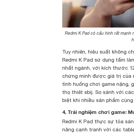
Redmi K Pad có cấu hình rất mạnh m
h
Tuy nhiên, hiệu suất không c
Redmi K Pad sử dụng tấm là
nhất ngành, với kích thước 1
chứng minh được giá trị của 
tình huống chơi game nặng, g
thọ thiêt sbij. So sánh với c
biệt khi nhiều sản phẩm cùng
4. Trải nghiệm chơi game: M
Redmi K Pad thực sự tỏa sáng
năng cạnh tranh với các tabl