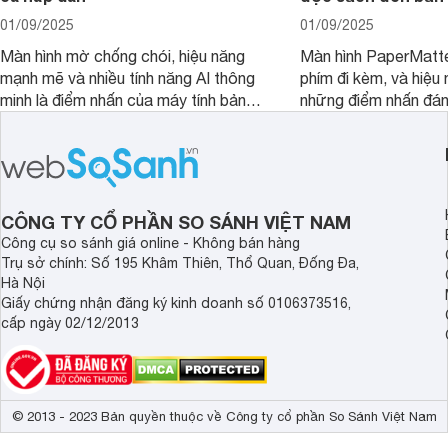
01/09/2025
01/09/2025
Màn hình mờ chống chói, hiệu năng
Màn hình PaperMatte
mạnh mẽ và nhiều tính năng AI thông
phím đi kèm, và hiệu 
minh là điểm nhấn của máy tính bảng
những điểm nhấn đán
TCL NXTPAPER 11 Plus, một thiết bị
Huawei MatePad 12 
đáng chú ý trong phân khúc tầm
máy tính bảng hướng
trung.
đọc sách và làm việc 
CÔNG TY CỔ PHẦN SO SÁNH VIỆT NAM
Công cụ so sánh giá online - Không bán hàng
Trụ sở chính: Số 195 Khâm Thiên, Thổ Quan, Đống Đa,
Hà Nội
Giấy chứng nhận đăng ký kinh doanh số 0106373516,
cấp ngày 02/12/2013
© 2013 - 2023 Bản quyền thuộc về Công ty cổ phần So Sánh Việt Nam