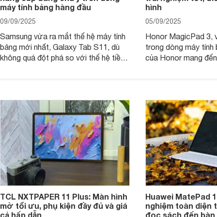
máy tính bảng hàng đầu
hình
09/09/2025
05/09/2025
Samsung vừa ra mắt thế hệ máy tính
Honor MagicPad 3, v
bảng mới nhất, Galaxy Tab S11, dù
trong dòng máy tính
không quá đột phá so với thế hệ tiền
của Honor mang đến 
nhiệm nhưng những cải tiến tập trung
diện với màn hình lớn
vào hiệu năng xử lý, thiết kế, cùng
mẽ và thời lượng pin
nâng cấp phần mềm hứa hẹn mang
nhiên, màn hình LCD
đến trải nghiệm người dùng liền mạch
để lại một điểm trừ k
và mượt mà hơn.
TCL NXTPAPER 11 Plus: Màn hình
Huawei MatePad 12
mờ tối ưu, phụ kiện đầy đủ và giá
nghiệm toàn diện 
cả hấp dẫn
đọc sách đến bàn 