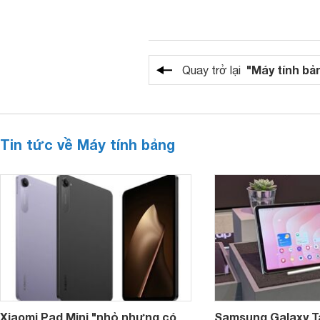
"Máy tính bả
Quay trở lại
Tin tức về Máy tính bảng
Xiaomi Pad Mini "nhỏ nhưng có
Samsung Galaxy T