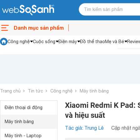
Danh mục sản phẩm
Công nghệ
Cuộc sống
Điện máy
Đồ thể thao
Mẹ và Bé
Revie
Trang chủ
Tin tức
Công nghệ
Máy tính bảng
Xiaomi Redmi K Pad: S
Điện thoại di động
và hiệu suất
Máy tính bảng
Tác giả: Trung Lê
Cập nhật ngà
Máy tính - Laptop