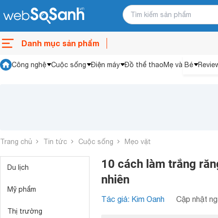
Danh mục sản phẩm
Công nghệ
Cuộc sống
Điện máy
Đồ thể thao
Mẹ và Bé
Revie
Trang chủ
Tin tức
Cuộc sống
Mẹo vặt
10 cách làm trắng răng
Du lịch
nhiên
Mỹ phẩm
Tác giả: Kim Oanh
Cập nhật ng
Thị trường