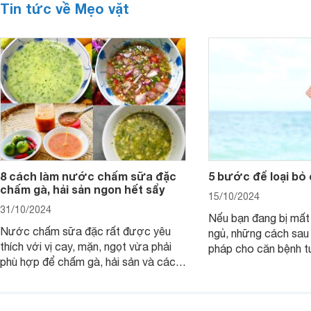
Tin tức về Mẹo vặt
8 cách làm nước chấm sữa đặc
5 bước để loại bỏ
chấm gà, hải sản ngon hết sẩy
15/10/2024
31/10/2024
Nếu bạn đang bị mất
Nước chấm sữa đặc rất được yêu
ngủ, những cách sau 
thích với vị cay, mặn, ngọt vừa phải
pháp cho căn bệnh 
phù hợp để chấm gà, hải sản và các
giản mà lại rất nguy 
loại trứng. Lưu ngay 8 cách làm nước
chấm sữa đặc thần thánh sau giúp x2
vị ngon món ăn.