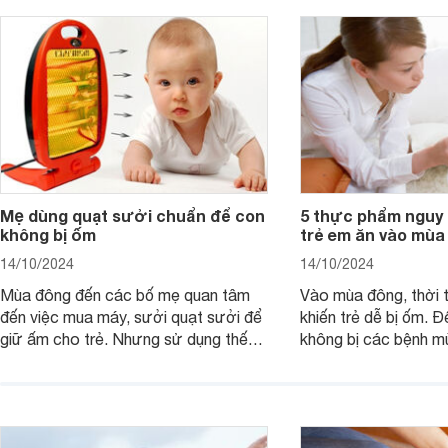
Mẹ dùng quạt sưởi chuẩn để con
5 thực phẩm nguy 
không bị ốm
trẻ em ăn vào mùa
14/10/2024
14/10/2024
Mùa đông đến các bố mẹ quan tâm
Vào mùa đông, thời t
đến việc mua máy, sưởi quạt sưởi để
khiến trẻ dễ bị ốm. Đ
giữ ấm cho trẻ. Nhưng sử dụng thế
không bị các bệnh 
nào cho đúng cách, khi nào thì trẻ đủ
không nên cho con ă
ấm là việc không đơn giản.
phẩm có tính hàn.