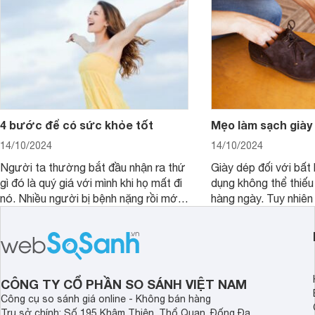
4 bước để có sức khỏe tốt
Mẹo làm sạch giày
14/10/2024
14/10/2024
Người ta thường bắt đầu nhận ra thứ
Giày dép đối với bất 
gì đó là quý giá với mình khi họ mất đi
dụng không thể thiếu
nó. Nhiều người bị bệnh nặng rồi mới
hàng ngày. Tuy nhiên 
bắt đầu nhận ra sức khỏe là thứ quý
độ bền cũng như sự 
giá nhất. Hãy chăm sóc sức khỏe của
giày bạn cần phải vệ
mình mỗi ngày theo cách khoa học
cách.
nhất để có một cuộc sống tốt đẹp và
hạnh phúc hơn.
CÔNG TY CỔ PHẦN SO SÁNH VIỆT NAM
Công cụ so sánh giá online - Không bán hàng
Trụ sở chính: Số 195 Khâm Thiên, Thổ Quan, Đống Đa,