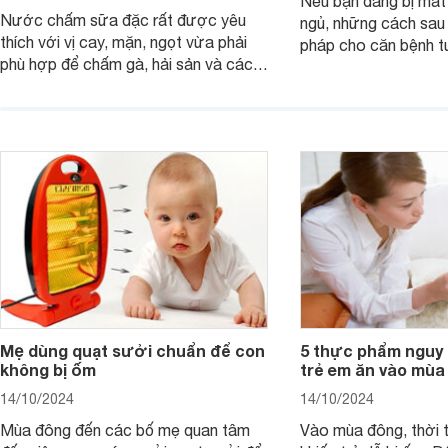
Nếu bạn đang bị mất
Nước chấm sữa đặc rất được yêu
ngủ, những cách sau 
thích với vị cay, mặn, ngọt vừa phải
pháp cho căn bệnh 
phù hợp để chấm gà, hải sản và các
giản mà lại rất nguy 
loại trứng. Lưu ngay 8 cách làm nước
chấm sữa đặc thần thánh sau giúp x2
vị ngon món ăn.
Mẹ dùng quạt sưởi chuẩn để con
5 thực phẩm nguy 
không bị ốm
trẻ em ăn vào mùa
14/10/2024
14/10/2024
Mùa đông đến các bố mẹ quan tâm
Vào mùa đông, thời t