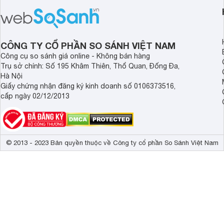
giá nhất. Hãy chăm sóc sức khỏe của
giày bạn cần phải vệ
mình mỗi ngày theo cách khoa học
cách.
nhất để có một cuộc sống tốt đẹp và
hạnh phúc hơn.
CÔNG TY CỔ PHẦN SO SÁNH VIỆT NAM
Công cụ so sánh giá online - Không bán hàng
Trụ sở chính: Số 195 Khâm Thiên, Thổ Quan, Đống Đa,
Hà Nội
Giấy chứng nhận đăng ký kinh doanh số 0106373516,
cấp ngày 02/12/2013
© 2013 - 2023 Bản quyền thuộc về Công ty cổ phần So Sánh Việt Nam