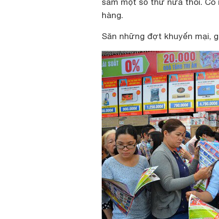
sắm một số thứ nữa thôi. Có 
hàng.
Săn những đợt khuyến mại, gi