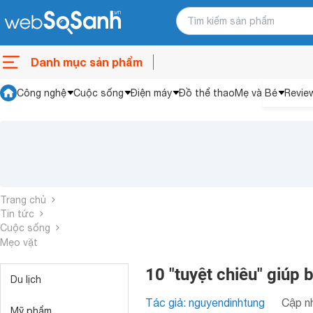
Danh mục sản phẩm
Công nghệ
Cuộc sống
Điện máy
Đồ thể thao
Mẹ và Bé
Revie
Trang chủ
Tin tức
Cuộc sống
Mẹo vặt
10 "tuyệt chiêu" giúp 
Du lịch
Tác giả: nguyendinhtung
Cập nh
Mỹ phẩm