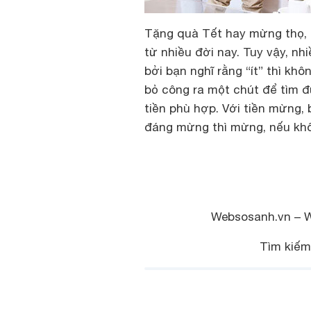
Tặng quà Tết hay mừng thọ, 
từ nhiều đời nay. Tuy vậy, nhiề
bởi bạn nghĩ rằng “ít” thì kh
bỏ công ra một chút để tìm đ
tiền phù hợp. Với tiền mừng,
đáng mừng thì mừng, nếu khô
Websosanh.vn – 
Tìm kiế