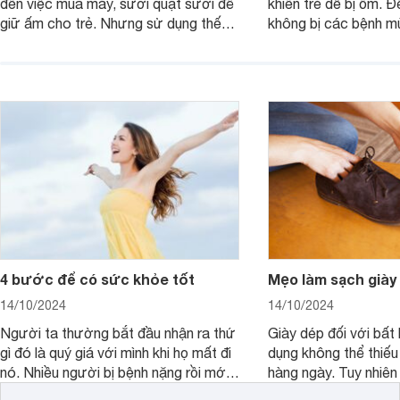
đến việc mua máy, sưởi quạt sưởi để
khiến trẻ dễ bị ốm. Đ
giữ ấm cho trẻ. Nhưng sử dụng thế
không bị các bệnh 
nào cho đúng cách, khi nào thì trẻ đủ
không nên cho con ă
ấm là việc không đơn giản.
phẩm có tính hàn.
4 bước để có sức khỏe tốt
Mẹo làm sạch giày
14/10/2024
14/10/2024
Người ta thường bắt đầu nhận ra thứ
Giày dép đối với bất 
gì đó là quý giá với mình khi họ mất đi
dụng không thể thiếu
nó. Nhiều người bị bệnh nặng rồi mới
hàng ngày. Tuy nhiên 
bắt đầu nhận ra sức khỏe là thứ quý
độ bền cũng như sự 