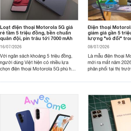
Loạt điện thoại Motorola 5G giá
Điện thoại Motoro
rẻ tầm 5 triệu đồng, bền chuẩn
giảm giá gần 5 tri
quân đội, pin trâu tới 7000 mAh
lượng "vô đối" tr
16/07/2026
08/07/2026
Với ngân sách khoảng 5 triệu đồng,
Là mẫu điện thoại Mo
người dùng Việt hiện có nhiều lựa
mới ra mắt năm 202
chọn điện thoại Motorola 5G phù hợp
phân phối tại thị trư
với các nhu cầu sử dụng phổ biến, từ
Motorola Signature
giải trí, chụp ảnh đến làm việc hằng
khúc cao cấp. Hiện 
ngày.
được nhiều đại lý á
trình giảm giá hấp d
thêm một lựa chọn c
người dùng Việt.