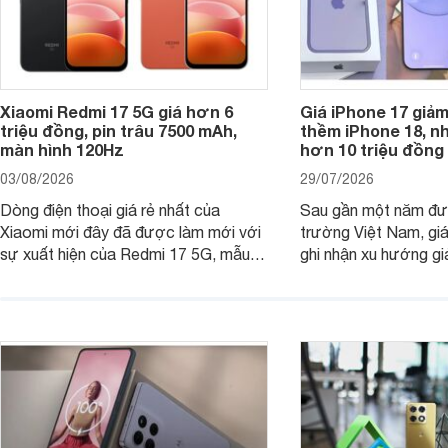
Xiaomi Redmi 17 5G giá hơn 6
Giá iPhone 17 giả
triệu đồng, pin trâu 7500 mAh,
thềm iPhone 18, n
màn hình 120Hz
hơn 10 triệu đồng
03/08/2026
29/07/2026
Dòng điện thoại giá rẻ nhất của
Sau gần một năm đượ
Xiaomi mới đây đã được làm mới với
trường Việt Nam, gi
sự xuất hiện của Redmi 17 5G, mẫu
ghi nhận xu hướng gi
máy đang nhận được sự quan tâm
cửa hàng phân phối c
của nhiều khách hàng.
nhiên, mức độ giảm 
máy có sự khác biệt 