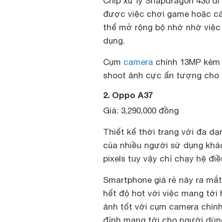
Chip xử lý Snapdragon 430 đ
được việc chơi game hoặc cá
thể mở rộng bộ nhớ nhờ việc 
dụng.
Cụm
camera
chính 13MP kèm 
shoot ảnh cực ấn tượng cho 
2. Oppo A37
Giá: 3,290,000 đồng
Thiết kế thời trang với đa 
của nhiều người sử dụng khác
pixels tuy vậy chỉ chạy hệ điề
Smartphone giá rẻ này ra mắ
hết độ hot với việc mang tới
ảnh tốt với cụm camera chín
đỉnh mang tới cho người dùn