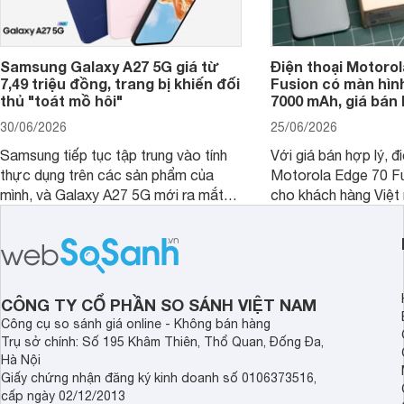
Samsung Galaxy A27 5G giá từ
Điện thoại Motorol
7,49 triệu đồng, trang bị khiến đối
Fusion có màn hình
thủ "toát mồ hôi"
7000 mAh, giá bán 
30/06/2026
25/06/2026
Samsung tiếp tục tập trung vào tính
Với giá bán hợp lý, đ
thực dụng trên các sản phẩm của
Motorola Edge 70 Fu
mình, và Galaxy A27 5G mới ra mắt
cho khách hàng Việt
thể hiện rõ định hướng này khi mang
smartphone chất lượ
tới cho người dùng một thiết bị chất
trang bị hiện đại hàn
lượng với nhiều trang bị ấn tượng và
khúc.
độ bền bỉ cho nhu cầu sử dụng lâu
dài.
CÔNG TY CỔ PHẦN SO SÁNH VIỆT NAM
Công cụ so sánh giá online - Không bán hàng
Trụ sở chính: Số 195 Khâm Thiên, Thổ Quan, Đống Đa,
Hà Nội
Giấy chứng nhận đăng ký kinh doanh số 0106373516,
cấp ngày 02/12/2013