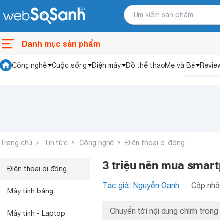
Danh mục sản phẩm
Công nghệ
Cuộc sống
Điện máy
Đồ thể thao
Mẹ và Bé
Revie
Trang chủ
Tin tức
Công nghệ
Điện thoại di động
3 triệu nên mua smar
Điện thoại di động
Tác giả: Nguyễn Oanh
Cập nhật
Máy tính bảng
Chuyển tới nội dung chính trong 
Máy tính - Laptop