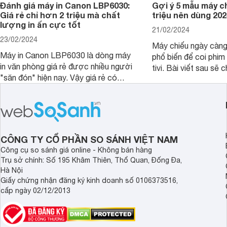
Đánh giá máy in Canon LBP6030:
Gợi ý 5 mẫu máy c
Giá rẻ chỉ hơn 2 triệu mà chất
triệu nên dùng 202
lượng in ấn cực tốt
21/02/2024
23/02/2024
Máy chiếu ngày càn
Máy in Canon LBP6030 là dòng máy
phổ biến để coi phim 
in văn phòng giá rẻ được nhiều người
tivi. Bài viết sau sẽ chia sẻ cho bạn 5
"săn đón" hiện nay. Vậy giá rẻ có
mẫu máy chiếu dưới 5
đồng nghĩa với chất lượng kém hay
rẻ nên dùng 2024.
không, bài viết đánh giá máy in Canon
LBP6030 dưới đây sẽ giúp bạn hiểu
hơn.
CÔNG TY CỔ PHẦN SO SÁNH VIỆT NAM
Công cụ so sánh giá online - Không bán hàng
Trụ sở chính: Số 195 Khâm Thiên, Thổ Quan, Đống Đa,
Hà Nội
Giấy chứng nhận đăng ký kinh doanh số 0106373516,
cấp ngày 02/12/2013