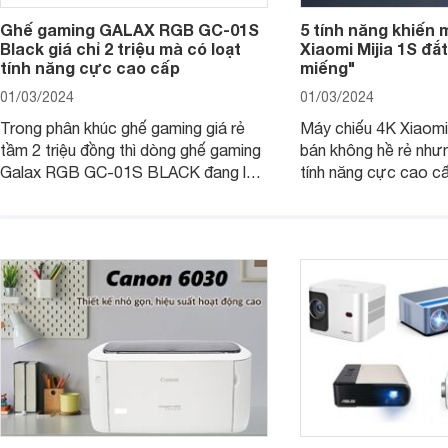
Ghế gaming GALAX RGB GC-01S
5 tính năng khiến 
Black giá chỉ 2 triệu mà có loạt
Xiaomi Mijia 1S đắ
tính năng cực cao cấp
miếng"
01/03/2024
01/03/2024
Trong phân khúc ghế gaming giá rẻ
Máy chiếu 4K Xiaomi 
tầm 2 triệu đồng thì dòng ghế gaming
bán không hề rẻ nhưng
Galax RGB GC-01S BLACK đang là
tính năng cực cao cấ
một trong những lựa chọn tốt hàng
các trải nghiệm sử dụ
đầu. Bài viết dưới đây sẽ giúp bạn
người dùng. Chi tiết 
hiểu hơn về dòng ghế này.
trong bài viết dưới đ