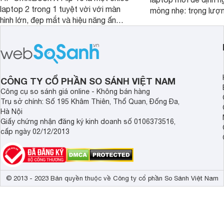
laptop 2 trong 1 tuyệt vời với màn
mỏng nhẹ: trọng lượ
hình lớn, đẹp mắt và hiệu năng ấn
nhưng có màn hình O
tượng, nhưng điểm đặc biệt nhất là
cao tuyệt đẹp cùng h
mức giá vô cùng hấp dẫn, biến nó trở
năng AI hàng đầu, đ
thành một lựa chọn “đáng đồng tiền
của một thiết bị doa
bát gạo” trên thị trường.
CÔNG TY CỔ PHẦN SO SÁNH VIỆT NAM
Công cụ so sánh giá online - Không bán hàng
Trụ sở chính: Số 195 Khâm Thiên, Thổ Quan, Đống Đa,
Hà Nội
Giấy chứng nhận đăng ký kinh doanh số 0106373516,
cấp ngày 02/12/2013
© 2013 - 2023 Bản quyền thuộc về Công ty cổ phần So Sánh Việt Nam