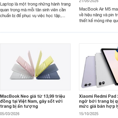
21/05/2026
Laptop là một trong những hành trang
MacBook Air M5 man
quan trọng mà mỗi tân sinh viên cần
về hiệu năng và pin t
chuẩn bị để phục vụ việc học tập,
thiết kế mỏng nhẹ qu
nghiên cứu và cả nhu cầu làm thêm.
tiếp tục là lựa chọn 
Nếu ưu tiên một thiết bị gọn nhẹ, hiệu
việc và học tập hàng
năng ổn định, bền bỉ cùng mức giá dễ
tiếp cận, dưới đây là những mẫu
MacBook đáng cân nhắc dành cho
tân sinh viên.
MacBook Neo giá từ 13,99 triệu
Xiaomi Redmi Pad 
đồng tại Việt Nam, gây sốt với
ngờ bởi trang bị 
trang bị ấn tượng
mức giá bán hợp l
05/03/2026
15/10/2025