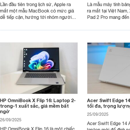
Lần đầu tiên trong lịch sử, Apple ra
Là mẫu máy tính bản
mắt một mẫu MacBook có mức giá
ra mắt tại Việt Nam,
dễ tiếp cận, hướng tới nhóm người
Pad 2 Pro mang đến 
dùng học sinh, sinh viên nhưng vẫn
lượng với mức giá ph
được trang bị nhiều tính năng đáng
đông người dùng.
chú ý. MacBook Neo vì thế đang thu
hút sự quan tâm lớn từ thị trường.
HP OmniBook X Flip 16: Laptop 2-
Acer Swift Edge 1
trong-1 xuất sắc, giá mềm bất
tối đa, trọng lượn
ngờ
25/09/2025
26/09/2025
Acer Swift Edge 14 A
HP OmniBook X Flip 16 là một chiếc
laptop mới để định ng