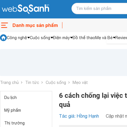
Danh mục sản phẩm
Công nghệ
Cuộc sống
Điện máy
Đồ thể thao
Mẹ và Bé
Revie
Trang chủ
Tin tức
Cuộc sống
Mẹo vặt
6 cách chống lại việc 
Du lịch
quả
Mỹ phẩm
Tác giả: Hồng Hạnh
Cập nhật n
Thị trường