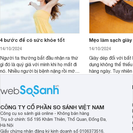
4 bước để có sức khỏe tốt
Mẹo làm sạch giày
14/10/2024
14/10/2024
Người ta thường bắt đầu nhận ra thứ
Giày dép đối với bất 
gì đó là quý giá với mình khi họ mất đi
dụng không thể thiếu
nó. Nhiều người bị bệnh nặng rồi mới
hàng ngày. Tuy nhiên 
bắt đầu nhận ra sức khỏe là thứ quý
độ bền cũng như sự 
giá nhất. Hãy chăm sóc sức khỏe của
giày bạn cần phải vệ
mình mỗi ngày theo cách khoa học
cách.
nhất để có một cuộc sống tốt đẹp và
hạnh phúc hơn.
CÔNG TY CỔ PHẦN SO SÁNH VIỆT NAM
Công cụ so sánh giá online - Không bán hàng
Trụ sở chính: Số 195 Khâm Thiên, Thổ Quan, Đống Đa,
Hà Nội
Giấy chứng nhận đăng ký kinh doanh số 0106373516,