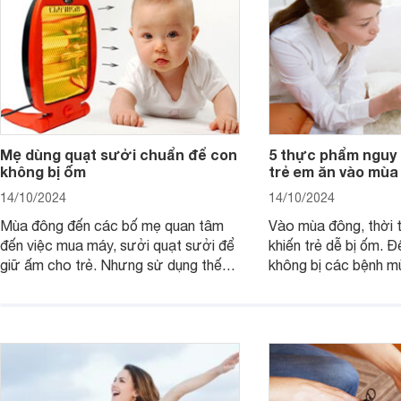
Mẹ dùng quạt sưởi chuẩn để con
5 thực phẩm nguy 
không bị ốm
trẻ em ăn vào mùa
14/10/2024
14/10/2024
Mùa đông đến các bố mẹ quan tâm
Vào mùa đông, thời t
đến việc mua máy, sưởi quạt sưởi để
khiến trẻ dễ bị ốm. Đ
giữ ấm cho trẻ. Nhưng sử dụng thế
không bị các bệnh 
nào cho đúng cách, khi nào thì trẻ đủ
không nên cho con ă
ấm là việc không đơn giản.
phẩm có tính hàn.