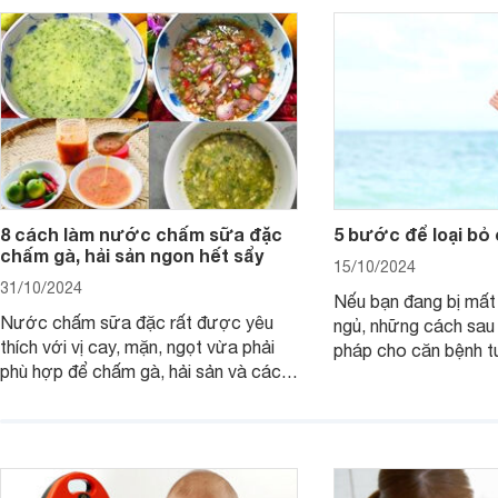
8 cách làm nước chấm sữa đặc
5 bước để loại bỏ
chấm gà, hải sản ngon hết sẩy
15/10/2024
31/10/2024
Nếu bạn đang bị mất
Nước chấm sữa đặc rất được yêu
ngủ, những cách sau 
thích với vị cay, mặn, ngọt vừa phải
pháp cho căn bệnh 
phù hợp để chấm gà, hải sản và các
giản mà lại rất nguy 
loại trứng. Lưu ngay 8 cách làm nước
chấm sữa đặc thần thánh sau giúp x2
vị ngon món ăn.