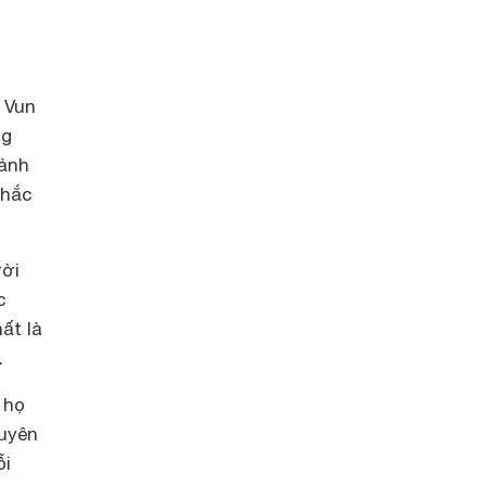
 Vun
ng
 ảnh
khắc
ười
c
ất là
.
 họ
Xuyên
ỗi