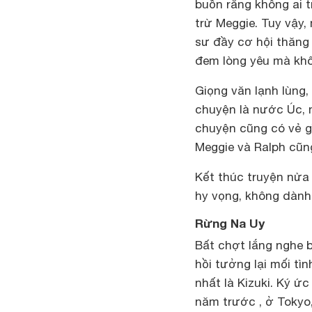
buồn rằng không ai t
trừ Meggie. Tuy vậy,
sư đầy cơ hội thăng 
đem lòng yêu mà khô
Giọng văn lạnh lùng
chuyện là nước Úc, 
chuyện cũng có vẻ gì
Meggie và Ralph cũng
Kết thúc truyện nửa
hy vọng, không dành
Rừng Na Uy
Bất chợt lắng nghe 
hồi tưởng lại mối tì
nhất là Kizuki. Ký ứ
năm trước , ở Tokyo,