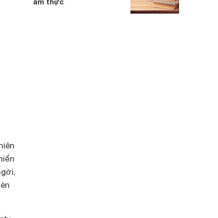
ẩm thực
niên
hiến
gời,
hèn