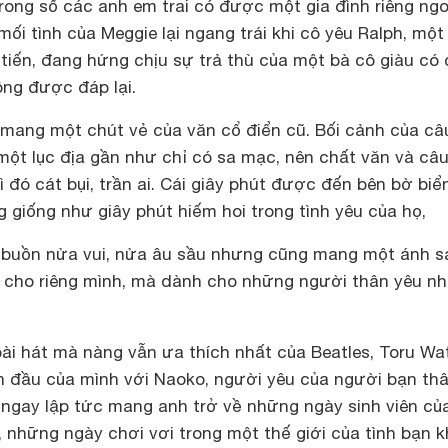
rong số các anh em trai có được một gia đình riêng ngo
 mối tình của Meggie lại ngang trái khi cô yêu Ralph, mộ
tiến, đang hứng chịu sự trả thù của một bà cô giàu có
ng được đáp lại.
, mang một chút vẻ của văn cổ điển cũ. Bối cảnh của câ
một lục địa gần như chỉ có sa mạc, nên chất văn và câ
 đó cát bụi, trần ai. Cái giây phút được đến bên bờ biể
 giống như giây phút hiếm hoi trong tình yêu của họ,
 buồn nửa vui, nửa âu sầu nhưng cũng mang một ánh s
 cho riêng mình, mà dành cho những người thân yêu nhấ
bài hát mà nàng vẫn ưa thích nhất của Beatles, Toru W
nh đầu của mình với Naoko, người yêu của người bạn th
c ngay lập tức mang anh trở về những ngày sinh viên củ
 những ngày chơi vơi trong một thế giới của tình bạn 