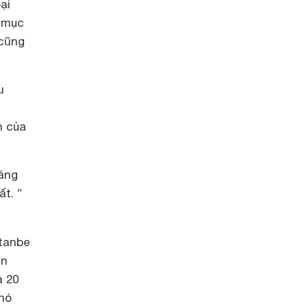
ại
t mục
 cũng
u
u
n của
áng
t. ”
atanbe
ân
a 20
khó