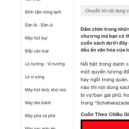
Chuyển tới nội dung c
Bình tắm nóng lạnh
Bàn là - Bàn ủi
Đắm chìm trong nhữn
chương mà bạn có thể
Máy hút bụi
cuốn sách dưới đây đ
dấu ấn văn hóa của l
Bếp các loại
Nổi bật trong danh
s
Lò nướng - Vỉ nướng
một quyển tương đối
Lò vi sóng
hay ngồi trong quán
nào thì nội dung sá
Máy hút khói, khử mùi
bị vợ/bạn gái phũ, 
trong “Scheherazad
Máy làm bánh
Cuốn Theo Chiều G
Máy pha cà phê
Máy xay, máy ép