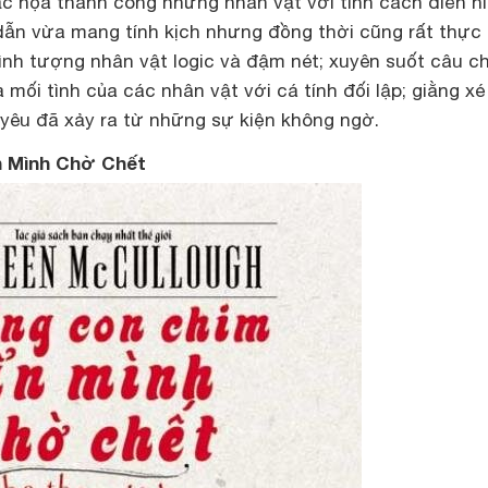
ắc họa thành công những nhân vật với tính cách điển hì
 dẫn vừa mang tính kịch nhưng đồng thời cũng rất thực 
ình tượng nhân vật logic và đậm nét; xuyên suốt câu c
 mối tình của các nhân vật với cá tính đối lập; giằng xé
h yêu đã xảy ra từ những sự kiện không ngờ.
 Mình Chờ Chết