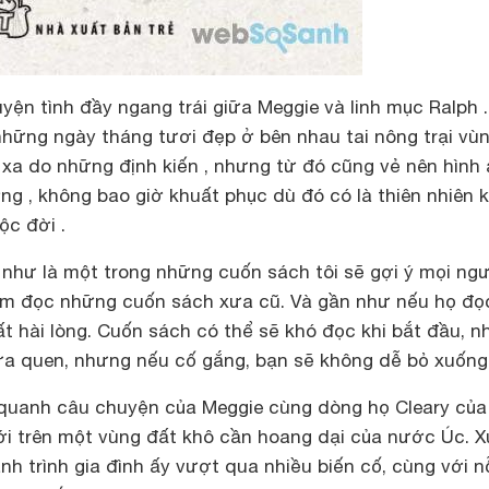
ện tình đầy ngang trái giữa Meggie và linh mục Ralph .
những ngày tháng tươi đẹp ở bên nhau tai nông trại vù
a xa do những định kiến , nhưng từ đó cũng vẻ nên hình
g , không bao giờ khuất phục dù đó có là thiên nhiên 
ộc đời .
 như là một trong những cuốn sách tôi sẽ gợi ý mọi ng
ìm đọc những cuốn sách xưa cũ. Và gần như nếu họ đọ
ất hài lòng. Cuốn sách có thể sẽ khó đọc khi bắt đầu, nh
a quen, nhưng nếu cố gắng, bạn sẽ không dễ bỏ xuống
quanh câu chuyện của Meggie cùng dòng họ Cleary của
mới trên một vùng đất khô cần hoang dại của nước Úc. 
ành trình gia đình ấy vượt qua nhiều biến cố, cùng với n