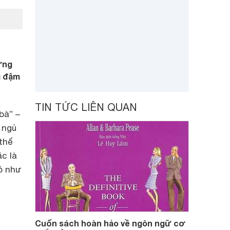
ững
g đậm
TIN TỨC LIÊN QUAN
bà” –
 ngủ
thế
c là
ó như
Cuốn sách hoàn hảo về ngôn ngữ cơ