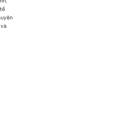
nh;
tế
huyện
 và