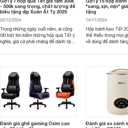
Gợi ý 7 hộp quà Tết giá tầm 300k
Gợi ý 15 hộp bánh
- 500k sang trọng, chất lượng để
"sang, xịn, mịn" giá
biếu tặng dịp Xuân Ất Tỵ 2025
tặng
20/12/2024
14/11/2024
Trong những ngày cuối năm, ai cũng
Hộp bánh kẹo Tết 20
tất bật tìm kiếm những hộp quà Tết ý
thể thiếu trong mọi g
nghĩa, giá cả phải chăng để dành tặng
về dùng để dành tặng
cho người thân, bạn bè, đồng nghiệp.
bè hoặc để chưng tr
Hãy để Websosanh.vn giới thiệu cho
tiên. Trong bài viết
bạn 7 mẫu hộp quà Tết giá tầm 300k
sẽ giới thiệu cho bạ
- 500k đẹp mắt nhé.
2025 mới vừa sang, 
mua sắm cuối năm.
Đánh giá ghế gaming Osim cao
Đánh giá so sánh 