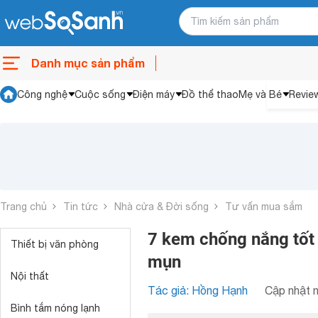
Danh mục sản phẩm
Công nghệ
Cuộc sống
Điện máy
Đồ thể thao
Mẹ và Bé
Revie
Trang chủ
Tin tức
Nhà cửa & Đời sống
Tư vấn mua sắm
7 kem chống nắng tốt
Thiết bị văn phòng
mụn
Nội thất
Tác giả: Hồng Hạnh
Cập nhật n
Bình tắm nóng lạnh