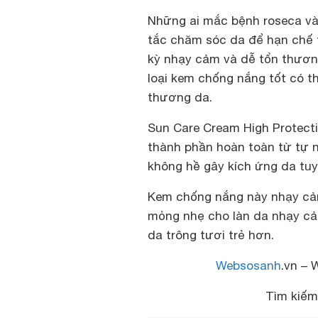
Những ai mắc bệnh roseca và 
tắc chăm sóc da để hạn chế t
kỳ nhạy cảm và dễ tổn thươn
loại kem chống nắng tốt có t
thương da.
Sun Care Cream High Protecti
thành phần hoàn toàn từ tự n
không hề gây kích ứng da tuy
Kem chống nắng này nhạy cảm 
mỏng nhẹ cho làn da nhạy cả
da trông tươi trẻ hơn.
Websosanh
.vn – 
Tìm kiế