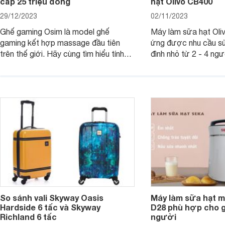
cấp 25 triệu đồng
hạt Olivo CB400
29/12/2023
02/11/2023
Ghế gaming Osim là model ghế
Máy làm sữa hạt Ol
gaming kết hợp massage đầu tiên
ứng được nhu cầu sử
trên thế giới. Hãy cùng tìm hiểu tính
đình nhỏ từ 2 - 4 ng
năng và chất lượng của sản phẩm
qua bài đánh giá dướ
ngay trong bài viết sau.
hơn về dòng máy này
So sánh vali Skyway Oasis
Máy làm sữa hạt m
Hardside 6 tấc và Skyway
D28 phù hợp cho gi
Richland 6 tấc
người