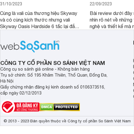
31/10/2023
22/09/2023
Cùng là vali của thương hiệu Skyway
Bài review dưới đây 
và có cùng kích thước nhưng vali
nhìn rõ nét về những 
Skyway Oasis Hardside 6 tấc lại đắt
nghệ và thiết kế mà
hơn Vali Skyway Richland 6 tấc tận 1
Seka LN-D28 sở hữu
triệu đồng.
thể đưa ra quyết địn
CÔNG TY CỔ PHẦN SO SÁNH VIỆT NAM
Công cụ so sánh giá online - Không bán hàng
Trụ sở chính: Số 195 Khâm Thiên, Thổ Quan, Đống Đa,
Hà Nội
Giấy chứng nhận đăng ký kinh doanh số 0106373516,
cấp ngày 02/12/2013
© 2013 - 2023 Bản quyền thuộc về Công ty cổ phần So Sánh Việt Nam