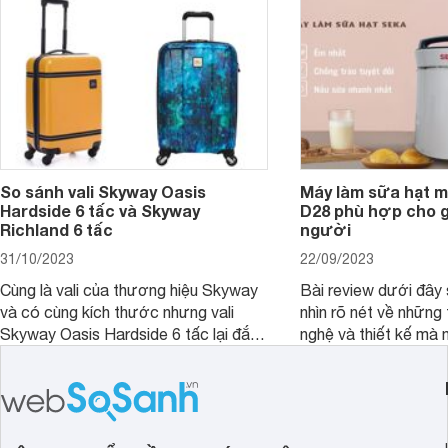
So sánh vali Skyway Oasis
Máy làm sữa hạt m
Hardside 6 tấc và Skyway
D28 phù hợp cho gi
Richland 6 tấc
người
31/10/2023
22/09/2023
Cùng là vali của thương hiệu Skyway
Bài review dưới đây 
và có cùng kích thước nhưng vali
nhìn rõ nét về những 
Skyway Oasis Hardside 6 tấc lại đắt
nghệ và thiết kế mà
hơn Vali Skyway Richland 6 tấc tận 1
Seka LN-D28 sở hữu
triệu đồng.
thể đưa ra quyết địn