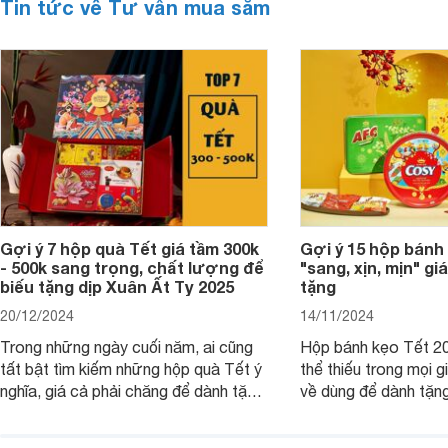
Tin tức về Tư vấn mua sắm
Gợi ý 7 hộp quà Tết giá tầm 300k
Gợi ý 15 hộp bánh
- 500k sang trọng, chất lượng để
"sang, xịn, mịn" giá
biếu tặng dịp Xuân Ất Tỵ 2025
tặng
20/12/2024
14/11/2024
Trong những ngày cuối năm, ai cũng
Hộp bánh kẹo Tết 20
tất bật tìm kiếm những hộp quà Tết ý
thể thiếu trong mọi g
nghĩa, giá cả phải chăng để dành tặng
về dùng để dành tặng
cho người thân, bạn bè, đồng nghiệp.
bè hoặc để chưng tr
Hãy để Websosanh.vn giới thiệu cho
tiên. Trong bài viết