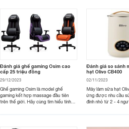
bạn 7 mẫu hộp quà Tết giá tầm 300k
sẽ giới thiệu cho bạ
- 500k đẹp mắt nhé.
2025 mới vừa sang, 
mua sắm cuối năm.
Đánh giá ghế gaming Osim cao
Đánh giá so sánh 
cấp 25 triệu đồng
hạt Olivo CB400
29/12/2023
02/11/2023
Ghế gaming Osim là model ghế
Máy làm sữa hạt Ol
gaming kết hợp massage đầu tiên
ứng được nhu cầu sử
trên thế giới. Hãy cùng tìm hiểu tính
đình nhỏ từ 2 - 4 ng
năng và chất lượng của sản phẩm
qua bài đánh giá dướ
ngay trong bài viết sau.
hơn về dòng máy này