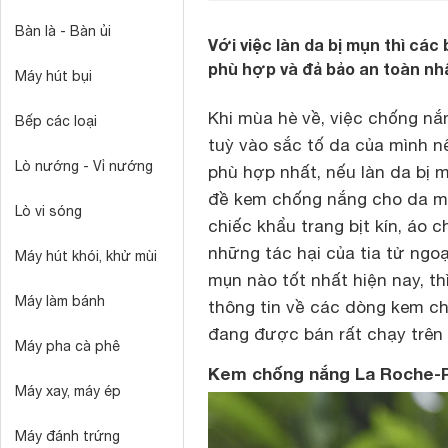
Bàn là - Bàn ủi
Với việc làn da bị mụn thì các
phù hợp và đả bảo an toàn nh
Máy hút bụi
Khi mùa hè về, việc chống nắn
Bếp các loại
tuỳ vào sắc tố da của mình n
Lò nướng - Vỉ nướng
phù hợp nhất, nếu làn da bị 
đề kem chống nắng cho da m
Lò vi sóng
chiếc khẩu trang bịt kín, áo 
những tác hại của tia tử ngo
Máy hút khói, khử mùi
mụn nào tốt nhất hiện nay, t
Máy làm bánh
thông tin về các dòng
kem ch
đang được bán rất chạy trên 
Máy pha cà phê
Kem chống nắng La Roche-
Máy xay, máy ép
Máy đánh trứng