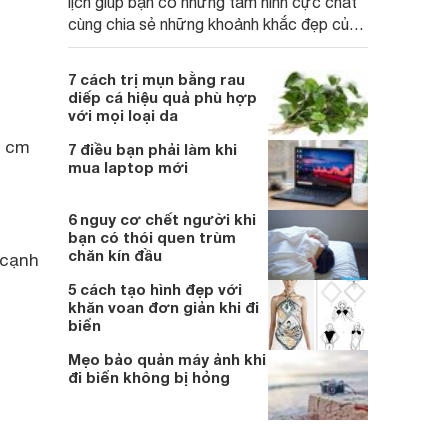
lịch giúp bạn có những tấm hình cực chất
cùng chia sẻ những khoảnh khắc đẹp của
chuyến đi đầy lý thú nhé.
7 cách trị mụn bằng rau
diếp cá hiệu quả phù hợp
với mọi loại da
6 cm
7 điều bạn phải làm khi
mua laptop mới
6 nguy cơ chết người khi
bạn có thói quen trùm
chăn kín đầu
 cạnh
5 cách tạo hình đẹp với
khăn voan đơn giản khi đi
biển
Mẹo bảo quản máy ảnh khi
đi biển không bị hỏng