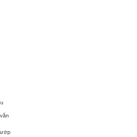
au
 vẫn
 cướp