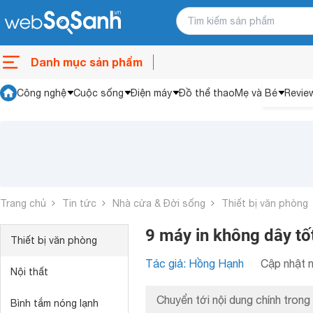
Danh mục sản phẩm
Công nghệ
Cuộc sống
Điện máy
Đồ thể thao
Mẹ và Bé
Revie
Trang chủ
Tin tức
Nhà cửa & Đời sống
Thiết bị văn phòng
9 máy in không dây tố
Thiết bị văn phòng
Tác giả: Hồng Hạnh
Cập nhật n
Nội thất
Chuyển tới nội dung chính trong 
Bình tắm nóng lạnh