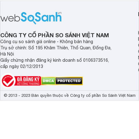
đồng nghĩa với chất lượng kém hay
rẻ nên dùng 2024.
không, bài viết đánh giá máy in Canon
LBP6030 dưới đây sẽ giúp bạn hiểu
hơn.
CÔNG TY CỔ PHẦN SO SÁNH VIỆT NAM
Công cụ so sánh giá online - Không bán hàng
Trụ sở chính: Số 195 Khâm Thiên, Thổ Quan, Đống Đa,
Hà Nội
Giấy chứng nhận đăng ký kinh doanh số 0106373516,
cấp ngày 02/12/2013
© 2013 - 2023 Bản quyền thuộc về Công ty cổ phần So Sánh Việt Nam