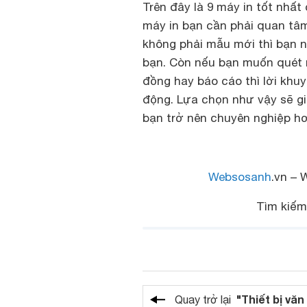
Trên đây là 9 máy in tốt nhất
máy in bạn cần phải quan tâ
không phải mẫu mới thì bạn n
bạn. Còn nếu bạn muốn quét n
đồng hay báo cáo thì lời khu
động. Lựa chọn như vậy sẽ giú
bạn trở nên chuyên nghiệp h
Websosanh
.vn – 
Tìm kiế
"Thiết bị vă
Quay trở lại