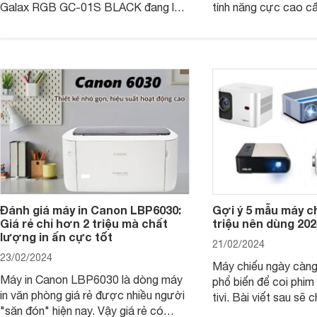
Galax RGB GC-01S BLACK đang là
tính năng cực cao cấ
một trong những lựa chọn tốt hàng
các trải nghiệm sử dụ
đầu. Bài viết dưới đây sẽ giúp bạn
người dùng. Chi tiết 
hiểu hơn về dòng ghế này.
trong bài viết dưới đ
Đánh giá máy in Canon LBP6030:
Gợi ý 5 mẫu máy c
Giá rẻ chỉ hơn 2 triệu mà chất
triệu nên dùng 202
lượng in ấn cực tốt
21/02/2024
23/02/2024
Máy chiếu ngày càn
Máy in Canon LBP6030 là dòng máy
phổ biến để coi phim 
in văn phòng giá rẻ được nhiều người
tivi. Bài viết sau sẽ chia sẻ cho bạn 5
"săn đón" hiện nay. Vậy giá rẻ có
mẫu máy chiếu dưới 5