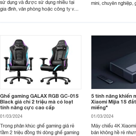
sử dụng và được sử dụng nhiều tại
mini, chuyên nghiệp, 
gia đình, văn phòng hoặc công ty vừa
với mọi nhu cầu. Điể
và nhỏ với mức giá hợp lý chỉ từ 3
mẫu máy in ảnh Cano
triệu đồng.
dụng 2024.
Ghế gaming GALAX RGB GC-01S
5 tính năng khiến 
Black giá chỉ 2 triệu mà có loạt
Xiaomi Mijia 1S đắ
tính năng cực cao cấp
miếng"
01/03/2024
01/03/2024
Trong phân khúc ghế gaming giá rẻ
Máy chiếu 4K Xiaomi 
tầm 2 triệu đồng thì dòng ghế gaming
bán không hề rẻ nhưng