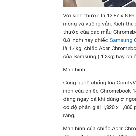
Với kích thước là 12.87 x 8.9
mỏng và vuông vắn. Kích thư
thước của các mẫu Chromeboo
0.8 inch) hay chiếc
Samsung
C
là 1.4kg, chiếc Acer Chromeb
của Samsung ( 1.3kg) hay chi
Màn hình
Công nghệ chống lóa ComfyVi
inch của chiếc Chromebook 13
dàng ngay cả khi dùng ở ngoà
có độ phân giải 1,920 x 1,080 
ràng.
Màn hình của chiếc Acer Ch