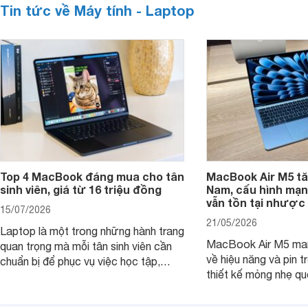
Tin tức về Máy tính - Laptop
Top 4 MacBook đáng mua cho tân
MacBook Air M5 tăn
sinh viên, giá từ 16 triệu đồng
Nam, cấu hình mạ
vẫn tồn tại nhược
15/07/2026
21/05/2026
Laptop là một trong những hành trang
MacBook Air M5 man
quan trọng mà mỗi tân sinh viên cần
về hiệu năng và pin t
chuẩn bị để phục vụ việc học tập,
thiết kế mỏng nhẹ qu
nghiên cứu và cả nhu cầu làm thêm.
tiếp tục là lựa chọn 
Nếu ưu tiên một thiết bị gọn nhẹ, hiệu
việc và học tập hàng
năng ổn định, bền bỉ cùng mức giá dễ