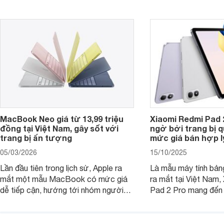
tiếp cận, dưới đây là những mẫu
MacBook đáng cân nhắc dành cho
tân sinh viên.
MacBook Neo giá từ 13,99 triệu
Xiaomi Redmi Pad 
đồng tại Việt Nam, gây sốt với
ngờ bởi trang bị 
trang bị ấn tượng
mức giá bán hợp l
05/03/2026
15/10/2025
Lần đầu tiên trong lịch sử, Apple ra
Là mẫu máy tính bản
mắt một mẫu MacBook có mức giá
ra mắt tại Việt Nam,
dễ tiếp cận, hướng tới nhóm người
Pad 2 Pro mang đến 
dùng học sinh, sinh viên nhưng vẫn
lượng với mức giá ph
được trang bị nhiều tính năng đáng
đông người dùng.
chú ý. MacBook Neo vì thế đang thu