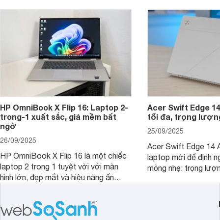
hút sự quan tâm lớn từ thị trường.
HP OmniBook X Flip 16: Laptop 2-
Acer Swift Edge 1
trong-1 xuất sắc, giá mềm bất
tối đa, trọng lượn
ngờ
25/09/2025
26/09/2025
Acer Swift Edge 14 A
HP OmniBook X Flip 16 là một chiếc
laptop mới để định ng
laptop 2 trong 1 tuyệt vời với màn
mỏng nhẹ: trọng lượ
hình lớn, đẹp mắt và hiệu năng ấn
nhưng có màn hình O
tượng, nhưng điểm đặc biệt nhất là
cao tuyệt đẹp cùng h
mức giá vô cùng hấp dẫn, biến nó trở
năng AI hàng đầu, đ
thành một lựa chọn “đáng đồng tiền
của một thiết bị doa