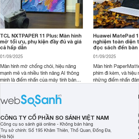
TCL NXTPAPER 11 Plus: Màn hình
Huawei MatePad 12
mờ tối ưu, phụ kiện đầy đủ và giá
nghiệm toàn diện 
cả hấp dẫn
đọc sách đến bàn 
01/09/2025
01/09/2025
Màn hình mờ chống chói, hiệu năng
Màn hình PaperMatte
mạnh mẽ và nhiều tính năng AI thông
phím đi kèm, và hiệu 
minh là điểm nhấn của máy tính bảng
những điểm nhấn đán
TCL NXTPAPER 11 Plus, một thiết bị
Huawei MatePad 12 
đáng chú ý trong phân khúc tầm
máy tính bảng hướng
trung.
đọc sách và làm việc 
CÔNG TY CỔ PHẦN SO SÁNH VIỆT NAM
Công cụ so sánh giá online - Không bán hàng
Trụ sở chính: Số 195 Khâm Thiên, Thổ Quan, Đống Đa,
Hà Nội