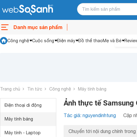
Danh mục sản phẩm
Công nghệ
Cuộc sống
Điện máy
Đồ thể thao
Mẹ và Bé
Revie
Trang chủ
Tin tức
Công nghệ
Máy tính bảng
Ảnh thực tế Samsung G
Điện thoại di động
Tác giả: nguyendinhtung
Cập nh
Máy tính bảng
Chuyển tới nội dung chính trong 
Máy tính - Laptop