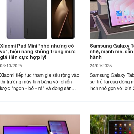
Xiaomi Pad Mini "nhỏ nhưng có
Samsung Galaxy T
võ", hiệu năng khủng trong mức
nhẹ, mạnh mẽ, sẵn
giá tiền cực hợp lý!
hành
03/10/2025
24/09/2025
Xiaomi tiếp tục tham gia sâu rộng vào
Samsung Galaxy Tab
thị trường máy tính bảng với chiến
sự trở lại của dòng 
lược "ngon - bổ - rẻ" và dòng sản
inch nhỏ gọn với bút 
phẩm Xiaomi Pad Mini mới trình làng
hàng loạt tính năng 
tháng 9/2025 là ví dụ điển hình. Không
mang đến trải nghiệm
chỉ có giá bán hợp lý, sản phẩm còn
cao. Nhưng liệu chiế
hội tụ những trang bị cao cấp hàng
thực sự đáng giá?
đầu, tối ưu trải nghiệm của người sử
dụng.