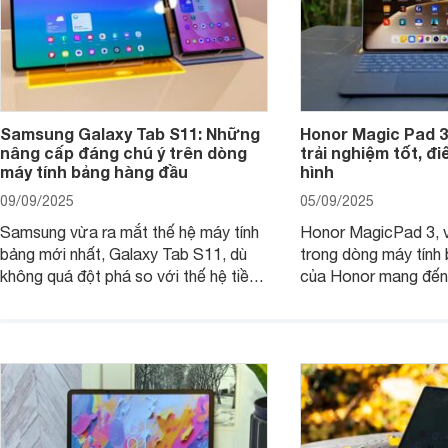
Samsung Galaxy Tab S11: Những
Honor Magic Pad 3
nâng cấp đáng chú ý trên dòng
trải nghiệm tốt, đ
máy tính bảng hàng đầu
hình
09/09/2025
05/09/2025
Samsung vừa ra mắt thế hệ máy tính
Honor MagicPad 3, v
bảng mới nhất, Galaxy Tab S11, dù
trong dòng máy tính
không quá đột phá so với thế hệ tiền
của Honor mang đến 
nhiệm nhưng những cải tiến tập trung
diện với màn hình lớn
vào hiệu năng xử lý, thiết kế, cùng
mẽ và thời lượng pin
nâng cấp phần mềm hứa hẹn mang
nhiên, màn hình LCD
đến trải nghiệm người dùng liền mạch
để lại một điểm trừ k
và mượt mà hơn.