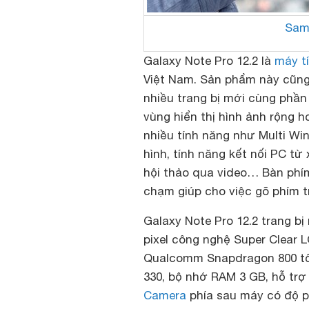
Sam
Galaxy Note Pro 12.2 là
máy t
Việt Nam. Sản phẩm này cũng 
nhiều trang bị mới cùng phầ
vùng hiển thị hình ảnh rộng 
nhiều tính năng như Multi Wi
hình, tính năng kết nối PC từ
hội thảo qua video… Bàn phím
chạm giúp cho việc gõ phím 
Galaxy Note Pro 12.2 trang bị 
pixel công nghệ Super Clear 
Qualcomm Snapdragon 800 tốc 
330, bộ nhớ RAM 3 GB, hỗ trợ
Camera
phía sau máy có độ ph