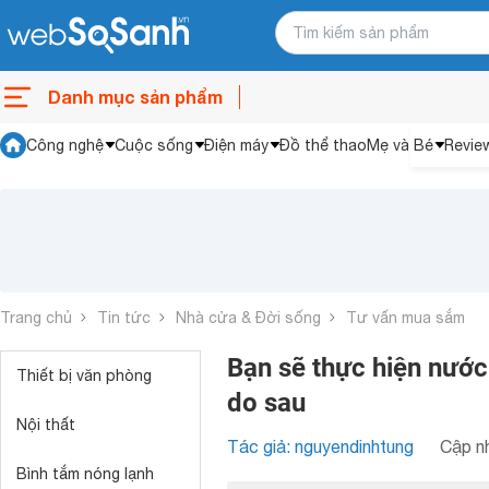
Danh mục sản phẩm
Công nghệ
Cuộc sống
Điện máy
Đồ thể thao
Mẹ và Bé
Revie
Trang chủ
Tin tức
Nhà cửa & Đời sống
Tư vấn mua sắm
Bạn sẽ thực hiện nước 
Thiết bị văn phòng
do sau
Nội thất
Tác giả: nguyendinhtung
Cập nh
Bình tắm nóng lạnh