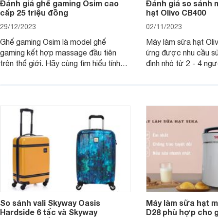
Đánh giá ghế gaming Osim cao
Đánh giá so sánh 
cấp 25 triệu đồng
hạt Olivo CB400
29/12/2023
02/11/2023
Ghế gaming Osim là model ghế
Máy làm sữa hạt Ol
gaming kết hợp massage đầu tiên
ứng được nhu cầu sử
trên thế giới. Hãy cùng tìm hiểu tính
đình nhỏ từ 2 - 4 ng
năng và chất lượng của sản phẩm
qua bài đánh giá dướ
ngay trong bài viết sau.
hơn về dòng máy này
So sánh vali Skyway Oasis
Máy làm sữa hạt m
Hardside 6 tấc và Skyway
D28 phù hợp cho gi