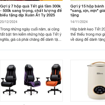
Gợi ý 7 hộp quà Tết giá tầm 300k
Gợi ý 15 hộp bánh
- 500k sang trọng, chất lượng để
"sang, xịn, mịn" giá
biếu tặng dịp Xuân Ất Tỵ 2025
tặng
20/12/2024
14/11/2024
Trong những ngày cuối năm, ai cũng
Hộp bánh kẹo Tết 20
tất bật tìm kiếm những hộp quà Tết ý
thể thiếu trong mọi g
nghĩa, giá cả phải chăng để dành tặng
về dùng để dành tặng
cho người thân, bạn bè, đồng nghiệp.
bè hoặc để chưng tr
Hãy để Websosanh.vn giới thiệu cho
tiên. Trong bài viết
bạn 7 mẫu hộp quà Tết giá tầm 300k
sẽ giới thiệu cho bạ
- 500k đẹp mắt nhé.
2025 mới vừa sang, 
mua sắm cuối năm.