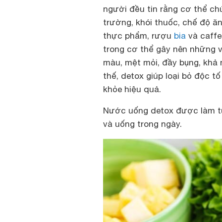
người đều tin rằng cơ thể ch
trường, khói thuốc, chế độ ă
thực phẩm, rượu
bia
và caffei
trong cơ thể gây nên những v
màu, mệt mỏi, đầy bụng, khả 
thế, detox giúp loại bỏ độc t
khỏe hiệu quả.
Nước uống detox được làm từ 
và uống trong ngày.