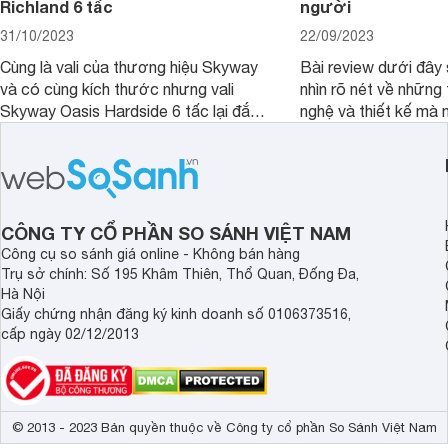
Richland 6 tấc
người
31/10/2023
22/09/2023
Cùng là vali của thương hiệu Skyway
Bài review dưới đây 
và có cùng kích thước nhưng vali
nhìn rõ nét về những 
Skyway Oasis Hardside 6 tấc lại đắt
nghệ và thiết kế mà
hơn Vali Skyway Richland 6 tấc tận 1
Seka LN-D28 sở hữu
triệu đồng.
thể đưa ra quyết địn
CÔNG TY CỔ PHẦN SO SÁNH VIỆT NAM
Công cụ so sánh giá online - Không bán hàng
Trụ sở chính: Số 195 Khâm Thiên, Thổ Quan, Đống Đa,
Hà Nội
Giấy chứng nhận đăng ký kinh doanh số 0106373516,
cấp ngày 02/12/2013
© 2013 - 2023 Bản quyền thuộc về Công ty cổ phần So Sánh Việt Nam