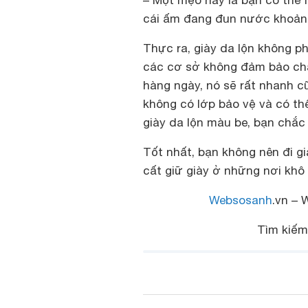
– Một mẹo hay là bạn có thể 
cái ấm đang đun nước khoảng
Thực ra, giày da lộn không p
các cơ sở không đảm bảo chấ
hàng ngày, nó sẽ rất nhanh c
không có lớp bảo vệ và có th
giày da lộn màu be, bạn chắc 
Tốt nhất, bạn không nên đi gi
cất giữ giày ở những nơi khô
Websosanh
.vn – 
Tìm kiế