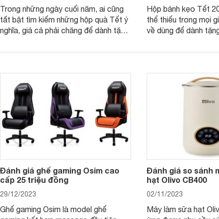
Trong những ngày cuối năm, ai cũng
Hộp bánh kẹo Tết 20
tất bật tìm kiếm những hộp quà Tết ý
thể thiếu trong mọi g
nghĩa, giá cả phải chăng để dành tặng
về dùng để dành tặng
cho người thân, bạn bè, đồng nghiệp.
bè hoặc để chưng tr
Hãy để Websosanh.vn giới thiệu cho
tiên. Trong bài viết
bạn 7 mẫu hộp quà Tết giá tầm 300k
sẽ giới thiệu cho bạ
- 500k đẹp mắt nhé.
2025 mới vừa sang, 
mua sắm cuối năm.
Đánh giá ghế gaming Osim cao
Đánh giá so sánh 
cấp 25 triệu đồng
hạt Olivo CB400
29/12/2023
02/11/2023
Ghế gaming Osim là model ghế
Máy làm sữa hạt Ol