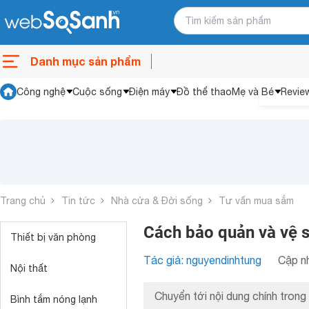
Danh mục sản phẩm
Công nghệ
Cuộc sống
Điện máy
Đồ thể thao
Mẹ và Bé
Revie
Trang chủ
Tin tức
Nhà cửa & Đời sống
Tư vấn mua sắm
Cách bảo quản và vệ s
Thiết bị văn phòng
Tác giả: nguyendinhtung
Cập nh
Nội thất
Chuyển tới nội dung chính trong 
Bình tắm nóng lạnh