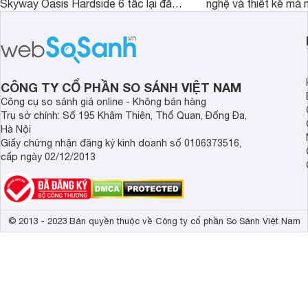
Skyway Oasis Hardside 6 tấc lại đắt
nghệ và thiết kế mà
hơn Vali Skyway Richland 6 tấc tận 1
Seka LN-D28 sở hữu
triệu đồng.
thể đưa ra quyết địn
CÔNG TY CỔ PHẦN SO SÁNH VIỆT NAM
Công cụ so sánh giá online - Không bán hàng
Trụ sở chính: Số 195 Khâm Thiên, Thổ Quan, Đống Đa,
Hà Nội
Giấy chứng nhận đăng ký kinh doanh số 0106373516,
cấp ngày 02/12/2013
© 2013 - 2023 Bản quyền thuộc về Công ty cổ phần So Sánh Việt Nam