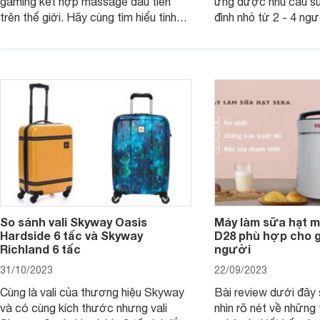
gaming kết hợp massage đầu tiên
ứng được nhu cầu sử
trên thế giới. Hãy cùng tìm hiểu tính
đình nhỏ từ 2 - 4 ng
năng và chất lượng của sản phẩm
qua bài đánh giá dướ
ngay trong bài viết sau.
hơn về dòng máy này
So sánh vali Skyway Oasis
Máy làm sữa hạt m
Hardside 6 tấc và Skyway
D28 phù hợp cho gi
Richland 6 tấc
người
31/10/2023
22/09/2023
Cùng là vali của thương hiệu Skyway
Bài review dưới đây 
và có cùng kích thước nhưng vali
nhìn rõ nét về những 