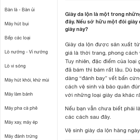
Bàn là - Bàn ủi
Giày da lộn là một trong nhữn
đây. Nếu sở hữu một đôi giày d
Máy hút bụi
giày này?
Bếp các loại
Giày da lộn được sản xuất từ
Lò nướng - Vỉ nướng
giá là thời trang, phong cách
Tuy nhiên, đặc điểm của loại 
Lò vi sóng
đã bám thì bám rất lâu. Dù b
dàng “đánh bay” vết bẩn cứng
Máy hút khói, khử mùi
cách vệ sinh và bảo quản đún
Máy làm bánh
với những loại giày da khác rấ
Nếu bạn vẫn chưa biết phải l
Máy pha cà phê
các cách sau đây.
Máy xay, máy ép
Vệ sinh giày da lộn hàng ngày
Máy đánh trứng