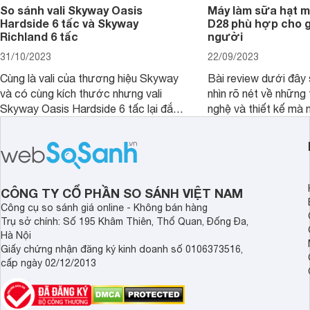
So sánh vali Skyway Oasis
Máy làm sữa hạt m
Hardside 6 tấc và Skyway
D28 phù hợp cho gi
Richland 6 tấc
người
31/10/2023
22/09/2023
Cùng là vali của thương hiệu Skyway
Bài review dưới đây 
và có cùng kích thước nhưng vali
nhìn rõ nét về những 
Skyway Oasis Hardside 6 tấc lại đắt
nghệ và thiết kế mà
hơn Vali Skyway Richland 6 tấc tận 1
Seka LN-D28 sở hữu
triệu đồng.
thể đưa ra quyết địn
CÔNG TY CỔ PHẦN SO SÁNH VIỆT NAM
Công cụ so sánh giá online - Không bán hàng
Trụ sở chính: Số 195 Khâm Thiên, Thổ Quan, Đống Đa,
Hà Nội
Giấy chứng nhận đăng ký kinh doanh số 0106373516,
cấp ngày 02/12/2013