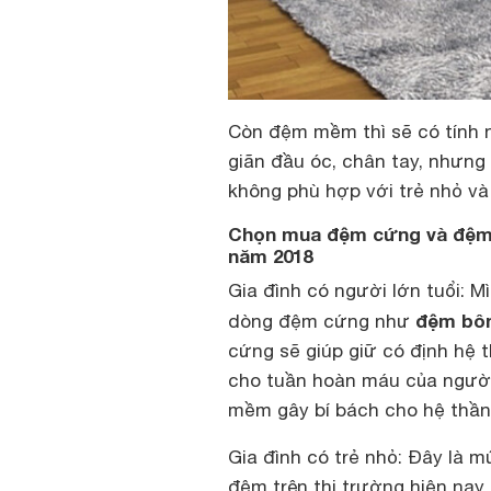
Còn đệm mềm thì sẽ có tính 
giãn đầu óc, chân tay, nhưng
không phù hợp với trẻ nhỏ và
Chọn mua đệm cứng và đệm 
năm 2018
Gia đình có người lớn tuổi: 
đệm bô
dòng đệm cứng như
cứng sẽ giúp giữ có định hệ t
cho tuần hoàn máu của ngườ
mềm gây bí bách cho hệ thần 
Gia đình có trẻ nhỏ: Đây là 
đệm trên thị trường hiện nay