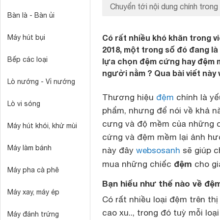
Chuyển tới nội dung chính trong 
Bàn là - Bàn ủi
Có rất nhiều khó khăn trong
Máy hút bụi
2018, một trong số đó đang là 
Bếp các loại
lựa chọn đệm cứng hay đệm m
người nằm ? Qua bài viết này 
Lò nướng - Vỉ nướng
Thương hiệu
đệm
chính là yế
Lò vi sóng
phẩm, nhưng để nói về khả nă
cưng và độ mềm của những c
Máy hút khói, khử mùi
cứng và đệm mềm lại ảnh hưở
Máy làm bánh
này đây
websosanh
sẽ giúp c
đệm
mua những chiếc
cho gi
Máy pha cà phê
Bạn hiểu như thế nào về đệ
Máy xay, máy ép
Có rất nhiều loại đệm trên th
cao xu.., trong đó tuỳ mỗi l
Máy đánh trứng