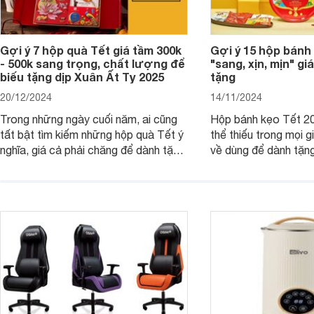
Gợi ý 7 hộp quà Tết giá tầm 300k
Gợi ý 15 hộp bánh
- 500k sang trọng, chất lượng để
"sang, xịn, mịn" giá
biếu tặng dịp Xuân Ất Tỵ 2025
tặng
20/12/2024
14/11/2024
Trong những ngày cuối năm, ai cũng
Hộp bánh kẹo Tết 20
tất bật tìm kiếm những hộp quà Tết ý
thể thiếu trong mọi g
nghĩa, giá cả phải chăng để dành tặng
về dùng để dành tặng
cho người thân, bạn bè, đồng nghiệp.
bè hoặc để chưng tr
Hãy để Websosanh.vn giới thiệu cho
tiên. Trong bài viết
bạn 7 mẫu hộp quà Tết giá tầm 300k
sẽ giới thiệu cho bạ
- 500k đẹp mắt nhé.
2025 mới vừa sang, 
mua sắm cuối năm.