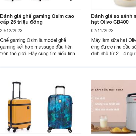
Đánh giá ghế gaming Osim cao
Đánh giá so sánh 
cấp 25 triệu đồng
hạt Olivo CB400
29/12/2023
02/11/2023
Ghế gaming Osim là model ghế
Máy làm sữa hạt Ol
gaming kết hợp massage đầu tiên
ứng được nhu cầu sử
trên thế giới. Hãy cùng tìm hiểu tính
đình nhỏ từ 2 - 4 ng
năng và chất lượng của sản phẩm
qua bài đánh giá dướ
ngay trong bài viết sau.
hơn về dòng máy này