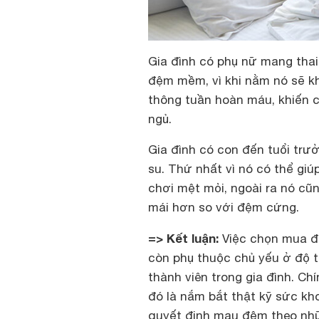
Gia đình có phụ nữ mang tha
đệm mềm, vì khi nằm nó sẽ kh
thông tuần hoàn máu, khiến c
ngủ.
Gia đình có con đến tuổi tr
su. Thứ nhất vì nó có thể gi
chơi mệt mỏi, ngoài ra nó cũ
mái hơn so với đệm cứng.
=> Kết luận:
Việc chọn mua đ
còn phụ thuộc chủ yếu ở độ t
thành viên trong gia đình. Ch
đó là nắm bắt thật kỹ sức kh
quyết định mau đệm theo nhữ