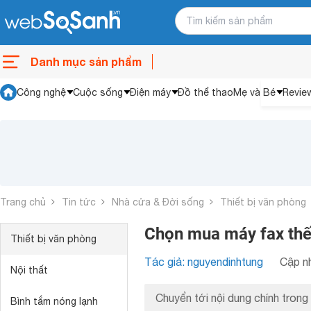
Danh mục sản phẩm
Công nghệ
Cuộc sống
Điện máy
Đồ thể thao
Mẹ và Bé
Revie
Trang chủ
Tin tức
Nhà cửa & Đời sống
Thiết bị văn phòng
Chọn mua máy fax thế
Thiết bị văn phòng
Tác giả: nguyendinhtung
Cập nh
Nội thất
Chuyển tới nội dung chính trong 
Bình tắm nóng lạnh