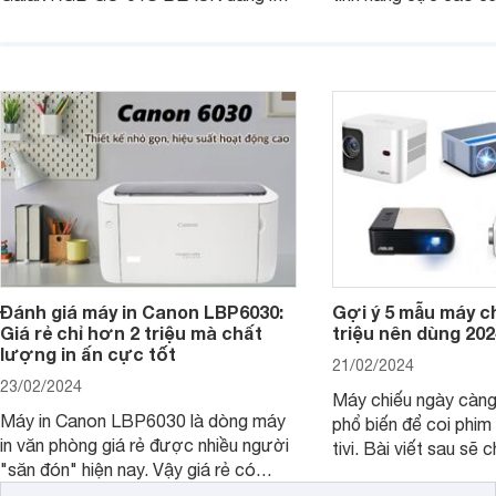
một trong những lựa chọn tốt hàng
các trải nghiệm sử dụ
đầu. Bài viết dưới đây sẽ giúp bạn
người dùng. Chi tiết 
hiểu hơn về dòng ghế này.
trong bài viết dưới đ
Đánh giá máy in Canon LBP6030:
Gợi ý 5 mẫu máy c
Giá rẻ chỉ hơn 2 triệu mà chất
triệu nên dùng 202
lượng in ấn cực tốt
21/02/2024
23/02/2024
Máy chiếu ngày càn
Máy in Canon LBP6030 là dòng máy
phổ biến để coi phim 
in văn phòng giá rẻ được nhiều người
tivi. Bài viết sau sẽ chia sẻ cho bạn 5
"săn đón" hiện nay. Vậy giá rẻ có
mẫu máy chiếu dưới 5
đồng nghĩa với chất lượng kém hay