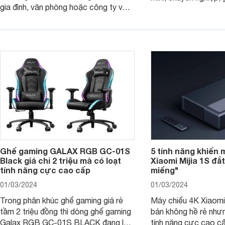
gia đình, văn phòng hoặc công ty vừa
với mọi nhu cầu. Điể
và nhỏ với mức giá hợp lý chỉ từ 3
mẫu máy in ảnh Cano
triệu đồng.
dụng 2024.
Ghế gaming GALAX RGB GC-01S
5 tính năng khiến 
Black giá chỉ 2 triệu mà có loạt
Xiaomi Mijia 1S đắ
tính năng cực cao cấp
miếng"
01/03/2024
01/03/2024
Trong phân khúc ghế gaming giá rẻ
Máy chiếu 4K Xiaomi 
tầm 2 triệu đồng thì dòng ghế gaming
bán không hề rẻ nhưng
Galax RGB GC-01S BLACK đang là
tính năng cực cao cấ