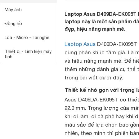
Máy ảnh
Laptop Asus D409DA-EK095T là
laptop này là một sản phẩm dà
Đồng hồ
đẹp, hiệu năng mạnh mẽ.
Loa - Micro - Tai nghe
Laptop Asus
D409DA-EK095T l
Thiết bị - Linh kiện máy
cùng phân khúc tầm giá. Là m
tính
và hiệu năng mạnh mẽ. Để hi
thêm những đánh giá cụ thể t
trong bài viết dưới đây.
Thiết kế nhỏ gọn với trọng 
Asus D409DA-EK095T có thiết 
22.9 mm. Trọng lượng của má
khi đi làm, đi cà phê hay khi 
màu sắc để lựa chọn bao gồm 
nhiên, theo mình thì phiên bả