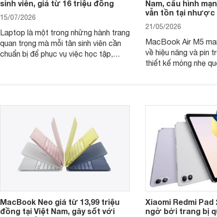
sinh viên, giá từ 16 triệu đồng
Nam, cấu hình mạ
vẫn tồn tại nhược
15/07/2026
21/05/2026
Laptop là một trong những hành trang
MacBook Air M5 man
quan trọng mà mỗi tân sinh viên cần
về hiệu năng và pin t
chuẩn bị để phục vụ việc học tập,
thiết kế mỏng nhẹ qu
nghiên cứu và cả nhu cầu làm thêm.
tiếp tục là lựa chọn 
Nếu ưu tiên một thiết bị gọn nhẹ, hiệu
việc và học tập hàng
năng ổn định, bền bỉ cùng mức giá dễ
tiếp cận, dưới đây là những mẫu
MacBook đáng cân nhắc dành cho
tân sinh viên.
MacBook Neo giá từ 13,99 triệu
Xiaomi Redmi Pad 
đồng tại Việt Nam, gây sốt với
ngờ bởi trang bị 