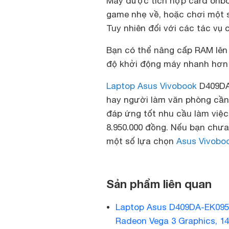
Máy được tích hợp card onbo
game nhẹ về, hoặc chơi một s
Tuy nhiên đối với các tác vụ 
Bạn có thể nâng cấp RAM lê
độ khởi động máy nhanh hơn v
Laptop Asus Vivobook
D409DA 
hay người làm văn phòng cần
đáp ứng tốt nhu cầu làm việc,
8.950.000 đồng. Nếu bạn chưa
một số lựa chọn
Asus Vivobo
Sản phẩm liên quan
Laptop Asus D409DA-EK095
Radeon Vega 3 Graphics, 14