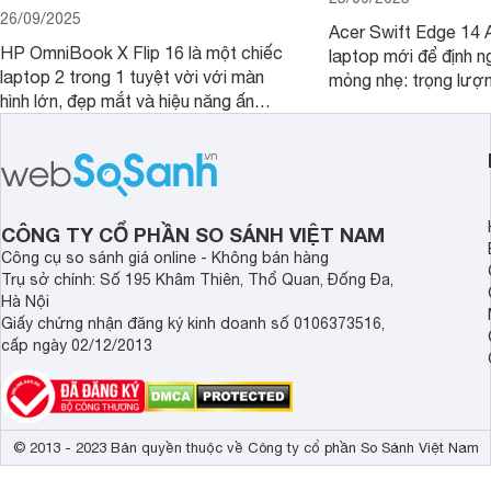
26/09/2025
Acer Swift Edge 14 A
HP OmniBook X Flip 16 là một chiếc
laptop mới để định ng
laptop 2 trong 1 tuyệt vời với màn
mỏng nhẹ: trọng lượ
hình lớn, đẹp mắt và hiệu năng ấn
nhưng có màn hình O
tượng, nhưng điểm đặc biệt nhất là
cao tuyệt đẹp cùng h
mức giá vô cùng hấp dẫn, biến nó trở
năng AI hàng đầu, đ
thành một lựa chọn “đáng đồng tiền
của một thiết bị doa
bát gạo” trên thị trường.
CÔNG TY CỔ PHẦN SO SÁNH VIỆT NAM
Công cụ so sánh giá online - Không bán hàng
Trụ sở chính: Số 195 Khâm Thiên, Thổ Quan, Đống Đa,
Hà Nội
Giấy chứng nhận đăng ký kinh doanh số 0106373516,
cấp ngày 02/12/2013
© 2013 - 2023 Bản quyền thuộc về Công ty cổ phần So Sánh Việt Nam