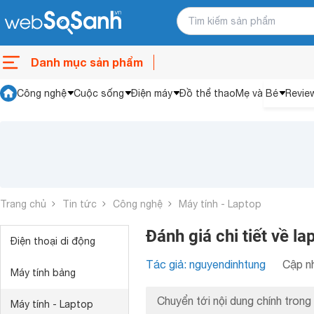
Danh mục sản phẩm
Công nghệ
Cuộc sống
Điện máy
Đồ thể thao
Mẹ và Bé
Revie
Trang chủ
Tin tức
Công nghệ
Máy tính - Laptop
Đánh giá chi tiết về
Điện thoại di động
Tác giả: nguyendinhtung
Cập nh
Máy tính bảng
Chuyển tới nội dung chính trong 
Máy tính - Laptop