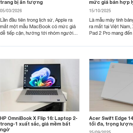
trang bị ấn tượng
mức giá bán hợp l
05/03/2026
15/10/2025
Lần đầu tiên trong lịch sử, Apple ra
Là mẫu máy tính bản
mắt một mẫu MacBook có mức giá
ra mắt tại Việt Nam,
dễ tiếp cận, hướng tới nhóm người
Pad 2 Pro mang đến 
dùng học sinh, sinh viên nhưng vẫn
lượng với mức giá ph
được trang bị nhiều tính năng đáng
đông người dùng.
chú ý. MacBook Neo vì thế đang thu
hút sự quan tâm lớn từ thị trường.
HP OmniBook X Flip 16: Laptop 2-
Acer Swift Edge 1
trong-1 xuất sắc, giá mềm bất
tối đa, trọng lượn
ngờ
25/09/2025