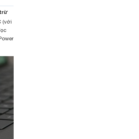
trừ
 (với
đọc
 Power