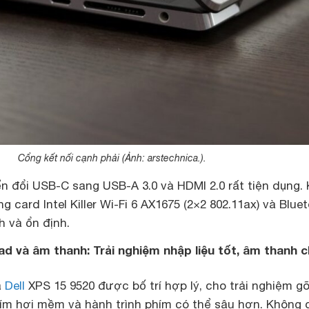
Cổng kết nối cạnh phải (Ảnh: arstechnica.).
n đổi USB-C sang USB-A 3.0 và HDMI 2.0 rất tiện dụng. 
 card Intel Killer Wi-Fi 6 AX1675 (2×2 802.11ax) và Blue
h và ổn định.
ad và âm thanh: Trải nghiệm nhập liệu tốt, âm thanh 
a
Dell
XPS 15 9520 được bố trí hợp lý, cho trải nghiệm gõ
hím hơi mềm và hành trình phím có thể sâu hơn. Không 