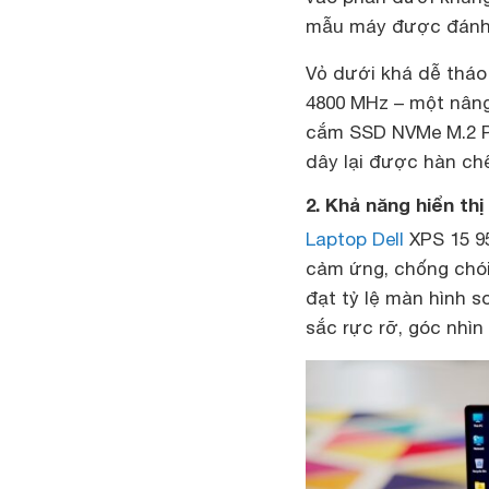
mẫu máy được đánh g
Vỏ ​​dưới khá dễ thá
4800 MHz – một nâng
cắm SSD NVMe M.2 PC
dây lại được hàn chế
2. Khả năng hiển th
Laptop Dell
XPS 15 95
cảm ứng, chống chói
đạt tỷ lệ màn hình s
sắc rực rỡ, góc nhì