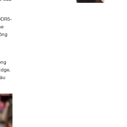
 DDR5-
he
hông
ông
Edge,
màu