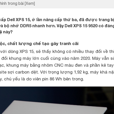
hính trong bài
[Xem]
ấp Dell XPS 15, ở lần nâng cấp thứ ba, đã được trang bị
 và bộ nhớ DDR5 nhanh hơn. Vậy Dell XPS 15 9520 có đán
ệ này?
uộc, chất lượng chế tạo gây tranh cãi
ới dòng XPS 15, sẽ thấy không có nhiều thay đổi về th
a đổi khung máy lớn cuối cùng vào năm 2020. Máy vẫn 
ạc, khung máy bằng nhôm CNC màu đen và phần kê tay
ite sợi carbon dệt. Với trọng lượng 1,92 kg, máy khá n
, chủ yếu là do viên pin 86 Wh bên trong.