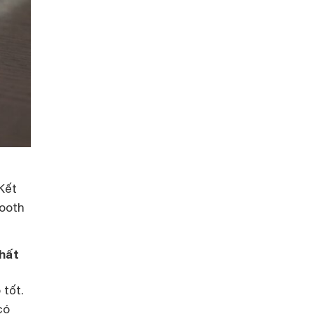
Kết
tooth
chất
 tốt.
có