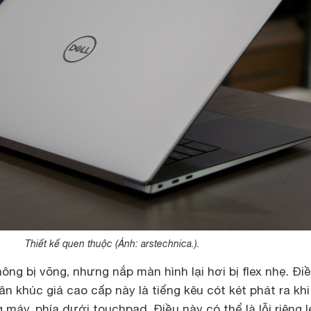
Thiết kế quen thuộc (Ảnh: arstechnica.).
ng bị võng, nhưng nắp màn hình lại hơi bị flex nhẹ. Đi
n khúc giá cao cấp này là tiếng kêu cót két phát ra khi
máy, phía dưới touchpad. Điều này có thể là lỗi riêng l