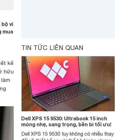
 bộ vi
g mua
TIN TỨC LIÊN QUAN
iết kế
sở hữu
 làm
ặng
Dell XPS 15 9530: Ultrabook 15 inch
mỏng nhẹ, sang trọng, bền bỉ tối ưu!
Dell XPS 15 9530 tuy không có nhiều thay