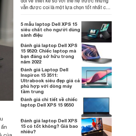
đổi về thiết kế so với thế hệ trước nhưng
vẫn được coi là một lựa chọn tốt nhất cho
những ai muốn sở hữu một chiếc
Ultrabook sang trọng, bền bỉ và tối ưu.
5 mẫu laptop Dell XPS 15
siêu chất cho người dùng
sành điệu
Đánh giá laptop Dell XPS
15 9520: Chiếc laptop mà
bạn đáng sở hữu trong
năm 2022
Đánh giá Laptop Dell
Inspiron 15 3511:
Ultrabook siêu đẹp giá cả
phù hợp với dòng máy
tầm trung
Đánh giá chi tiết về chiếc
laptop Dell XPS 15 9550
ều
Đánh giá laptop Dell XPS
15 có tốt không? Giá bao
 ấn
nhiêu?
ẻ của