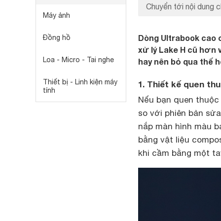
Chuyển tới nội dung c
Máy ảnh
Dòng Ultrabook cao c
Đồng hồ
xử lý Lake H cũ hơn
Loa - Micro - Tai nghe
hay nên bỏ qua thế h
Thiết bị - Linh kiện máy
1. Thiết kế quen th
tính
Nếu bạn quen thuộc v
so với phiên bản sử
nắp màn hình màu b
bằng vật liệu compos
khi cầm bằng một tay