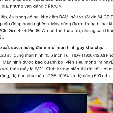
iá, nhưng vẫn đáng để lưu ý.
o lắp, ên trong có hai khe cắm RAM, hỗ trợ tối đa 64 GB
 cấp đáng hoan nghênh. Máy cũng được trang bị hai k
Ie Gen 4 x4. Pin 86 Wh có thể tháo rời, nhưng card k
t.
ị xuất sắc, nhưng điểm mở màn hình gây khó chịu
20 sử dụng màn hình 15,6 inch Full HD+ (1920×1200) kh
. Màn hình được bao quanh bởi viền siêu mỏng Infinity
o với thân máy là 93%. Chất lượng hiển thị rất tốt với 
n rộng, độ bao phủ màu sRGB 100% và độ sáng 500 nits.