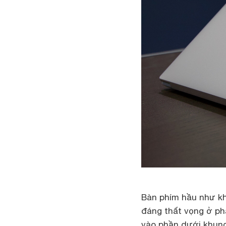
Bàn phím hầu như khô
đáng thất vọng ở phâ
vào phần dưới khung 