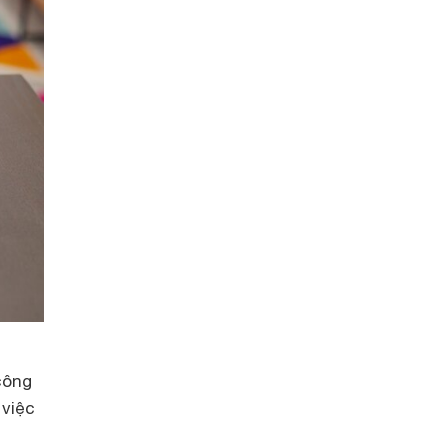
công
 việc