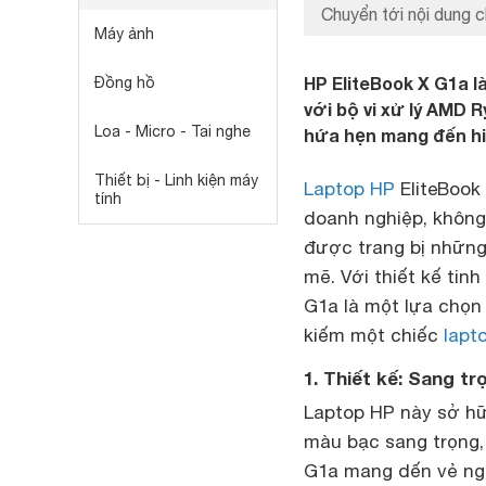
Chuyển tới nội dung c
Máy ảnh
HP EliteBook X G1a là
Đồng hồ
với bộ vi xử lý AMD Ry
Loa - Micro - Tai nghe
hứa hẹn mang đến hi
Thiết bị - Linh kiện máy
Laptop HP
EliteBook
tính
doanh nghiệp, không
được trang bị những 
mẽ. Với thiết kế tinh
G1a là một lựa chọn
kiếm một chiếc
lapt
1. Thiết kế: Sang tr
Laptop HP này sở hữ
màu bạc sang trọng,
G1a mang dến vẻ ngo