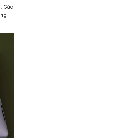
ì. Các
ông