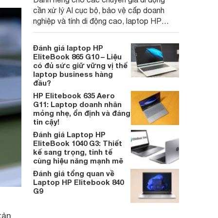
cần xử lý AI cục bộ, bảo vệ cấp doanh
nghiệp và tính di động cao, laptop HP
EliteBook 8 G1a hứa hẹn là một chiếc
laptop văn phòng hỗ trợ công việc hiệu
Đánh giá laptop HP
quả và gia tăng hiệu suất sáng tạo.
EliteBook 865 G10 – Liệu
có đủ sức giữ vững vị thế
laptop business hàng
đầu?
HP Elitebook 635 Aero
G11: Laptop doanh nhân
mỏng nhẹ, ổn định và đáng
tin cậy!
Đánh giá Laptop HP
EliteBook 1040 G3: Thiết
kế sang trọng, tinh tế
cùng hiệu năng mạnh mẽ
Đánh giá tổng quan về
Laptop HP Elitebook 840
G9
tản