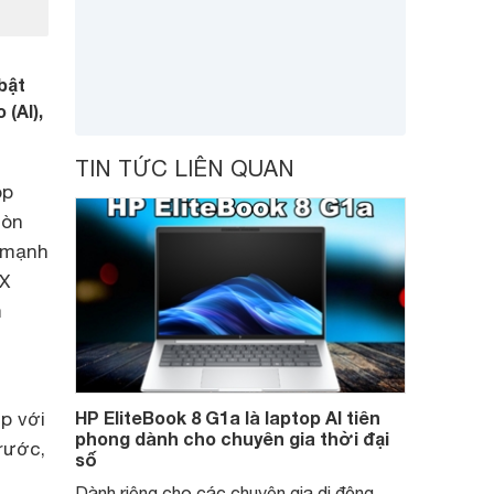
bật
 (AI),
TIN TỨC LIÊN QUAN
op
còn
I mạnh
 X
m
HP EliteBook 8 G1a là laptop AI tiên
p với
phong dành cho chuyên gia thời đại
rước,
số
Dành riêng cho các chuyên gia di động