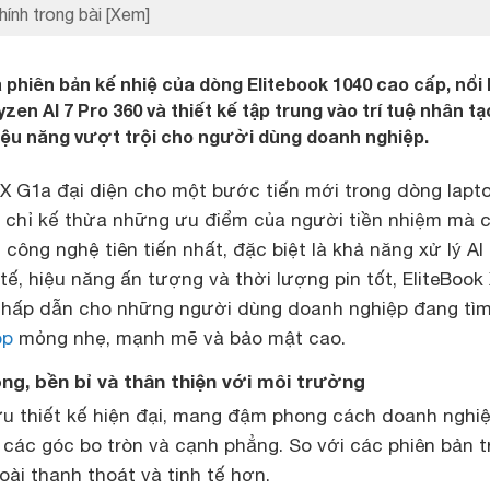
hính trong bài
[Xem]
 phiên bản kế nhiệ của dòng Elitebook 1040 cao cấp, nổi 
zen AI 7 Pro 360 và thiết kế tập trung vào trí tuệ nhân tạo
ệu năng vượt trội cho người dùng doanh nghiệp.
 X G1a đại diện cho một bước tiến mới trong dòng lapt
 chỉ kế thừa những ưu điểm của người tiền nhiệm mà 
công nghệ tiên tiến nhất, đặc biệt là khả năng xử lý A
 tế, hiệu năng ấn tượng và thời lượng pin tốt, EliteBook
 hấp dẫn cho những người dùng doanh nghiệp đang tì
op
mỏng nhẹ, mạnh mẽ và bảo mật cao.
ọng, bền bỉ và thân thiện với môi trường
u thiết kế hiện đại, mang đậm phong cách doanh nghiệ
 các góc bo tròn và cạnh phẳng. So với các phiên bản t
ài thanh thoát và tinh tế hơn.