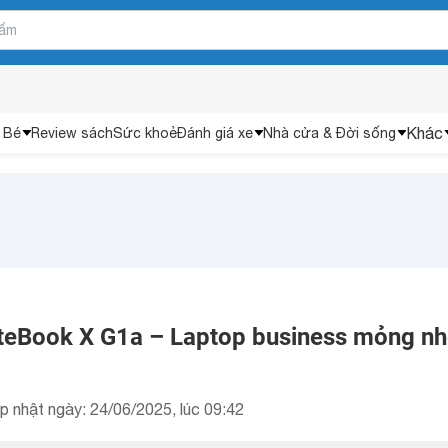
Khác
 Bé
Review sách
Sức khoẻ
Đánh giá xe
Nhà cửa & Đời sống
iteBook X G1a – Laptop business mỏng nh
p nhật ngày: 24/06/2025, lúc 09:42