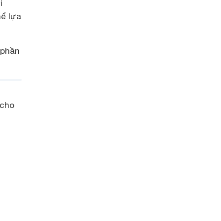
i
hể lựa
 phần
 cho