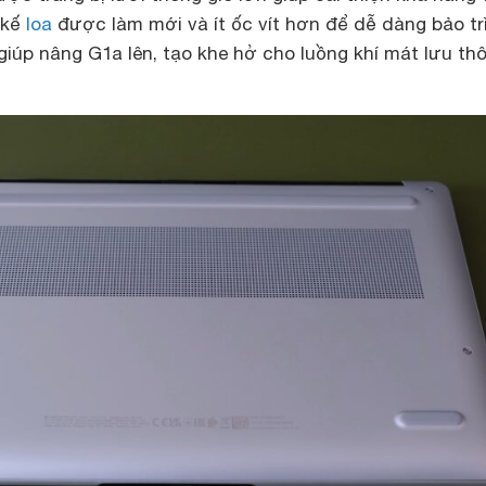
 kế
loa
được làm mới và ít ốc vít hơn để dễ dàng bảo tr
iúp nâng G1a lên, tạo khe hở cho luồng khí mát lưu th