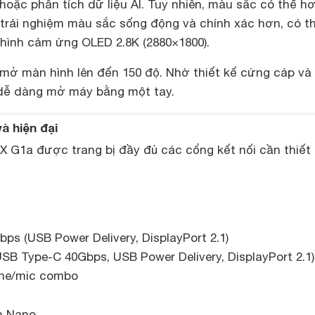
oặc phân tích dữ liệu AI. Tuy nhiên, màu sắc có thể hơ
trải nghiệm màu sắc sống động và chính xác hơn, có t
hình cảm ứng OLED 2.8K (2880×1800).
 mở màn hình lên đến 150 độ. Nhờ thiết kế cứng cáp và
 dễ dàng mở máy bằng một tay.
và hiện đại
X G1a được trang bị đầy đủ các cổng kết nối cần thiết
ps (USB Power Delivery, DisplayPort 2.1)
USB Type-C 40Gbps, USB Power Delivery, DisplayPort 2.1)
ghe/mic combo
n Nano