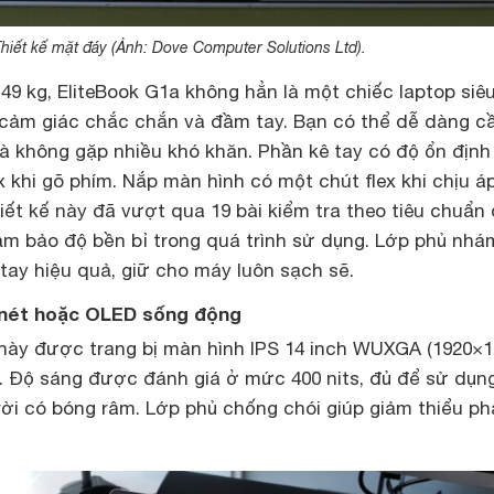
hiết kế mặt đáy (Ảnh: Dove Computer Solutions Ltd).
.49 kg, EliteBook G1a không hẳn là một chiếc laptop siê
cảm giác chắc chắn và đầm tay. Bạn có thể dễ dàng 
 không gặp nhiều khó khăn. Phần kê tay có độ ổn định
x khi gõ phím. Nắp màn hình có một chút flex khi chịu áp
ết kế này đã vượt qua 19 bài kiểm tra theo tiêu chuẩn
m bảo độ bền bỉ trong quá trình sử dụng. Lớp phủ nhá
tay hiệu quả, giữ cho máy luôn sạch sẽ.
c nét hoặc OLED sống động
 này được trang bị màn hình IPS 14 inch WUXGA (1920×1
z. Độ sáng được đánh giá ở mức 400 nits, đủ để sử dụn
rời có bóng râm. Lớp phủ chống chói giúp giảm thiểu ph