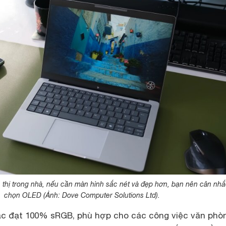
 thị trong nhà, nếu cần màn hình sắc nét và đẹp hơn, bạn nên cân nhắ
chọn OLED (Ảnh: Dove Computer Solutions Ltd).
ắc đạt 100% sRGB, phù hợp cho các công việc văn phò