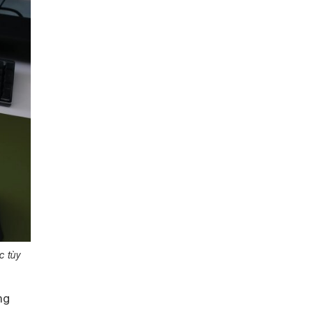
c tùy
ng