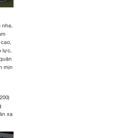
u nhẹ,
cầm
 cao,
 lực,
 quân
m mịn
200)
g
ản xạ